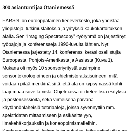
300 asiantuntijaa Otaniemessä
EARSeL on eurooppalainen tiedeverkosto, joka yhdistää
yliopistoja, tutkimuslaitoksia ja yrityksiä kaukokartoituksen
alalla. Sen “Imaging Spectroscopy” -työryhmä on järjestänyt
työpajoja ja konferensseja 1990-luvulta lähtien. Nyt
Otaniemessä järjestetty 14. konferenssi keräsi osallistujia
Euroopasta, Pohjois-Amerikasta ja Aasiasta (Kuva 1).
Mukana oli myös 10 sponsoriyritystä uusimpine
sensoriteknologioineen ja ohjelmistoratkaisuineen, mitä
voidaan pitää merkkinä siitä, että ala on kypsymässä kohti
laajempaa soveltamista. Ohjelmassa oli tieteellisiä esityksiä
ja posterisessioita, sekä viimeisenä päivänä
käytännönläheisiä tutoriaaleja, joissa syvennyttiin mm.
spektridatan mittaamiseen ja esikäsittelyyn,
ilmakehäkorjauksiin ja koneoppimismalleihin.