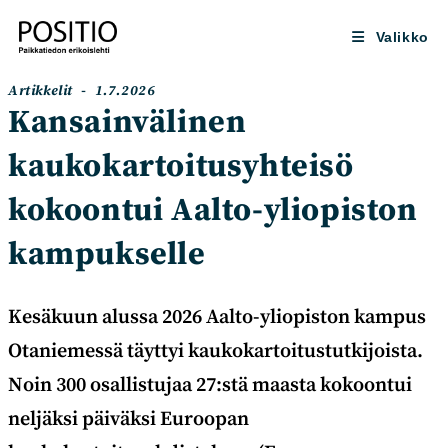
Siirry
suoraan
Valikko
sisältöön
Artikkelin
Artikkeli
Artikkelit
1.7.2026
kategoria:
julkaistu:
Kansainvälinen
kaukokartoitusyhteisö
kokoontui Aalto-yliopiston
kampukselle
Kesäkuun alussa 2026 Aalto-yliopiston kampus
Otaniemessä täyttyi kaukokartoitustutkijoista.
Noin 300 osallistujaa 27:stä maasta kokoontui
neljäksi päiväksi Euroopan