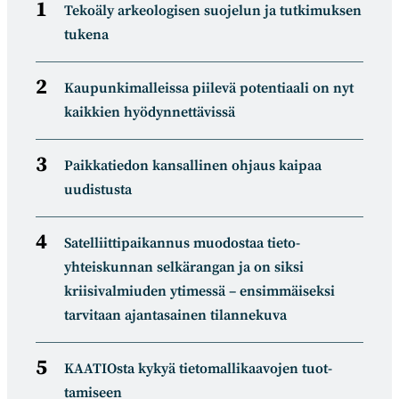
Tekoäly arkeologisen suojelun ja tutkimuksen
tukena
Kaupunkimalleissa piilevä potentiaali on nyt
kaikkien hyödynnettävissä
Paikkatiedon kansallinen ohjaus kaipaa
uudistusta
Satelliitti­paikannus muodostaa tieto­
yhteiskunnan selkä­rangan ja on siksi
kriisivalmiuden ytimessä – ensimmäiseksi
tarvitaan ajantasainen tilannekuva
KAATIOsta kykyä tietomal­likaa­vojen tuot­
tamiseen