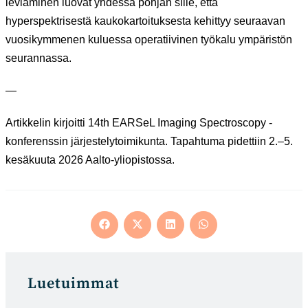
leviäminen luovat yhdessä pohjan sille, että
hyperspektrisestä kaukokartoituksesta kehittyy seuraavan
vuosikymmenen kuluessa operatiivinen työkalu ympäristön
seurannassa.
—
Artikkelin kirjoitti 14th EARSeL Imaging Spectroscopy -
konferenssin järjestelytoimikunta. Tapahtuma pidettiin 2.–5.
kesäkuuta 2026 Aalto-yliopistossa.
Opens
Opens
Opens
Opens
in
in
in
in
a
a
a
a
new
new
new
new
window
window
window
window
Luetuimmat