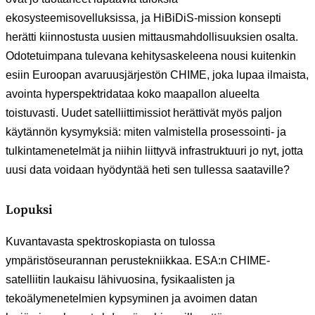
ekosysteemisovelluksissa, ja HiBiDiS-mission konsepti
herätti kiinnostusta uusien mittausmahdollisuuksien osalta.
Odotetuimpana tulevana kehitysaskeleena nousi kuitenkin
esiin Euroopan avaruusjärjestön CHIME, joka lupaa ilmaista,
avointa hyperspektridataa koko maapallon alueelta
toistuvasti. Uudet satelliittimissiot herättivät myös paljon
käytännön kysymyksiä: miten valmistella prosessointi- ja
tulkintamenetelmät ja niihin liittyvä infrastruktuuri jo nyt, jotta
uusi data voidaan hyödyntää heti sen tullessa saataville?
Lopuksi
Kuvantavasta spektroskopiasta on tulossa
ympäristöseurannan perustekniikkaa. ESA:n CHIME-
satelliitin laukaisu lähivuosina, fysikaalisten ja
tekoälymenetelmien kypsyminen ja avoimen datan