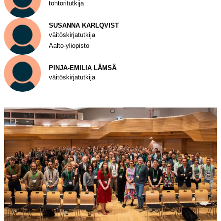
tohtoritutkija
SUSANNA KARLQVIST
väitöskirjatutkija
Aalto-yliopisto
PINJA-EMILIA LÄMSÄ
väitöskirjatutkija