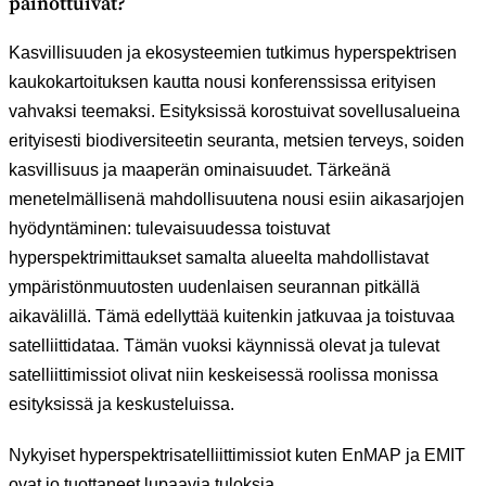
painottuivat?
Kasvillisuuden ja ekosysteemien tutkimus hyperspektrisen
kaukokartoituksen kautta nousi konferenssissa erityisen
vahvaksi teemaksi. Esityksissä korostuivat sovellusalueina
erityisesti biodiversiteetin seuranta, metsien terveys, soiden
kasvillisuus ja maaperän ominaisuudet. Tärkeänä
menetelmällisenä mahdollisuutena nousi esiin aikasarjojen
hyödyntäminen: tulevaisuudessa toistuvat
hyperspektrimittaukset samalta alueelta mahdollistavat
ympäristönmuutosten uudenlaisen seurannan pitkällä
aikavälillä. Tämä edellyttää kuitenkin jatkuvaa ja toistuvaa
satelliittidataa. Tämän vuoksi käynnissä olevat ja tulevat
satelliittimissiot olivat niin keskeisessä roolissa monissa
esityksissä ja keskusteluissa.
Nykyiset hyperspektrisatelliittimissiot kuten EnMAP ja EMIT
ovat jo tuottaneet lupaavia tuloksia