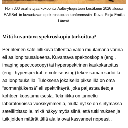
Noin 300 osallistujaa kokoontui Aalto-yliopistoon kesäkuun 2026 alussa
EARSeL:in kuvantavan spektroskopian konferenssiin. Kuva: Pinja-Emilia
Lämsä.
Mitä kuvantava spekroskopia tarkoittaa?
Perinteinen satelliittikuva tallentaa valon muutamana värinä
eli aallonpituusalueena. Kuvantava spektroskopia (engl.
imaging spectroscopy) tai hyperspektrinen kaukokartoitus
(engl. hyperspectral remote sensing) tekee saman sadoilla
aallonpituuksilla. Tuloksena jokaisella pikselillä on oma
“sormenjälkensä” eli spektrikäyrä, joka paljastaa tietoja
kohteen koostumuksesta. Tekniikka on tunnettu
laboratorioissa vuosikymmeniä, mutta nyt se on siirtymässä
satelliittitasolle, mikä näkyy myös siinä, että tutkimuksen ja
tutkijoiden määrät tällä alalla ovat kasvaneet nopeasti.