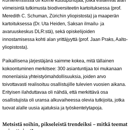
Konferenssissa oli kolme kutsupuhujaa, jotka esittelivät alan
viimeisintä tutkimusta biodiversiteetin kartoituksessa (prof.
Meredith C. Schuman, Zürichin yliopistosta) ja maaperän
kartoituksessa (Dr. Uta Heiden, Saksan ilmailu- ja
avaruuskeskus DLR:stä), sekä opiskelijoiden
innostamisessa kohti alan yrittäjyyttä (prof. Jaan Praks, Aalto-
yliopistosta).
Paikallisena järjestäjänä saimme kokea, mitä tällainen
kokoontuminen merkitsee: 300 asiantuntijaa toi mukanaan
monenlaisia yhteistyömahdollisuuksia, joiden arvo
toivottavasti realisoituu osallistujille tulevien vuosien aikana.
Erityisen ilahduttavaa oli nähdä, että merkittävä osa
osallistujista oli uransa alkuvaiheessa olevia tutkijoita, jotka
tuovat alalle uusia ajatuksia ja työskentelytapoja.
Metsistä soihin, pikseleistä trendeiksi – mitkä teemat