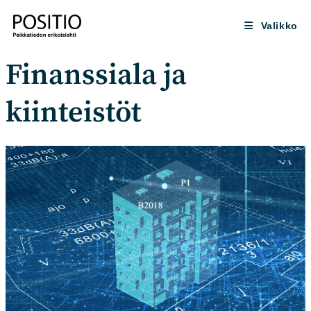
Siirry
suoraan
Valikko
sisältöön
Finanssiala ja
kiinteistöt