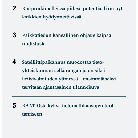
Kaupunkimalleissa piilevä potentiaali on nyt
kaikkien hyödynnettävissä
Paikkatiedon kansallinen ohjaus kaipaa
uudistusta
Satelliitti­paikannus muodostaa tieto­
yhteiskunnan selkä­rangan ja on siksi
kriisivalmiuden ytimessä – ensimmäiseksi
tarvitaan ajantasainen tilannekuva
KAATIOsta kykyä tietomal­likaa­vojen tuot­
tamiseen