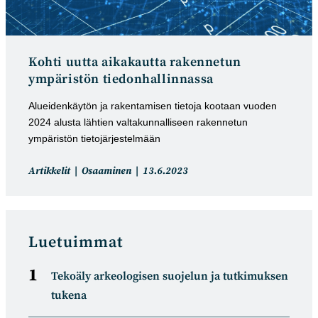
Kohti uutta aikakautta rakennetun
ympäristön tiedonhallinnassa
Alueidenkäytön ja rakentamisen tietoja kootaan vuoden
2024 alusta lähtien valtakunnalliseen rakennetun
ympäristön tietojärjestelmään
Artikkelin
Artikkeli
Artikkelit
Osaaminen
13.6.2023
kategoria:
julkaistu:
Luetuimmat
Tekoäly arkeologisen suojelun ja tutkimuksen
tukena