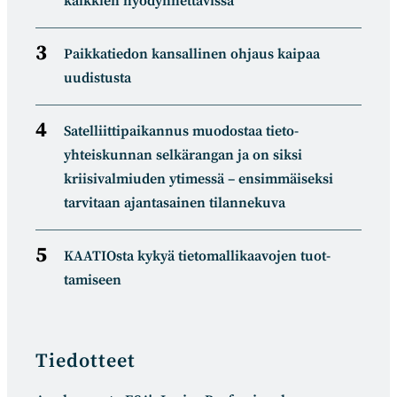
kaikkien hyödynnettävissä
Paikkatiedon kansallinen ohjaus kaipaa
uudistusta
Satelliitti­paikannus muodostaa tieto­
yhteiskunnan selkä­rangan ja on siksi
kriisivalmiuden ytimessä – ensimmäiseksi
tarvitaan ajantasainen tilannekuva
KAATIOsta kykyä tietomal­likaa­vojen tuot­
tamiseen
Tiedotteet