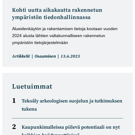
Kohti uutta aikakautta rakennetun
ympäristön tiedonhallinnassa
Alueidenkäytön ja rakentamisen tietoja kootaan vuoden
2024 alusta lähtien valtakunnalliseen rakennetun
ympäristön tietojärjestelmään
Artikkelin
Artikkeli
Artikkelit
Osaaminen
13.6.2023
kategoria:
julkaistu:
Luetuimmat
Tekoäly arkeologisen suojelun ja tutkimuksen
tukena
Kaupunkimalleissa piilevä potentiaali on nyt