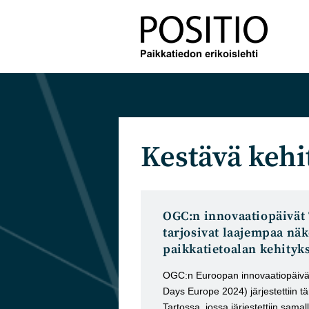
Siirry
suoraan
sisältöön
Kestävä kehi
OGC:n innovaatiopäivät 
tarjosivat laajempaa n
paikkatietoalan kehity
OGC:n Euroopan innovaatiopäivä
Days Europe 2024) järjestettiin t
Tartossa, jossa järjestettiin sama