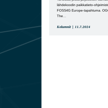
lähdekoodin paikkatieto-ohjeimisto
FOSS4G Europe-tapahtuma. OGC
The…
Artikkelin
Artikkeli
Kolumnit
11.7.2024
kategoria:
julkaistu: