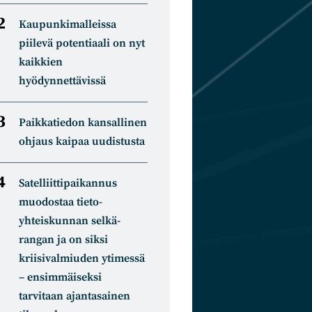
Kaupunkimalleissa
piilevä potentiaali on nyt
kaikkien
hyödynnettävissä
Paikkatiedon kansallinen
ohjaus kaipaa uudistusta
Satelliitti­paikannus
muodostaa tieto­
yhteiskunnan selkä­
rangan ja on siksi
kriisivalmiuden ytimessä
– ensimmäiseksi
tarvitaan ajantasainen