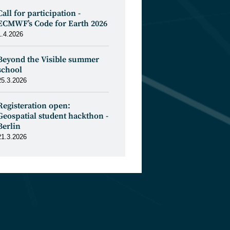
Call for participation -
ECMWF’s Code for Earth 2026
1.4.2026
Beyond the Visible summer
school
25.3.2026
Registeration open:
Geospatial student hackthon -
Berlin
21.3.2026