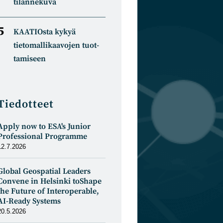
tilannekuva
KAATIOsta kykyä
tietomal­likaa­vojen tuot­
tamiseen
Tiedotteet
Apply now to ESA's Junior
Professional Programme
12.7.2026
Global Geospatial Leaders
Convene in Helsinki toShape
the Future of Interoperable,
AI-Ready Systems
20.5.2026