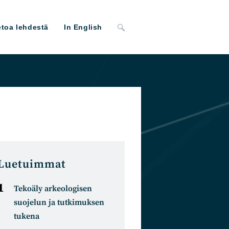
Toggle
etoa lehdestä
In English
website
search
Luetuimmat
Tekoäly arkeologisen
suojelun ja tutkimuksen
tukena