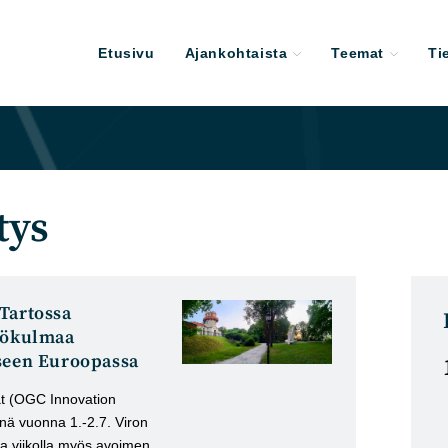
Etusivu
Ajankohtaista
Teemat
Ti
tys
Tartossa
äkökulmaa
kseen Euroopassa
t (OGC Innovation
änä vuonna 1.-2.7. Viron
lla viikolla myös avoimen