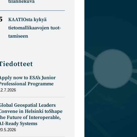
tilannekuva
KAATIOsta kykyä
tietomal­likaa­vojen tuot­
tamiseen
Tiedotteet
Apply now to ESA's Junior
Professional Programme
12.7.2026
Global Geospatial Leaders
Convene in Helsinki toShape
the Future of Interoperable,
AI-Ready Systems
20.5.2026