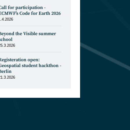
Call for participation -
ECMWF’s Code for Earth 2026
1.4.2026
Beyond the Visible summer
school
25.3.2026
Registeration open:
Geospatial student hackthon -
Berlin
21.3.2026