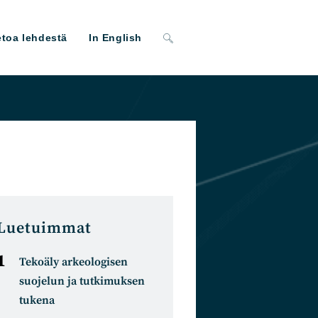
Toggle
etoa lehdestä
In English
website
search
Luetuimmat
Tekoäly arkeologisen
suojelun ja tutkimuksen
tukena