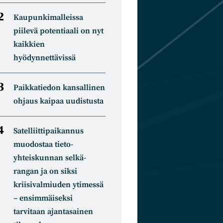
Kaupunkimalleissa
piilevä potentiaali on nyt
kaikkien
hyödynnettävissä
Paikkatiedon kansallinen
ohjaus kaipaa uudistusta
Satelliitti­paikannus
muodostaa tieto­
yhteiskunnan selkä­
rangan ja on siksi
kriisivalmiuden ytimessä
– ensimmäiseksi
tarvitaan ajantasainen