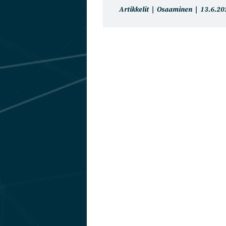
Artikkelin
Artikkeli
Artikkelit
Osaaminen
13.6.20
kategoria:
julkaistu