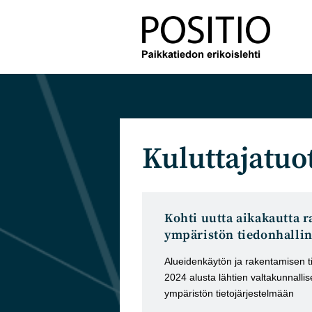
Siirry
suoraan
sisältöön
Kuluttajatuo
Kohti uutta aikakautta 
ympäristön tiedonhalli
Alueidenkäytön ja rakentamisen t
2024 alusta lähtien valtakunnall
ympäristön tietojärjestelmään