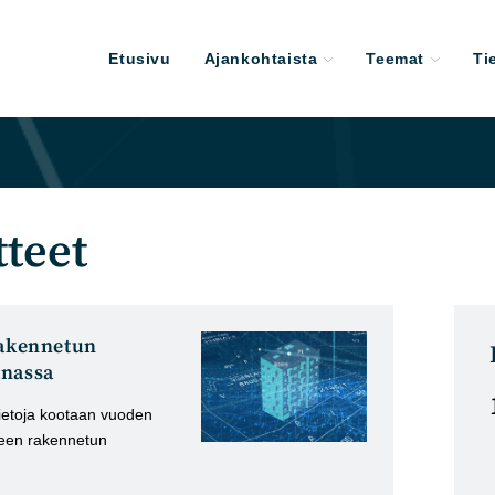
Etusivu
Ajankohtaista
Teemat
Ti
tteet
rakennetun
nnassa
ietoja kootaan vuoden
iseen rakennetun