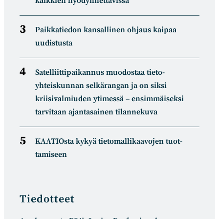
kaikkien hyödynnettävissä
Paikkatiedon kansallinen ohjaus kaipaa
uudistusta
Satelliitti­paikannus muodostaa tieto­
yhteiskunnan selkä­rangan ja on siksi
kriisivalmiuden ytimessä – ensimmäiseksi
tarvitaan ajantasainen tilannekuva
KAATIOsta kykyä tietomal­likaa­vojen tuot­
tamiseen
Tiedotteet