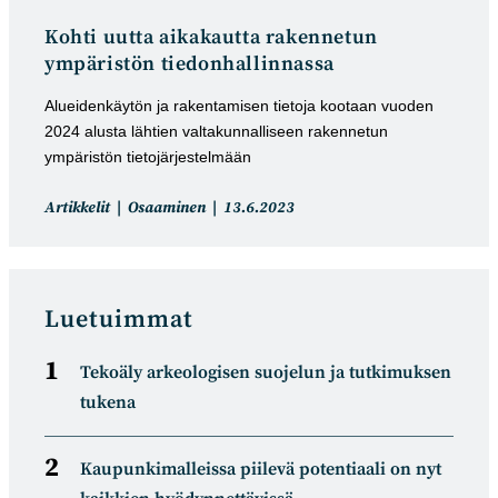
Kohti uutta aikakautta rakennetun
ympäristön tiedonhallinnassa
Alueidenkäytön ja rakentamisen tietoja kootaan vuoden
2024 alusta lähtien valtakunnalliseen rakennetun
ympäristön tietojärjestelmään
Artikkelin
Artikkeli
Artikkelit
Osaaminen
13.6.2023
kategoria:
julkaistu:
Luetuimmat
Tekoäly arkeologisen suojelun ja tutkimuksen
tukena
Kaupunkimalleissa piilevä potentiaali on nyt