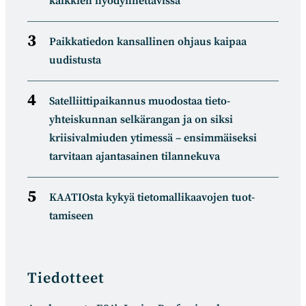
kaikkien hyödynnettävissä
Paikkatiedon kansallinen ohjaus kaipaa
uudistusta
Satelliitti­paikannus muodostaa tieto­
yhteiskunnan selkä­rangan ja on siksi
kriisivalmiuden ytimessä – ensimmäiseksi
tarvitaan ajantasainen tilannekuva
KAATIOsta kykyä tietomal­likaa­vojen tuot­
tamiseen
Tiedotteet