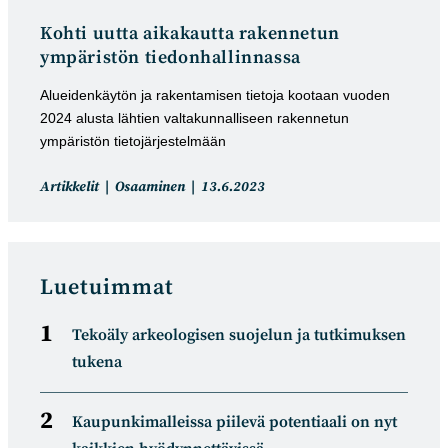
Kohti uutta aikakautta rakennetun
ympäristön tiedonhallinnassa
Alueidenkäytön ja rakentamisen tietoja kootaan vuoden
2024 alusta lähtien valtakunnalliseen rakennetun
ympäristön tietojärjestelmään
Artikkelin
Artikkeli
Artikkelit
Osaaminen
13.6.2023
kategoria:
julkaistu:
Luetuimmat
Tekoäly arkeologisen suojelun ja tutkimuksen
tukena
Kaupunkimalleissa piilevä potentiaali on nyt