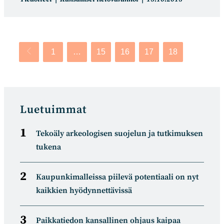
kategoria:
julkaistu:
1
…
15
16
17
18
Siirry edelliselle sivulle
Luetuimmat
Tekoäly arkeologisen suojelun ja tutkimuksen
tukena
Kaupunkimalleissa piilevä potentiaali on nyt
kaikkien hyödynnettävissä
Paikkatiedon kansallinen ohjaus kaipaa