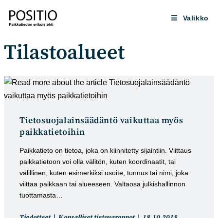
Siirry
suoraan
Valikko
sisältöön
Tilastoalueet
Tietosuojalainsäädäntö vaikuttaa myös
paikkatietoihin
Paikkatieto on tietoa, joka on kiinnitetty sijaintiin. Viittaus
paikkatietoon voi olla välitön, kuten koordinaatit, tai
välillinen, kuten esimerkiksi osoite, tunnus tai nimi, joka
viittaa paikkaan tai alueeseen. Valtaosa julkishallinnon
tuottamasta…
Artikkelin
Artikkeli
Tiedotteet
Kansalliset tietovarannot
18.10.2018