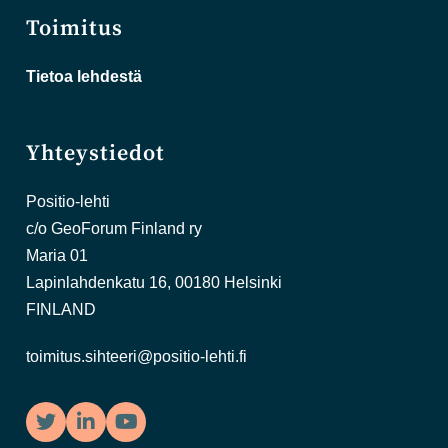
Toimitus
Tietoa lehdestä
Yhteystiedot
Positio-lehti
c/o GeoForum Finland ry
Maria 01
Lapinlahdenkatu 16, 00180 Helsinki
FINLAND
toimitus.sihteeri@positio-lehti.fi
Twitter
LinkedIn
YouTube