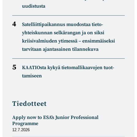
uudistusta
Satelliitti­paikannus muodostaa tieto­
yhteiskunnan selkä­rangan ja on siksi
kriisivalmiuden ytimessä – ensimmäiseksi
tarvitaan ajantasainen tilannekuva
KAATIOsta kykyä tietomal­likaa­vojen tuot­
tamiseen
Tiedotteet
Apply now to ESA's Junior Professional
Programme
12.7.2026