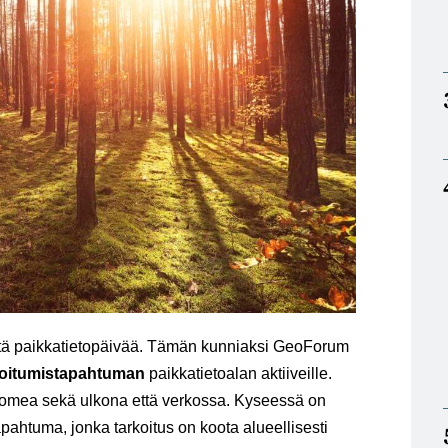
stä paikkatietopäivää. Tämän kunniaksi GeoForum
toitumistapahtuman
paikkatietoalan aktiiveille.
omea sekä ulkona että verkossa. Kyseessä on
ahtuma, jonka tarkoitus on koota alueellisesti