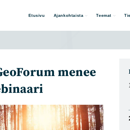
Etusivu
Ajankohtaista
Teemat
Ti
 GeoForum menee
binaari