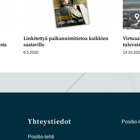
Linkitettyä paikannimitietoa kaikkien
Virtuaa
sta
saataville
tulevai
6.5.2020
14.10.20
Yhteystiedot
Positio-l
Positio-lehti