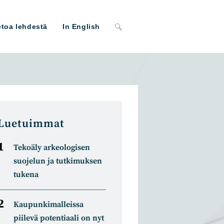
Toggle
etoa lehdestä
In English
website
search
Luetuimmat
Tekoäly arkeologisen
suojelun ja tutkimuksen
tukena
Kaupunkimalleissa
piilevä potentiaali on nyt