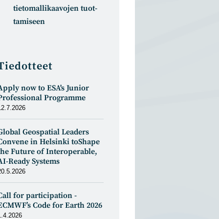
tietomal­likaa­vojen tuot­
tamiseen
Tiedotteet
Apply now to ESA's Junior
Professional Programme
12.7.2026
Global Geospatial Leaders
Convene in Helsinki toShape
the Future of Interoperable,
AI-Ready Systems
20.5.2026
Call for participation -
ECMWF’s Code for Earth 2026
1.4.2026