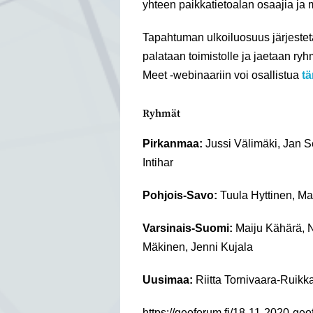
yhteen paikkatietoalan osaajia ja m
Tapahtuman ulkoiluosuus järjestet
palataan toimistolle ja jaetaan ry
Meet -webinaariin voi osallistua
tä
Ryhmät
Pirkanmaa:
Jussi Välimäki, Jan S
Intihar
Pohjois-Savo:
Tuula Hyttinen, Ma
Varsinais-Suomi:
Maiju Kähärä, N
Mäkinen, Jenni Kujala
Uusimaa:
Riitta Tornivaara-Ruikk
https://geoforum.fi/18-11-2020-g