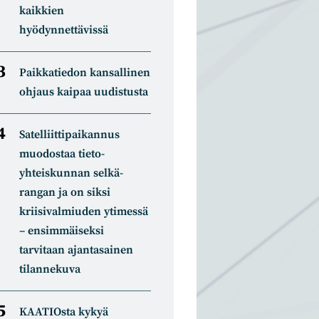
kaikkien
hyödynnettävissä
Paikkatiedon kansallinen
ohjaus kaipaa uudistusta
Satelliitti­paikannus
muodostaa tieto­
yhteiskunnan selkä­
rangan ja on siksi
kriisivalmiuden ytimessä
– ensimmäiseksi
tarvitaan ajantasainen
tilannekuva
KAATIOsta kykyä