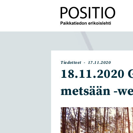
Siirry
suoraan
sisältöön
Artikkelin
Artikkeli
Tiedotteet
17.11.2020
kategoria:
julkaistu:
18.11.2020
metsään -we