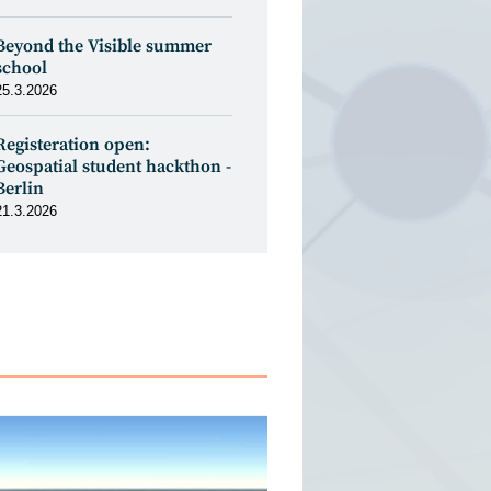
Beyond the Visible summer
school
25.3.2026
Registeration open:
Geospatial student hackthon -
Berlin
21.3.2026