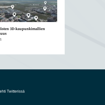
listen 3D-kaupunkimallien
suus
21
ehti Twitterissä