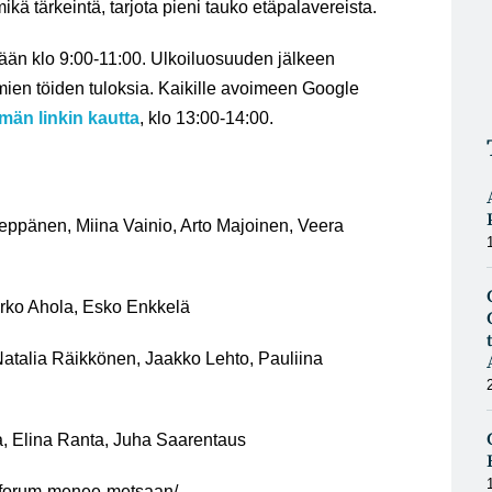
ikä tärkeintä, tarjota pieni tauko etäpalavereista.
ään klo 9:00-11:00. Ulkoiluosuuden jälkeen
hmien töiden tuloksia. Kaikille avoimeen Google
män linkin kautta
, klo 13:00-14:00.
eppänen, Miina Vainio, Arto Majoinen, Veera
rko Ahola, Esko Enkkelä
atalia Räikkönen, Jaakko Lehto, Pauliina
a, Elina Ranta, Juha Saarentaus
eoforum-menee-metsaan/