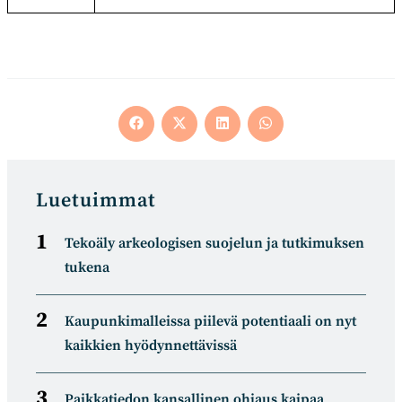
Opens
Opens
Opens
Opens
in
in
in
in
a
a
a
a
new
new
new
new
window
window
window
window
Luetuimmat
Tekoäly arkeologisen suojelun ja tutkimuksen
tukena
Kaupunkimalleissa piilevä potentiaali on nyt
kaikkien hyödynnettävissä
Paikkatiedon kansallinen ohjaus kaipaa