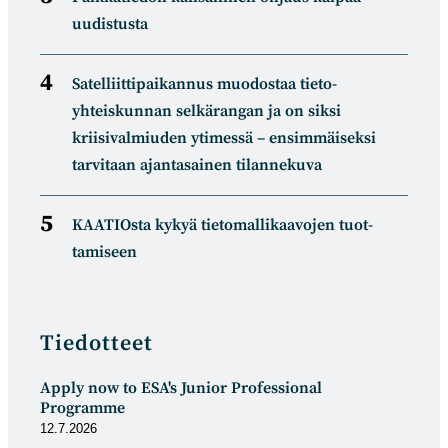
uudistusta
Satelliitti­paikannus muodostaa tieto­
yhteiskunnan selkä­rangan ja on siksi
kriisivalmiuden ytimessä – ensimmäiseksi
tarvitaan ajantasainen tilannekuva
KAATIOsta kykyä tietomal­likaa­vojen tuot­
tamiseen
Tiedotteet
Apply now to ESA's Junior Professional
Programme
12.7.2026