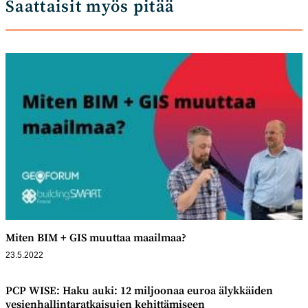
Saattaisit myös pitää
Miten BIM + GIS muuttaa maailmaa?
23.5.2022
PCP WISE: Haku auki: 12 miljoonaa euroa älykkäiden
vesien­hallinta­ratkaisujen kehittämiseen