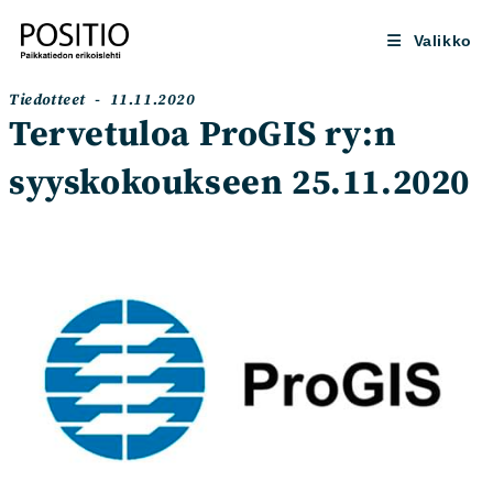
Siirry
suoraan
Valikko
sisältöön
Artikkelin
Artikkeli
Tiedotteet
11.11.2020
kategoria:
julkaistu:
Tervetuloa ProGIS ry:n
syyskokoukseen 25.11.2020