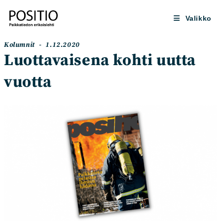
Siirry
suoraan
Valikko
sisältöön
Artikkelin
Artikkeli
Kolumnit
1.12.2020
kategoria:
julkaistu:
Luottavaisena kohti uutta
vuotta