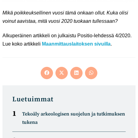
Mikä poikkeuksellinen vuosi tämä onkaan ollut. Kuka olisi
voinut aavistaa, mitä vuosi 2020 tuokaan tullessaan?
Alkuperäinen artikkeli on julkaistu Positio-lehdessä 4/2020.
Lue koko artikkeli
Maanmittauslaitoksen sivuilla
.
Opens
Opens
Opens
Opens
in
in
in
in
a
a
a
a
new
new
new
new
window
window
window
window
Luetuimmat
Tekoäly arkeologisen suojelun ja tutkimuksen
tukena