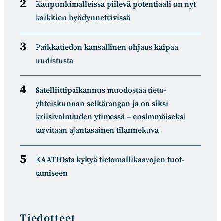
Kaupunkimalleissa piilevä potentiaali on nyt
kaikkien hyödynnettävissä
Paikkatiedon kansallinen ohjaus kaipaa
uudistusta
Satelliitti­paikannus muodostaa tieto­
yhteiskunnan selkä­rangan ja on siksi
kriisivalmiuden ytimessä – ensimmäiseksi
tarvitaan ajantasainen tilannekuva
KAATIOsta kykyä tietomal­likaa­vojen tuot­
tamiseen
Tiedotteet