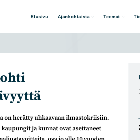
Etusivu
Ajankohtaista
Teemat
Ti
ohti
ävyyttä
 on herätty uhkaavaan ilmastokriisiin.
kaupungit ja kunnat ovat asettaneet
aliustavoitteita, osa jo alle 10 vuoden