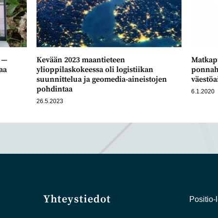
a —
Kevään 2023 maantieteen
Matkapu
aa
ylioppilaskokeessa oli logistiikan
ponnah
suunnittelua ja geomedia-aineistojen
väestöa
pohdintaa
6.1.2020
26.5.2023
Yhteystiedot
Positio-l