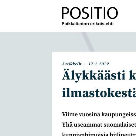
Siirry
suoraan
sisältöön
Artikkelin
Artikkeli
Artikkelit
17.1.2022
kategoria:
julkaistu:
Älykkäästi k
ilmastokest
Viime vuosina kaupungeissa
Yhä useammat suomalaiset 
kunnianhimoisia hiilineutra