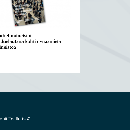
helinaineistot
duslautana kohti dynaamista
ineistoa
ehti Twitterissä