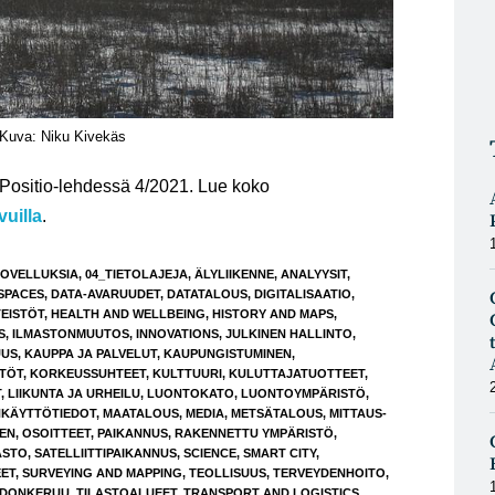
Kuva: Niku Kivekäs
u Positio-lehdessä 4/2021. Lue koko
uilla
.
SOVELLUKSIA
,
04_TIETOLAJEJA
,
ÄLYLIIKENNE
,
ANALYYSIT
,
SPACES
,
DATA-AVARUUDET
,
DATATALOUS
,
DIGITALISAATIO
,
TEISTÖT
,
HEALTH AND WELLBEING
,
HISTORY AND MAPS
,
S
,
ILMASTONMUUTOS
,
INNOVATIONS
,
JULKINEN HALLINTO
,
UUS
,
KAUPPA JA PALVELUT
,
KAUPUNGISTUMINEN
,
STÖT
,
KORKEUSSUHTEET
,
KULTTUURI
,
KULUTTAJATUOTTEET
,
T
,
LIIKUNTA JA URHEILU
,
LUONTOKATO
,
LUONTOYMPÄRISTÖ
,
KÄYTTÖTIEDOT
,
MAATALOUS
,
MEDIA
,
METSÄTALOUS
,
MITTAUS-
EN
,
OSOITTEET
,
PAIKANNUS
,
RAKENNETTU YMPÄRISTÖ
,
ASTO
,
SATELLIITTIPAIKANNUS
,
SCIENCE
,
SMART CITY
,
ET
,
SURVEYING AND MAPPING
,
TEOLLISUUS
,
TERVEYDENHOITO
,
EDONKERUU
,
TILASTOALUEET
,
TRANSPORT AND LOGISTICS
,