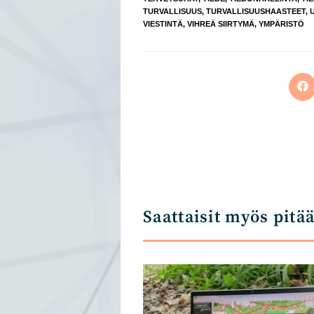
TURVALLISUUS
,
TURVALLISUUSHAASTEET
,
VIESTINTÄ
,
VIHREÄ SIIRTYMÄ
,
YMPÄRISTÖ
Op
in
a
ne
wi
Saattaisit myös pitä