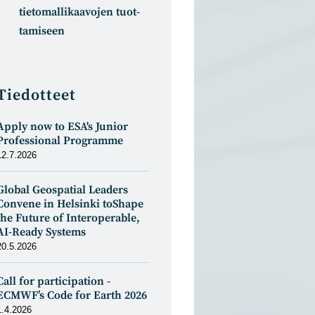
tietomal­likaa­vojen tuot­
tamiseen
Tiedotteet
Apply now to ESA's Junior
Professional Programme
12.7.2026
Global Geospatial Leaders
Convene in Helsinki toShape
the Future of Interoperable,
AI-Ready Systems
20.5.2026
Call for participation -
ECMWF’s Code for Earth 2026
1.4.2026