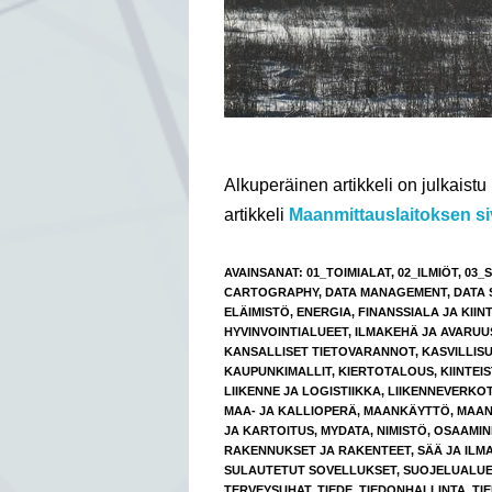
Alkuperäinen artikkeli on julkaist
artikkeli
Maanmittauslaitoksen siv
AVAINSANAT
:
01_TOIMIALAT
,
02_ILMIÖT
,
03_
CARTOGRAPHY
,
DATA MANAGEMENT
,
DATA 
ELÄIMISTÖ
,
ENERGIA
,
FINANSSIALA JA KIIN
HYVINVOINTIALUEET
,
ILMAKEHÄ JA AVARUU
KANSALLISET TIETOVARANNOT
,
KASVILLIS
KAUPUNKIMALLIT
,
KIERTOTALOUS
,
KIINTEI
LIIKENNE JA LOGISTIIKKA
,
LIIKENNEVERKO
MAA- JA KALLIOPERÄ
,
MAANKÄYTTÖ
,
MAAN
JA KARTOITUS
,
MYDATA
,
NIMISTÖ
,
OSAAMIN
RAKENNUKSET JA RAKENTEET
,
SÄÄ JA ILM
SULAUTETUT SOVELLUKSET
,
SUOJELUALUE
TERVEYSUHAT
,
TIEDE
,
TIEDONHALLINTA
,
TI