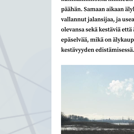
päähän. Samaan aikaan älyk
vallannut jalansijaa, ja use
olevansa sekä kestäviä että
epäselvää, mikä on älykau
kestävyyden edistämisessä