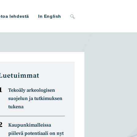
Toggle
etoa lehdestä
In English
website
search
Luetuimmat
Tekoäly arkeologisen
suojelun ja tutkimuksen
tukena
Kaupunkimalleissa
piilevä potentiaali on nyt