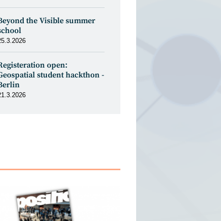
Beyond the Visible summer
school
25.3.2026
Registeration open:
Geospatial student hackthon -
Berlin
21.3.2026