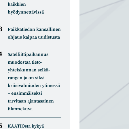
kaikkien
hyödynnettävissä
Paikkatiedon kansallinen
ohjaus kaipaa uudistusta
Satelliitti­paikannus
muodostaa tieto­
yhteiskunnan selkä­
rangan ja on siksi
kriisivalmiuden ytimessä
– ensimmäiseksi
tarvitaan ajantasainen
tilannekuva
KAATIOsta kykyä