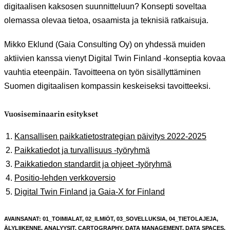
digitaalisen kaksosen suunnitteluun? Konsepti soveltaa
olemassa olevaa tietoa, osaamista ja teknisiä ratkaisuja.
Mikko Eklund (Gaia Consulting Oy) on yhdessä muiden
aktiivien kanssa vienyt Digital Twin Finland -konseptia kovaa
vauhtia eteenpäin. Tavoitteena on työn sisällyttäminen
Suomen digitaalisen kompassin keskeiseksi tavoitteeksi.
Vuosiseminaarin esitykset
Kansallisen paikkatietostrategian päivitys 2022-2025
Paikkatiedot ja turvallisuus -työryhmä
Paikkatiedon standardit ja ohjeet -työryhmä
Positio-lehden verkkoversio
Digital Twin Finland ja Gaia-X for Finland
AVAINSANAT
:
01_TOIMIALAT
,
02_ILMIÖT
,
03_SOVELLUKSIA
,
04_TIETOLAJEJA
,
ÄLYLIIKENNE
,
ANALYYSIT
,
CARTOGRAPHY
,
DATA MANAGEMENT
,
DATA SPACES
,