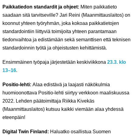
Paikkatiedon standardit ja ohjeet:
Miten paikkatieto
saadaan sitä tarvitseville? Jari Reini (Maanmittauslaitos) on
koonnut yhteen työryhmän, joka kokoaa paikkatietojen
standardointiin liittyviä toimijoita yhteen parantamaan
tiedonvaihtoa ja edistämään sekä semanttisen että teknisen
standardoinnin työtä ja ohjeistusten kehittämistä.
Ensimmäinen työpaja järjestetään keskiviikkona
23.3. klo
13–16
.
Positio-lehti:
Alaa edistävä ja laajasti näkökulmia
huomioonottava Positio-lehti siirtyy verkkoon maaliskuussa
2022. Lehden päätoimittaja Riikka Kivekäs
(Maanmittauslaitos) kutsuu kaikki viemään alaa yhdessä
eteenpäin!
Digital Twin Finland:
Haluatko osallistua Suomen