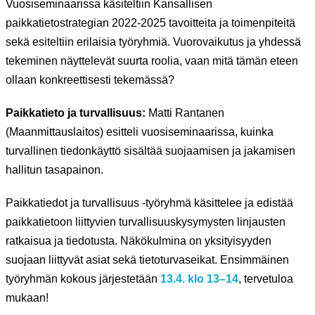
Vuosiseminaarissa käsiteltiin Kansallisen
paikkatietostrategian 2022-2025 tavoitteita ja toimenpiteitä
sekä esiteltiin erilaisia työryhmiä. Vuorovaikutus ja yhdessä
tekeminen näyttelevät suurta roolia, vaan mitä tämän eteen
ollaan konkreettisesti tekemässä?
Paikkatieto ja turvallisuus:
Matti Rantanen
(Maanmittauslaitos) esitteli vuosiseminaarissa, kuinka
turvallinen tiedonkäyttö sisältää suojaamisen ja jakamisen
hallitun tasapainon.
Paikkatiedot ja turvallisuus -työryhmä käsittelee ja edistää
paikkatietoon liittyvien turvallisuuskysymysten linjausten
ratkaisua ja tiedotusta. Näkökulmina on yksityisyyden
suojaan liittyvät asiat sekä tietoturvaseikat. Ensimmäinen
työryhmän kokous järjestetään
13.4. klo 13–14
, tervetuloa
mukaan!