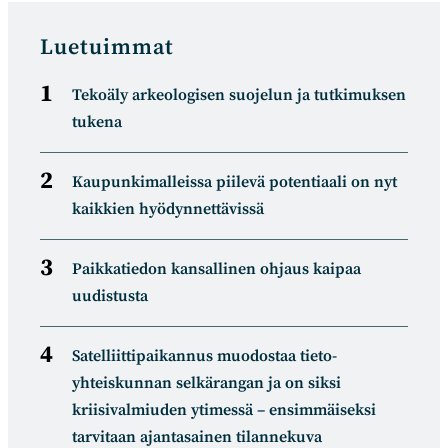
new
new
new
new
window
window
window
window
Luetuimmat
Tekoäly arkeologisen suojelun ja tutkimuksen
tukena
Kaupunkimalleissa piilevä potentiaali on nyt
kaikkien hyödynnettävissä
Paikkatiedon kansallinen ohjaus kaipaa
uudistusta
Satelliitti­paikannus muodostaa tieto­
yhteiskunnan selkä­rangan ja on siksi
kriisivalmiuden ytimessä – ensimmäiseksi
tarvitaan ajantasainen tilannekuva