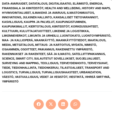
DATA-AVARUUDET
,
DATATALOUS
,
DIGITALISAATIO
,
ELÄIMISTÖ
,
ENERGIA
,
FINANSSIALA JA KIINTEISTÖT
,
HEALTH AND WELLBEING
,
HISTORY AND MAPS
,
HYVINVOINTIALUEET
,
ILMAKEHÄ JA AVARUUS
,
ILMASTONMUUTOS
,
INNOVATIONS
,
JULKINEN HALLINTO
,
KANSALLISET TIETOVARANNOT
,
KASVILLISUUS
,
KAUPPA JA PALVELUT
,
KAUPUNGISTUMINEN
,
KAUPUNKIMALLIT
,
KIERTOTALOUS
,
KIINTEISTÖT
,
KORKEUSSUHTEET
,
KULTTUURI
,
KULUTTAJATUOTTEET
,
LIIKENNE JA LOGISTIIKKA
,
LIIKENNEVERKOT
,
LIIKUNTA JA URHEILU
,
LUONTOKATO
,
LUONTOYMPÄRISTÖ
,
MAA- JA KALLIOPERÄ
,
MAANKÄYTTÖ
,
MAANKÄYTTÖTIEDOT
,
MAATALOUS
,
MEDIA
,
METSÄTALOUS
,
MITTAUS- JA KARTOITUS
,
MYDATA
,
NIMISTÖ
,
OSAAMINEN
,
OSOITTEET
,
PAIKANNUS
,
RAKENNETTU YMPÄRISTÖ
,
RAKENNUKSET JA RAKENTEET
,
SÄÄ JA ILMASTO
,
SATELLIITTIPAIKANNUS
,
SCIENCE
,
SMART CITY
,
SULAUTETUT SOVELLUKSET
,
SUOJELUALUEET
,
SURVEYING AND MAPPING
,
TEOLLISUUS
,
TERVEYDENHOITO
,
TERVEYSUHAT
,
TIEDE
,
TIEDONHALLINTA
,
TIEDONKERUU
,
TILASTOALUEET
,
TRANSPORT AND
LOGISTICS
,
TURVALLISUUS
,
TURVALLISUUSHAASTEET
,
URBANIZATION
,
VÄESTÖ
,
VASTUULLISUUS
,
VEDET JA VESISTÖT
,
VIESTINTÄ
,
VIHREÄ SIIRTYMÄ
,
YMPÄRISTÖ
Opens
Opens
Opens
Opens
in
in
in
in
a
a
a
a