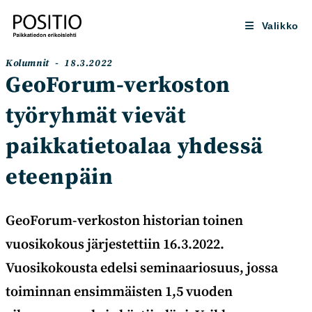
Siirry
suoraan
Valikko
sisältöön
Artikkelin
Artikkeli
Kolumnit
18.3.2022
kategoria:
julkaistu:
GeoForum-verkoston
työryhmät vievät
paikkatietoalaa yhdessä
eteenpäin
GeoForum-verkoston historian toinen
vuosikokous järjestettiin 16.3.2022.
Vuosikokousta edelsi seminaariosuus, jossa
toiminnan ensimmäisten 1,5 vuoden