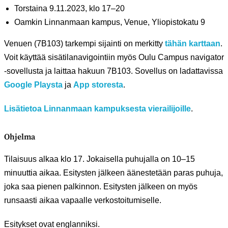
Torstaina 9.11.2023, klo 17–20
Oamkin Linnanmaan kampus, Venue, Yliopistokatu 9
Venuen (7B103) tarkempi sijainti on merkitty
tähän karttaan
.
Voit käyttää sisätilanavigointiin myös Oulu Campus navigator
-sovellusta ja laittaa hakuun 7B103. Sovellus on ladattavissa
Google Playsta
ja
App storesta
.
Lisätietoa Linnanmaan kampuksesta vierailijoille
.
Ohjelma
Tilaisuus alkaa klo 17. Jokaisella puhujalla on 10–15
minuuttia aikaa. Esitysten jälkeen äänestetään paras puhuja,
joka saa pienen palkinnon. Esitysten jälkeen on myös
runsaasti aikaa vapaalle verkostoitumiselle.
Esitykset ovat englanniksi.