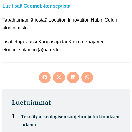
Lue lisää Geomob-konseptista
Tapahtuman järjestää Location Innovation Hubin Oulun
aluetoimisto.
Lisätietoja: Jussi Kangasoja tai Kimmo Paajanen,
etunimi.sukunimi(a)oamk.fi
Opens
Opens
Opens
Opens
in
in
in
in
a
a
a
a
new
new
new
new
window
window
window
window
Luetuimmat
Tekoäly arkeologisen suojelun ja tutkimuksen
tukena