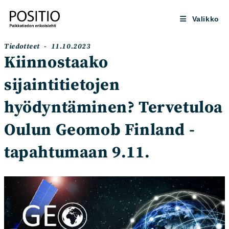
Siirry
suoraan
Valikko
sisältöön
Artikkelin
Artikkeli
Tiedotteet
11.10.2023
kategoria:
julkaistu:
Kiinnostaako
sijaintitietojen
hyödyntäminen? Tervetuloa
Oulun Geomob Finland -
tapahtumaan 9.11.