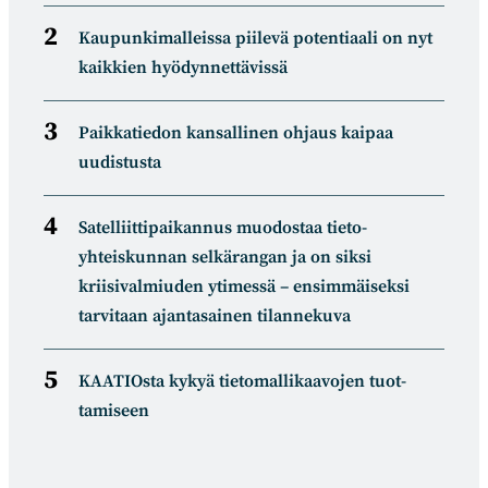
Kaupunkimalleissa piilevä potentiaali on nyt
kaikkien hyödynnettävissä
Paikkatiedon kansallinen ohjaus kaipaa
uudistusta
Satelliitti­paikannus muodostaa tieto­
yhteiskunnan selkä­rangan ja on siksi
kriisivalmiuden ytimessä – ensimmäiseksi
tarvitaan ajantasainen tilannekuva
KAATIOsta kykyä tietomal­likaa­vojen tuot­
tamiseen