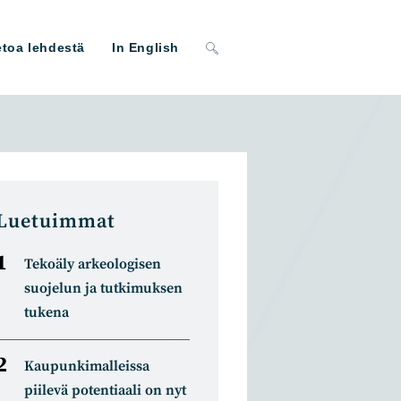
Toggle
etoa lehdestä
In English
website
search
Luetuimmat
Tekoäly arkeologisen
suojelun ja tutkimuksen
tukena
Kaupunkimalleissa
piilevä potentiaali on nyt