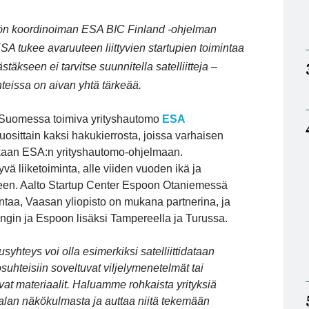
ämön koordinoiman ESA BIC Finland -ohjelman
A tukee avaruuteen liittyvien startupien toimintaa
täkseen ei tarvitse suunnitella satelliitteja –
teissa on aivan yhtä tärkeää.
Suomessa toimiva yrityshautomo
ESA
sittain kaksi hakukierrosta, joissa varhaisen
ukaan ESA:n yrityshautomo-ohjelmaan.
yvä liiketoiminta, alle viiden vuoden ikä ja
meen. Aalto Startup Center Espoon Otaniemessä
ntaa, Vaasan yliopisto on mukana partnerina, ja
ngin ja Espoon lisäksi Tampereella ja Turussa.
yhteys voi olla esimerkiksi satelliittidataan
suhteisiin soveltuvat viljelymenetelmät tai
t materiaalit. Haluamme rohkaista yrityksiä
alan näkökulmasta ja auttaa niitä tekemään