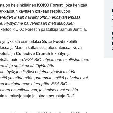
sta on helsinkiläinen
KOKO Forest
, joka kehittää
arkkailuun käyttäen korkean resoluution
tnereiden Maan havainnoinnin ekosysteemissä
le. Pystymme palvelemaan metsätalouden
, kertoo KOKO Forestin päätutkija
Samuli Junttila
.
 yrityksistä esimerkiksi
Solar Foods
kehitti
essa ja Marsin kaltaisissa olosuhteissa, Kuva
veluita ja
Collective Crunch
tekoälyn ja
tsätalouteen.
“ESA BIC -ohjelmaan osallistuminen
eemiä ja auttoi meitä löytämään
tushyötyjen lisäksi ohjelma yhdisti meidät
 meitä ymmärtämään paremmin, mitkä palvelut ovat
maan toimintaamme eteenpäin. ESA BIC -
nen on vaikuttavaa, ja ihmiset ovat erittäin
in toimitusjohtaja ja toinen perustaja
Rolf