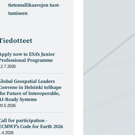
tietomal­likaa­vojen tuot­
tamiseen
Tiedotteet
Apply now to ESA's Junior
Professional Programme
12.7.2026
Global Geospatial Leaders
Convene in Helsinki toShape
the Future of Interoperable,
AI-Ready Systems
20.5.2026
Call for participation -
ECMWF’s Code for Earth 2026
1.4.2026