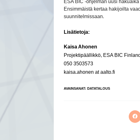
ESA BIC -ohjelman uusi hakuaika o
Ensimmäistä kertaa hakijoilta vaa
suunnitelmissaan.
Lisätietoja:
Kaisa Ahonen
Projektipäällikkö, ESA BIC Finlan
050 3503573
kaisa.ahonen at aalto.fi
AVAINSANAT
:
DATATALOUS
Op
in
a
ne
wi