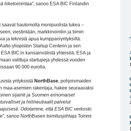
ä liiketoimintaa”
, sanoo ESA BIC Finlandin
t saavat hautomolta monipuolista tukea –
seen, viestintään, markkinointiin ja tiimin
ia ja teknistä apua kumppaniyrityksiltä.
Aalto-yliopiston Startup Centerin ja sen
SA BIC:in kansainvälistä yhteisöä. ESA ja
lmaan valittuja startupeja yhdessä vuoden
issaan 90 000 eurolla.
sista yrityksistä
NorthBase
, pohjoismaiden
ien maa-asemien rakentaja, hakee seuraavaksi
oinen sijainti ja Suomen erinomaiset
urvalliset ja hiilineutraalit palvelut
nlaajuisesti. Odotamme, että ESA BIC verkosto
me
”, sanoo NorthBasen toimitusjohtaja
Tommi