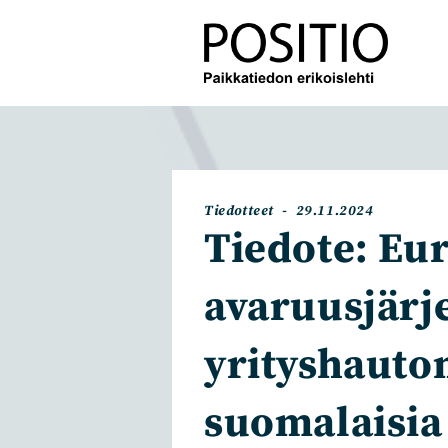
Siirry
suoraan
sisältöön
Artikkelin
Artikkeli
Tiedotteet
29.11.2024
kategoria:
julkaistu:
Tiedote: Eu
avaruusjärj
yrityshautom
suomalaisia