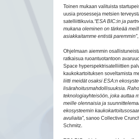
Toinen mukaan valituista startupei
uusia prosesseja metsien terveyst
satelliittikuvia.
“ESA BIC:in ja par
mukana oleminen on tärkeää meil
asiakkaitamme entistä paremmin”
Ohjelmaan aiemmin osallistuneista
ratkaisua ruoantuotantoon avaruud
Space hyperspektrisatelliittien pal
kaukokartoituksen soveltamista me
liitti meidät osaksi ESA:n ekosyst
lisärahoitusmahdollisuuksia. Rahoi
teknologiayhteisöön, joka auttaa
meille olennaisia ja suunnittele
ekosysteemin kaukokartoitusosaami
avuliaita”
, sanoo Collective Crunch
Schmitz
.