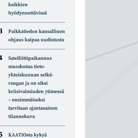
kaikkien
hyödynnettävissä
Paikkatiedon kansallinen
ohjaus kaipaa uudistusta
Satelliitti­paikannus
muodostaa tieto­
yhteiskunnan selkä­
rangan ja on siksi
kriisivalmiuden ytimessä
– ensimmäiseksi
tarvitaan ajantasainen
tilannekuva
KAATIOsta kykyä