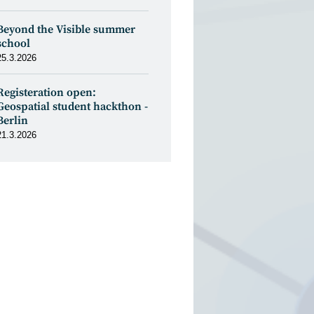
Beyond the Visible summer
school
25.3.2026
Registeration open:
Geospatial student hackthon -
Berlin
21.3.2026