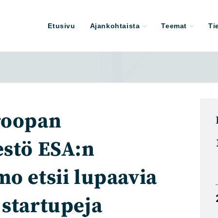
Etusivu
Ajankohtaista
Teemat
Ti
roopan
estö ESA:n
o etsii lupaavia
 startupeja