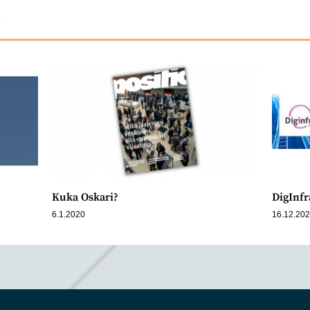
ä
Kuka Oskari?
DigInfr
6.1.2020
16.12.20