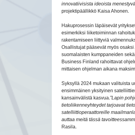
innovatiivisista ideoista menestyvä
projektipäällikkö
Kaisa Ahonen
.
Hakuprosessin läpäisevät yritykse
esimerkiksi liiketoiminnan rahoituk
rakentamiseen liittyviä valmennuks
Osallistujat pääsevät myös osaksi 
suomalaisten kumppaneiden sekä E
Business Finland rahoittavat ohje
mittaisen ohjelman aikana maksim
Syksyllä 2024 mukaan valituista uu
ensimmäinen yksityinen satelliitt
kansainvälistä kasvua.
”Lapin pohj
tietoliikenneyhteydet tarjoavat tietot
satelliittioperaattoreille maailma
auttaa meitä tässä tavoitteessam
Rasila
.