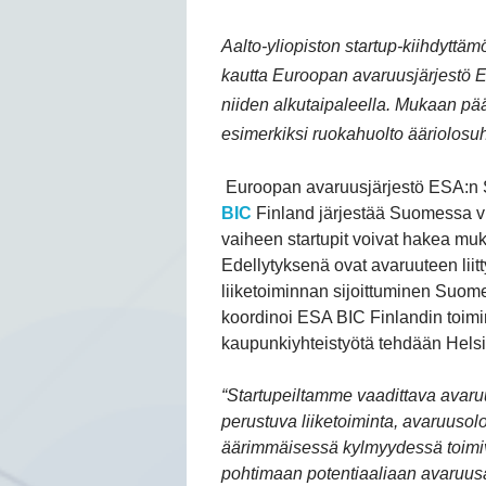
Aalto-yliopiston startup-kiihdytt
kautta Euroopan avaruusjärjestö ES
niiden alkutaipaleella. Mukaan pääs
esimerkiksi ruokahuolto ääriolosuh
Euroopan avaruusjärjestö ESA:n 
BIC
Finland järjestää Suomessa vuo
vaiheen startupit voivat hakea m
Edellytyksenä ovat avaruuteen liitt
liiketoiminnan sijoittuminen Suo
koordinoi ESA BIC Finlandin toimi
kaupunkiyhteistyötä tehdään Helsi
“Startupeiltamme vaadittava avaruus
perustuva liiketoiminta, avaruusolo
äärimmäisessä kylmyydessä toimiva
pohtimaan potentiaaliaan avaruus