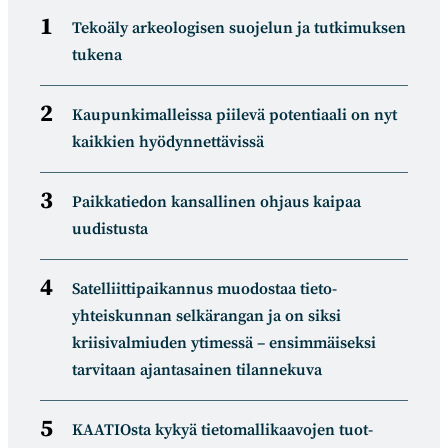
Tekoäly arkeologisen suojelun ja tutkimuksen
tukena
Kaupunkimalleissa piilevä potentiaali on nyt
kaikkien hyödynnettävissä
Paikkatiedon kansallinen ohjaus kaipaa
uudistusta
Satelliitti­paikannus muodostaa tieto­
yhteiskunnan selkä­rangan ja on siksi
kriisivalmiuden ytimessä – ensimmäiseksi
tarvitaan ajantasainen tilannekuva
KAATIOsta kykyä tietomal­likaa­vojen tuot­