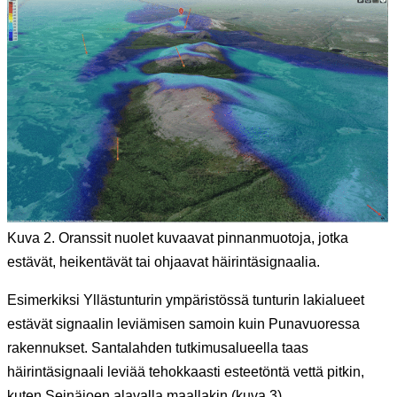
Kuva 2. Oranssit nuolet kuvaavat pinnanmuotoja, jotka
estävät, heikentävät tai ohjaavat häirintäsignaalia.
Esimerkiksi Yllästunturin ympäristössä tunturin lakialueet
estävät signaalin leviämisen samoin kuin Punavuoressa
rakennukset. Santalahden tutkimusalueella taas
häirintäsignaali leviää tehokkaasti esteetöntä vettä pitkin,
kuten Seinäjoen alavalla maallakin (kuva 3).