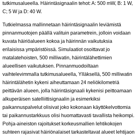
tutkimusalueella. Häirintäsignaalin tehot: A: 500 mW, B: 1 W,
C; 5 W ja D: 40 W.
Tutkielmassa mallinnetaan häirintäsignaalin leviämistä
pinnanmuotojen päällä valituin parametrein, jolloin voidaan
kuvata häiriöalueen kokoa ja häirinnän vaikutuksia
erilaisissa ympäristöissä. Simulaatiot osoittavat jo
matalatehoisten, 500 milliwatin, häirintälähettimien
alueellisen vaikutuksen. Pinnanmuodoiltaan
vaihtelevimmalla tutkimusalueella, Ylläksellä, 500 milliwatin
häirintälähetin kykeni aiheuttamaan 24 neliökilometriä
peittävän alueen, jolla häirintäsignaali kykenisi peittoamaan
alkuperäisen satelliittisignaalin ja esimerkiksi
paikannuspalvelut olisivat joko kokonaan käyttökelvottomia
tai paikannustarkkuus olisi huomattavasti tavallista heikompi.
Pohja-aineiston rajoitukset korkeusmallien lehtikokojen
suhteen rajasivat häiriönalaiset tarkasteltavat alueet lehtijaon