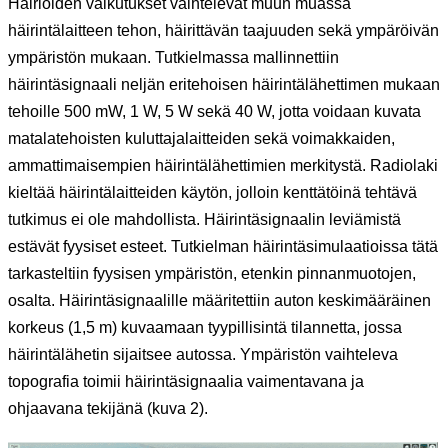
Häiriöiden vaikutukset vaihtelevat muun muassa
häirintälaitteen tehon, häirittävän taajuuden sekä ympäröivän
ympäristön mukaan. Tutkielmassa mallinnettiin
häirintäsignaali neljän eritehoisen häirintälähettimen mukaan
tehoille 500 mW, 1 W, 5 W sekä 40 W, jotta voidaan kuvata
matalatehoisten kuluttajalaitteiden sekä voimakkaiden,
ammattimaisempien häirintälähettimien merkitystä. Radiolaki
kieltää häirintälaitteiden käytön, jolloin kenttätöinä tehtävä
tutkimus ei ole mahdollista. Häirintäsignaalin leviämistä
estävät fyysiset esteet. Tutkielman häirintäsimulaatioissa tätä
tarkasteltiin fyysisen ympäristön, etenkin pinnanmuotojen,
osalta. Häirintäsignaalille määritettiin auton keskimääräinen
korkeus (1,5 m) kuvaamaan tyypillisintä tilannetta, jossa
häirintälähetin sijaitsee autossa. Ympäristön vaihteleva
topografia toimii häirintäsignaalia vaimentavana ja
ohjaavana tekijänä (kuva 2).