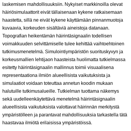
laskemisen mahdollisuuksiin. Nykyiset markkinoilla olevat
häiriösimulaattorit eivät tällaisenaan kykene ratkaisemaan
haastetta, sillä ne eivät kykene käyttämään pinnanmuotoja
kuvaavia, korkeuden sisältäviä aineistoja datanaan.
Topografian heikentämän häirintäsignaalin todellisen
voimakkuuden selvittämiselle tulee kehittää vaihtoehtoinen
tutkimusmenetelmä. Simulointiympäristön suorituskyvyn ja
korkeusmallien lehtijaon haasteista huolimatta tutkielmassa
esitetty häirintäsignaalin mallinnus toimii visuaalisena
representaationa ilmiön alueellisista vaikutuksista ja
simulaatiot voidaan toteuttaa annetun koodin mukaan
halutuille tutkimusalueille. Tutkielman tuottama näkemys
sekä uudelleenkäytettävä menetelmä häirintäsignaalin
alueellisista vaikutuksista valottavat häirinnän merkitystä
ympäristölleen ja parantavat mahdollisuuksia tarkastella tätä
haastavaa ilmiötä erilaisissa ympäristöissä.