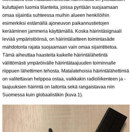
kuluttajien luomia tilanteita, joissa pyritään suojaamaan
omaa sijaintia suhteessa muihin alueen henkilöihin
esimerkiksi estämällä ajoneuvon paikannustietojen
kerääminen jammeria käyttämällä. Koska häirintäsignaali
leviää ympäristöönsä, on häirintälaitteen toimintasäde
mahdotonta rajata suojaamaan vain omaa sijaintitietoa.
Tämä aiheuttaa haasteita kaikelle häirintälähetintä
välittömästi ympäröivälle häirintätaajuuden toiminnalle
riippuen lähettimen tehosta. Matalatehoisia häirintälähettimiä
on valitettavan helppoa ostaa, vaikkakin radioliikenteen ja -
taajuuksien häirintä on laitonta sekä rangaistavaa niin
Suomessa kuin globaalistikin (kuva 1).