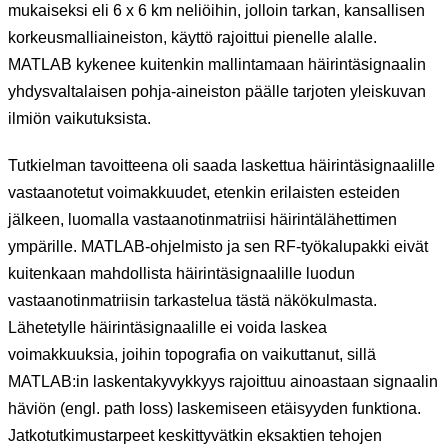
mukaiseksi eli 6 x 6 km neliöihin, jolloin tarkan, kansallisen
korkeusmalliaineiston, käyttö rajoittui pienelle alalle.
MATLAB kykenee kuitenkin mallintamaan häirintäsignaalin
yhdysvaltalaisen pohja-aineiston päälle tarjoten yleiskuvan
ilmiön vaikutuksista.
Tutkielman tavoitteena oli saada laskettua häirintäsignaalille
vastaanotetut voimakkuudet, etenkin erilaisten esteiden
jälkeen, luomalla vastaanotinmatriisi häirintälähettimen
ympärille. MATLAB-ohjelmisto ja sen RF-työkalupakki eivät
kuitenkaan mahdollista häirintäsignaalille luodun
vastaanotinmatriisin tarkastelua tästä näkökulmasta.
Lähetetylle häirintäsignaalille ei voida laskea
voimakkuuksia, joihin topografia on vaikuttanut, sillä
MATLAB:in laskentakyvykkyys rajoittuu ainoastaan signaalin
häviön (engl. path loss) laskemiseen etäisyyden funktiona.
Jatkotutkimustarpeet keskittyvätkin eksaktien tehojen