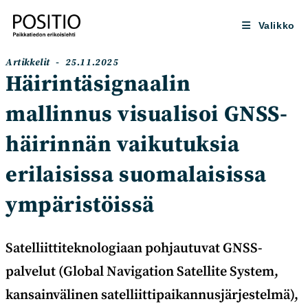
Siirry
suoraan
Valikko
sisältöön
Artikkelin
Artikkeli
Artikkelit
25.11.2025
kategoria:
julkaistu:
Häirintäsignaalin
mallinnus visualisoi GNSS-
häirinnän vaikutuksia
erilaisissa suomalaisissa
ympäristöissä
Satelliittiteknologiaan pohjautuvat GNSS-
palvelut (Global Navigation Satellite System,
kansainvälinen satelliittipaikannusjärjestelmä),