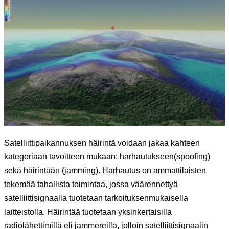
Satelliittipaikannuksen häirintä voidaan jakaa kahteen
kategoriaan tavoitteen mukaan: harhautukseen(spoofing)
sekä häirintään (jamming). Harhautus on ammattilaisten
tekemää tahallista toimintaa, jossa väärennettyä
satelliittisignaalia tuotetaan tarkoituksenmukaisella
laitteistolla. Häirintää tuotetaan yksinkertaisilla
radiolähettimillä eli jammereilla, jolloin satelliittisignaalin