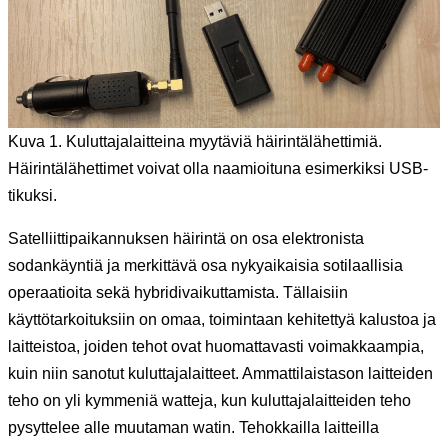
Kuva 1. Kuluttajalaitteina myytäviä häirintälähettimiä.
Häirintälähettimet voivat olla naamioituna esimerkiksi USB-
tikuksi.
Satelliittipaikannuksen häirintä on osa elektronista
sodankäyntiä ja merkittävä osa nykyaikaisia sotilaallisia
operaatioita sekä hybridivaikuttamista. Tällaisiin
käyttötarkoituksiin on omaa, toimintaan kehitettyä kalustoa ja
laitteistoa, joiden tehot ovat huomattavasti voimakkaampia,
kuin niin sanotut kuluttajalaitteet. Ammattilaistason laitteiden
teho on yli kymmeniä watteja, kun kuluttajalaitteiden teho
pysyttelee alle muutaman watin. Tehokkailla laitteilla