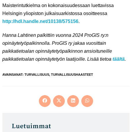
Maisterintutkielma on kokonaisuudessaan luettavissa
Helsingin yliopiston julkaisuarkistossa osoitteessa
http://hdl.handle.net/10138/575156
.
Hanna Lahtinen palkittiin vuonna 2024 ProGIS ry:n
opinäytetyöpalkinnolla. ProGIS ry jakaa vuosittain
paikkatietoalan opinnäytetyöpalkinnon ansioituneille
paikkatietoalan opinnäytetyön laatijoille. Lisää tietoa
täältä
.
AVAINSANAT
:
TURVALLISUUS
,
TURVALLISUUSHAASTEET
Opens
Opens
Opens
Opens
in
in
in
in
a
a
a
a
new
new
new
new
window
window
window
window
Luetuimmat