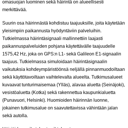
omasuojan luominen sekä häirintä on alueellisesti
merkittävää.
Suurin osa häirinnästä kohdistuu taajuuksille, joita käytetään
yleisimpiin paikannusta hyödyntäviin palveluihin.
Tutkielmassa häirintäsignaali mallinnettiin laajasti
paikannuspalveluiden pohjana käytettävälle taajuudelle
1575,42 Hz, joka on GPS:n L1- sekä Galileon E1-signaalin
taajuus. Tutkielmassa simuloidaan häirintäsignaalin
vaikutuksia kohdeympäristöönsä neljällä pinnanmuodoiltaan
sekä käyttötavoiltaan vaihtelevalta alueelta. Tutkimusalueet
kuvaavat tunturimaisemaa (Ylläs), alavaa aluetta (Seinäjoki),
vesistöaluetta (Kotka) sekä rakennettua kaupunkialuetta
(Punavuori, Helsinki). Huomioiden häirinnän luonne,
jokainen tutkimusalue on saavutettavissa vähintään jalan
sekä autolla.