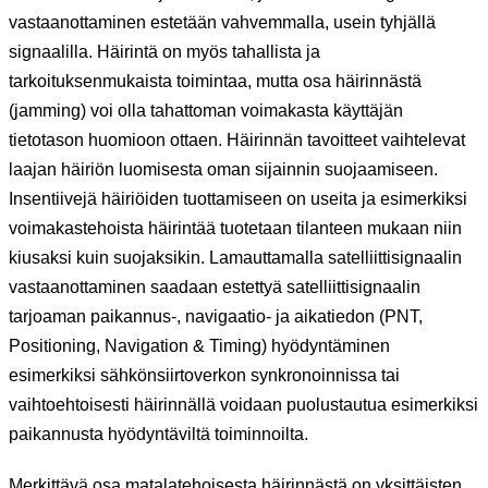
vastaanottaminen estetään vahvemmalla, usein tyhjällä
signaalilla. Häirintä on myös tahallista ja
tarkoituksenmukaista toimintaa, mutta osa häirinnästä
(jamming) voi olla tahattoman voimakasta käyttäjän
tietotason huomioon ottaen. Häirinnän tavoitteet vaihtelevat
laajan häiriön luomisesta oman sijainnin suojaamiseen.
Insentiivejä häiriöiden tuottamiseen on useita ja esimerkiksi
voimakastehoista häirintää tuotetaan tilanteen mukaan niin
kiusaksi kuin suojaksikin. Lamauttamalla satelliittisignaalin
vastaanottaminen saadaan estettyä satelliittisignaalin
tarjoaman paikannus-, navigaatio- ja aikatiedon (PNT,
Positioning, Navigation & Timing) hyödyntäminen
esimerkiksi sähkönsiirtoverkon synkronoinnissa tai
vaihtoehtoisesti häirinnällä voidaan puolustautua esimerkiksi
paikannusta hyödyntäviltä toiminnoilta.
Merkittävä osa matalatehoisesta häirinnästä on yksittäisten