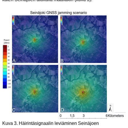
Kuva 3. Häirintäsignaalin leviäminen Seinäjoen