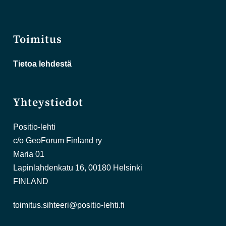
Toimitus
Tietoa lehdestä
Yhteystiedot
Positio-lehti
c/o GeoForum Finland ry
Maria 01
Lapinlahdenkatu 16, 00180 Helsinki
FINLAND
toimitus.sihteeri@positio-lehti.fi