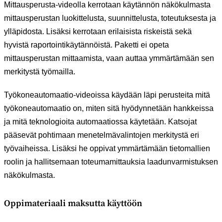
Mittausperusta-videolla kerrotaan käytännön näkökulmasta
mittausperustan luokittelusta, suunnittelusta, toteutuksesta ja
ylläpidosta. Lisäksi kerrotaan erilaisista riskeistä sekä
hyvistä raportointikäytännöistä. Paketti ei opeta
mittausperustan mittaamista, vaan auttaa ymmärtämään sen
merkitystä työmailla.
Työkoneautomaatio-videoissa käydään läpi perusteita mitä
työkoneautomaatio on, miten sitä hyödynnetään hankkeissa
ja mitä teknologioita automaatiossa käytetään. Katsojat
pääsevät pohtimaan menetelmävalintojen merkitystä eri
työvaiheissa. Lisäksi he oppivat ymmärtämään tietomallien
roolin ja hallitsemaan toteumamittauksia laadunvarmistuksen
näkökulmasta.
Oppimateriaali maksutta käyttöön