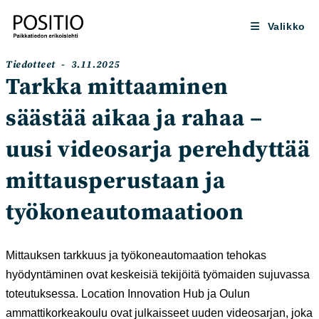
Siirry
suoraan
Valikko
sisältöön
Artikkelin
Artikkeli
Tiedotteet
3.11.2025
kategoria:
julkaistu:
Tarkka mittaaminen
säästää aikaa ja rahaa –
uusi videosarja perehdyttää
mittausperustaan ja
työkoneautomaatioon
Mittauksen tarkkuus ja työkoneautomaation tehokas
hyödyntäminen ovat keskeisiä tekijöitä työmaiden sujuvassa
toteutuksessa. Location Innovation Hub ja Oulun
ammattikorkeakoulu ovat julkaisseet uuden videosarjan, joka