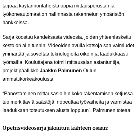
tarjoaa käytännönläheistä oppia mittausperustan ja
työkoneautomaation hallinnasta rakennetun ympäristön
hankkeissa.
Sarja koostuu kahdeksasta videosta, joiden yhteenlaskettu
kesto on alle tunnin. Videoiden avulla katsoja saa valmiudet
ymmärtää ja soveltaa teknologioita oikein ja laadukkaasti
työmailla. Kouluttajana toimii mittausalan asiantuntija,
projektipäällikkö
Jaakko Palmunen
Oulun
ammattikorkeakoulusta.
“Panostaminen mittausasioihin koko rakentamisen ketjussa
tuo merkittäviä säästöjä, nopeuttaa työvaiheita ja varmistaa
laadukkaan toteutuksen alusta loppuun”, Palmunen toteaa.
Opetusvideosarja jakautuu kahteen osaan: