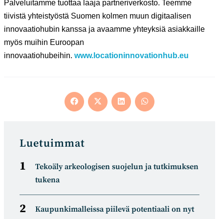
Palveluitamme tuottaa laaja partneriverkosto. Teemme
tiivistä yhteistyöstä Suomen kolmen muun digitaalisen
innovaatiohubin kanssa ja avaamme yhteyksiä asiakkaille
myös muihin Euroopan
innovaatiohubeihin.
www.locationinnovationhub.eu
Opens
Opens
Opens
Opens
in
in
in
in
a
a
a
a
new
new
new
new
window
window
window
window
Luetuimmat
Tekoäly arkeologisen suojelun ja tutkimuksen
tukena
Kaupunkimalleissa piilevä potentiaali on nyt