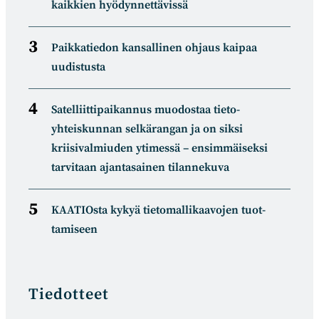
kaikkien hyödynnettävissä
Paikkatiedon kansallinen ohjaus kaipaa
uudistusta
Satelliitti­paikannus muodostaa tieto­
yhteiskunnan selkä­rangan ja on siksi
kriisivalmiuden ytimessä – ensimmäiseksi
tarvitaan ajantasainen tilannekuva
KAATIOsta kykyä tietomal­likaa­vojen tuot­
tamiseen
Tiedotteet