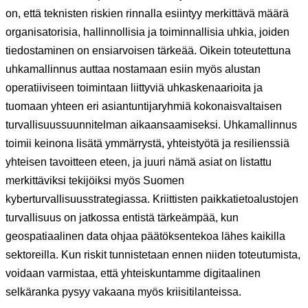
on, että teknisten riskien rinnalla esiintyy merkittävä määrä
organisatorisia, hallinnollisia ja toiminnallisia uhkia, joiden
tiedostaminen on ensiarvoisen tärkeää. Oikein toteutettuna
uhkamallinnus auttaa nostamaan esiin myös alustan
operatiiviseen toimintaan liittyviä uhkaskenaarioita ja
tuomaan yhteen eri asiantuntijaryhmiä kokonaisvaltaisen
turvallisuussuunnitelman aikaansaamiseksi. Uhkamallinnus
toimii keinona lisätä ymmärrystä, yhteistyötä ja resilienssiä
yhteisen tavoitteen eteen, ja juuri nämä asiat on listattu
merkittäviksi tekijöiksi myös Suomen
kyberturvallisuusstrategiassa. Kriittisten paikkatietoalustojen
turvallisuus on jatkossa entistä tärkeämpää, kun
geospatiaalinen data ohjaa päätöksentekoa lähes kaikilla
sektoreilla. Kun riskit tunnistetaan ennen niiden toteutumista,
voidaan varmistaa, että yhteiskuntamme digitaalinen
selkäranka pysyy vakaana myös kriisitilanteissa.