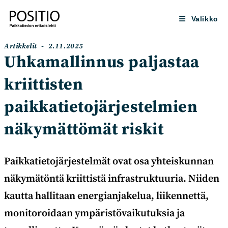
Siirry
suoraan
Valikko
sisältöön
Artikkelin
Artikkeli
Artikkelit
2.11.2025
kategoria:
julkaistu:
Uhkamallinnus paljastaa
kriittisten
paikkatietojärjestelmien
näkymättömät riskit
Paikkatietojärjestelmät ovat osa yhteiskunnan
näkymätöntä kriittistä infrastruktuuria. Niiden
kautta hallitaan energianjakelua, liikennettä,
monitoroidaan ympäristövaikutuksia ja