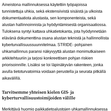
Aineistona mallinnuksessa käytettiin työpajoissa
tunnistettuja uhkia, sekä ekstensiivistä sisäistä ja ulkoista
dokumentaatiota alustasta, sen komponenteista, sekä
alustan hallinnoinnista ja hyödyntämisestä organisaatiossa.
Tuloksena syntyi kattava uhkatietokanta, jota hyödynnetään
elävänä dokumenttina osana alustan teknistä ja hallinnollista
kyberturvallisuussuunnitelmaa. STRIDE- pohjainen
uhkamallinnus paransi näkyvyyttä alustan monimutkaiseen
arkkitehtuuriin ja tarjosi konkreettisen pohjan riskien
priorisoinnille. Lisäksi se loi läpinäkyvän rakenteen, jonka
avulla tietoturvatoimia voidaan perustella ja seurata pitkällä
aikavälillä.
Tarvitsemme yhteisen kielen GIS- ja
kyberturvallisuustoimijoiden välille
Merkittävä huomio paikkatietoalustojen uhkamallinnuksessa