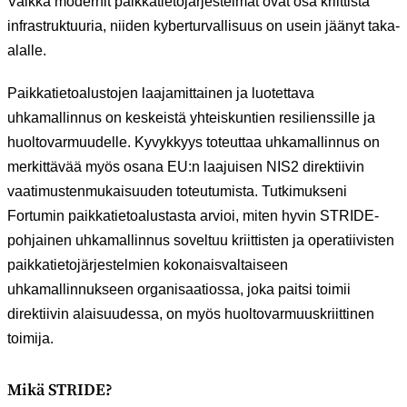
Vaikka modernit paikkatietojärjestelmät ovat osa kriittistä
infrastruktuuria, niiden kyberturvallisuus on usein jäänyt taka-
alalle.
Paikkatietoalustojen laajamittainen ja luotettava
uhkamallinnus on keskeistä yhteiskuntien resilienssille ja
huoltovarmuudelle. Kyvykkyys toteuttaa uhkamallinnus on
merkittävää myös osana EU:n laajuisen NIS2 direktiivin
vaatimustenmukaisuuden toteutumista. Tutkimukseni
Fortumin paikkatietoalustasta arvioi, miten hyvin STRIDE-
pohjainen uhkamallinnus soveltuu kriittisten ja operatiivisten
paikkatietojärjestelmien kokonaisvaltaiseen
uhkamallinnukseen organisaatiossa, joka paitsi toimii
direktiivin alaisuudessa, on myös huoltovarmuuskriittinen
toimija.
Mikä STRIDE?