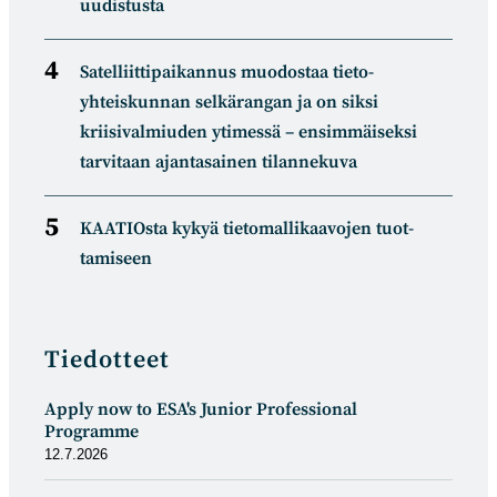
uudistusta
Satelliitti­paikannus muodostaa tieto­
yhteiskunnan selkä­rangan ja on siksi
kriisivalmiuden ytimessä – ensimmäiseksi
tarvitaan ajantasainen tilannekuva
KAATIOsta kykyä tietomal­likaa­vojen tuot­
tamiseen
Tiedotteet
Apply now to ESA's Junior Professional
Programme
12.7.2026