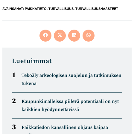
AVAINSANAT
:
PAIKKATIETO
,
TURVALLISUUS
,
TURVALLISUUSHAASTEET
Opens
Opens
Opens
Opens
in
in
in
in
a
a
a
a
new
new
new
new
window
window
window
window
Luetuimmat
Tekoäly arkeologisen suojelun ja tutkimuksen
tukena
Kaupunkimalleissa piilevä potentiaali on nyt
kaikkien hyödynnettävissä
Paikkatiedon kansallinen ohjaus kaipaa