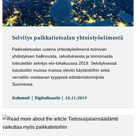
Selvitys paikkatietoalan yhteistyöelimestä
Paikkatietoalan uutena yhteistyöelimenä toimivan
yhdistyksen hallinnosta, rahoituksesta ja toiminnasta
toteutettiin selvitys elo-lokakuussa 2019. Selvityksessä
tutustuttiin muissa maissa oleviin käytäntöihin sekä
verrattiin vastaavan tyyppisiä edistämistoimijoita
Suomessa.
Artikkelin
Artikkeli
Kolumnit
Digitalisaatio
18.11.2019
kategoria:
julkaistu: