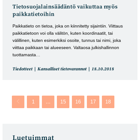
Tietosuojalainsäädäntö vaikuttaa myös
paikkatietoihin
Paikkatieto on tietoa, joka on kiinnitetty sijaintiin. Viittaus
paikkatietoon voi olla välitön, kuten koordinaatit, tai
välillinen, kuten esimerkiksi osoite, tunnus tai nimi, joka
viittaa paikkaan tai alueeseen. Valtaosa julkishallinnon
tuottamasta…
Artikkelin
Artikkeli
Tiedotteet
Kansalliset tietovarannot
18.10.2018
kategoria:
julkaistu:
1
…
15
16
17
18
Siirry edelliselle sivulle
Luetuimmat