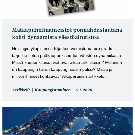
Matkapuhelinaineistot ponnahduslautana
kohti dynaamista väestöaineistoa
Helsingin yliopistossa hiljattain valmistunut pro gradu
tarjoilee tietoa pääkaupunkiseudun väestön dynamiikasta.
Missä kaupunkilaiset viettävät aikaa arki-iltaisin? Millainen
on kaupungin tai eri kaupunginosien pulssi? Missä ja
milloin ihmiset kohtaavat? Alkuperäinen artikkeli…
Artikkelin
Artikkeli
Artikkelit
Kaupungistuminen
6.1.2020
kategoria:
julkaistu: