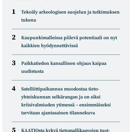
Tekoäly arkeologisen suojelun ja tutkimuksen
tukena
Kaupunkimalleissa piilevä potentiaali on nyt
kaikkien hyödynnettävissä
Paikkatiedon kansallinen ohjaus kaipaa
uudistusta
Satelliitti­paikannus muodostaa tieto­
yhteiskunnan selkä­rangan ja on siksi
kriisivalmiuden ytimessä – ensimmäiseksi
tarvitaan ajantasainen tilannekuva
KAATIOsta kykyä tietomal­likaa­vojen tuot­