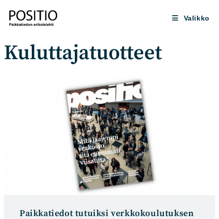
Siirry
suoraan
Valikko
sisältöön
Kuluttajatuotteet
Paikkatiedot tutuiksi verkkokoulutuksen