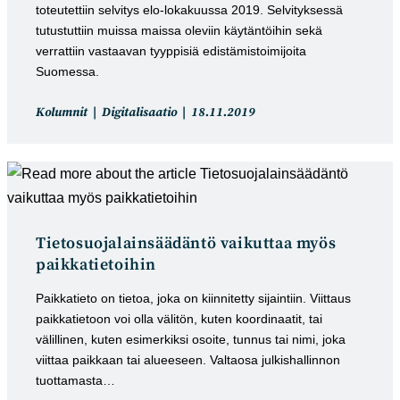
toteutettiin selvitys elo-lokakuussa 2019. Selvityksessä
tutustuttiin muissa maissa oleviin käytäntöihin sekä
verrattiin vastaavan tyyppisiä edistämistoimijoita
Suomessa.
Artikkelin
Artikkeli
Kolumnit
Digitalisaatio
18.11.2019
kategoria:
julkaistu:
Tietosuojalainsäädäntö vaikuttaa myös
paikkatietoihin
Paikkatieto on tietoa, joka on kiinnitetty sijaintiin. Viittaus
paikkatietoon voi olla välitön, kuten koordinaatit, tai
välillinen, kuten esimerkiksi osoite, tunnus tai nimi, joka
viittaa paikkaan tai alueeseen. Valtaosa julkishallinnon
tuottamasta…