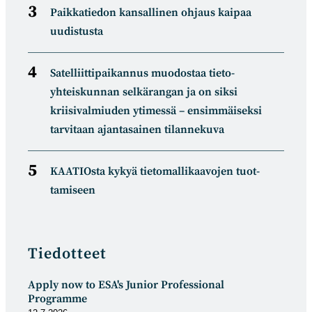
Paikkatiedon kansallinen ohjaus kaipaa
uudistusta
Satelliitti­paikannus muodostaa tieto­
yhteiskunnan selkä­rangan ja on siksi
kriisivalmiuden ytimessä – ensimmäiseksi
tarvitaan ajantasainen tilannekuva
KAATIOsta kykyä tietomal­likaa­vojen tuot­
tamiseen
Tiedotteet
Apply now to ESA's Junior Professional
Programme