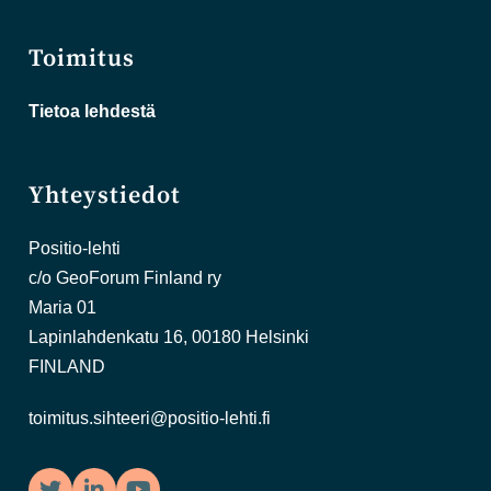
Toimitus
Tietoa lehdestä
Yhteystiedot
Positio-lehti
c/o GeoForum Finland ry
Maria 01
Lapinlahdenkatu 16, 00180 Helsinki
FINLAND
toimitus.sihteeri@positio-lehti.fi
Twitter
LinkedIn
YouTube