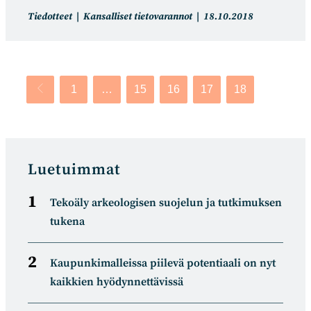
Artikkelin
Artikkeli
Tiedotteet
Kansalliset tietovarannot
18.10.2018
kategoria:
julkaistu:
1
…
15
16
17
18
Siirry edelliselle sivulle
Luetuimmat
Tekoäly arkeologisen suojelun ja tutkimuksen
tukena
Kaupunkimalleissa piilevä potentiaali on nyt
kaikkien hyödynnettävissä