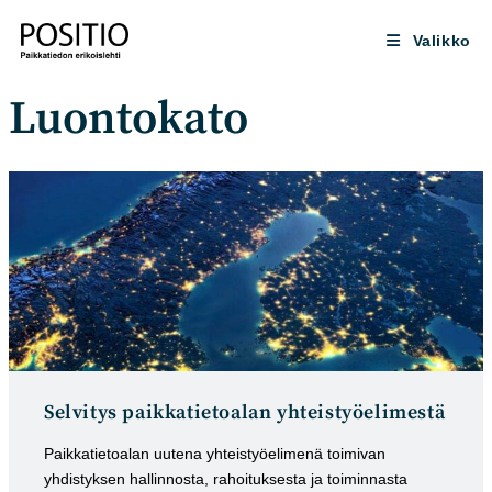
Siirry
suoraan
Valikko
sisältöön
Luontokato
Selvitys paikkatietoalan yhteistyöelimestä
Paikkatietoalan uutena yhteistyöelimenä toimivan
yhdistyksen hallinnosta, rahoituksesta ja toiminnasta