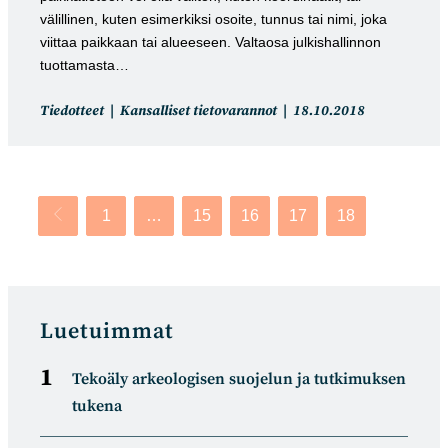
välillinen, kuten esimerkiksi osoite, tunnus tai nimi, joka
viittaa paikkaan tai alueeseen. Valtaosa julkishallinnon
tuottamasta…
Artikkelin
Artikkeli
Tiedotteet
Kansalliset tietovarannot
18.10.2018
kategoria:
julkaistu:
1
…
15
16
17
18
Siirry edelliselle sivulle
Luetuimmat
Tekoäly arkeologisen suojelun ja tutkimuksen
tukena