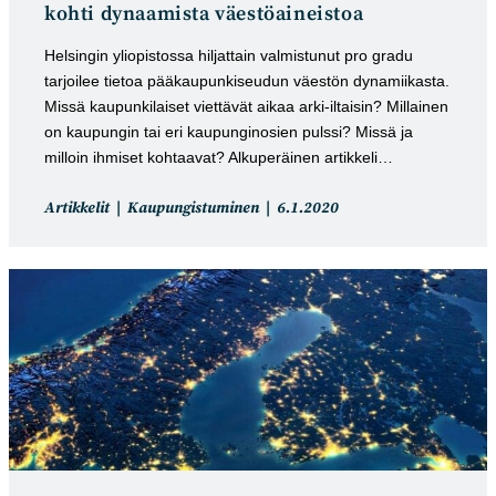
kohti dynaamista väestöaineistoa
Helsingin yliopistossa hiljattain valmistunut pro gradu
tarjoilee tietoa pääkaupunkiseudun väestön dynamiikasta.
Missä kaupunkilaiset viettävät aikaa arki-iltaisin? Millainen
on kaupungin tai eri kaupunginosien pulssi? Missä ja
milloin ihmiset kohtaavat? Alkuperäinen artikkeli…
Artikkelin
Artikkeli
Artikkelit
Kaupungistuminen
6.1.2020
kategoria:
julkaistu: