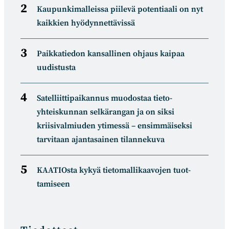
Kaupunkimalleissa piilevä potentiaali on nyt
kaikkien hyödynnettävissä
Paikkatiedon kansallinen ohjaus kaipaa
uudistusta
Satelliitti­paikannus muodostaa tieto­
yhteiskunnan selkä­rangan ja on siksi
kriisivalmiuden ytimessä – ensimmäiseksi
tarvitaan ajantasainen tilannekuva
KAATIOsta kykyä tietomal­likaa­vojen tuot­
tamiseen