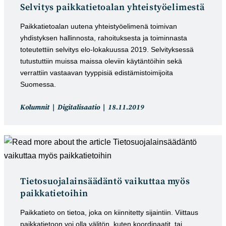
Selvitys paikkatietoalan yhteistyöelimestä
Paikkatietoalan uutena yhteistyöelimenä toimivan
yhdistyksen hallinnosta, rahoituksesta ja toiminnasta
toteutettiin selvitys elo-lokakuussa 2019. Selvityksessä
tutustuttiin muissa maissa oleviin käytäntöihin sekä
verrattiin vastaavan tyyppisiä edistämistoimijoita
Suomessa.
Artikkelin
Artikkeli
Kolumnit
Digitalisaatio
18.11.2019
kategoria:
julkaistu:
Tietosuojalainsäädäntö vaikuttaa myös
paikkatietoihin
Paikkatieto on tietoa, joka on kiinnitetty sijaintiin. Viittaus
paikkatietoon voi olla välitön, kuten koordinaatit, tai