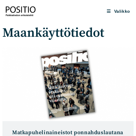
Siirry
suoraan
Valikko
sisältöön
Maankäyttötiedot
Matkapuhelinaineistot ponnahduslautana