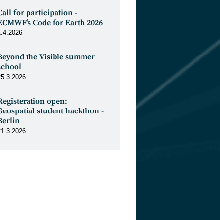
Call for participation -
ECMWF’s Code for Earth 2026
1.4.2026
Beyond the Visible summer
school
25.3.2026
Registeration open:
Geospatial student hackthon -
Berlin
21.3.2026