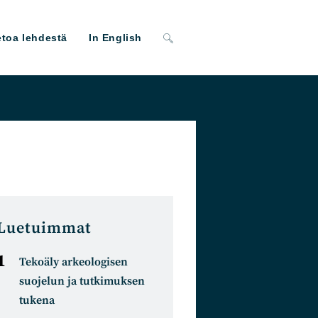
Toggle
etoa lehdestä
In English
website
search
Luetuimmat
Tekoäly arkeologisen
suojelun ja tutkimuksen
tukena