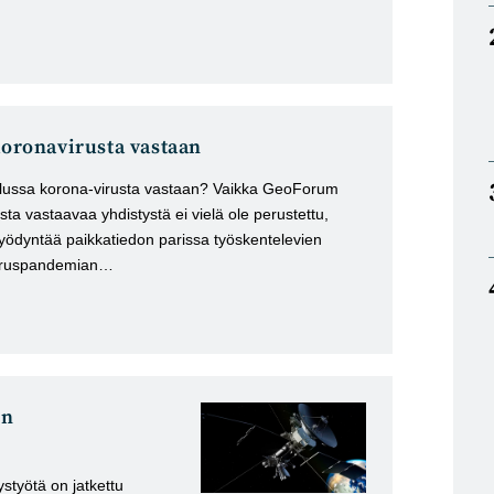
Koronavirusta vastaan
stelussa korona-virusta vastaan? Vaikka GeoForum
ta vastaavaa yhdistystä ei vielä ole perustettu,
ödyntää paikkatiedon parissa työskentelevien
aviruspandemian…
en
styötä on jatkettu