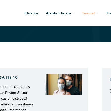
Etusivu
Ajankohtaista
Teemat
Ti
COVID-19
16:00 - 9.4.2020 klo
as Private Sector
cas yhteistyössä
käsittelevän työryhmän
atial Information…