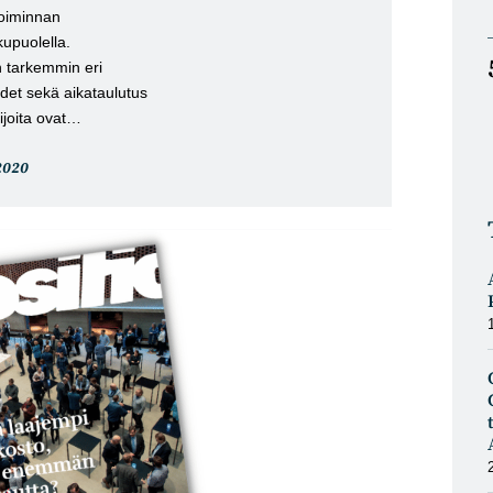
 toiminnan
upuolella.
 tarkemmin eri
udet sekä aikataulutus
mijoita ovat…
eli
2020
stu: