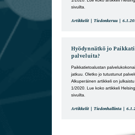
sivuilta.
Artikkelin
Artikke
Artikkelit
Tiedonkeruu
6.1.20
kategoria:
julkais
Hyödynnätkö jo Paikkati
palveluita?
Paikkatietoalustan palvelukokon
jatkuu. Oletko jo tutustunut palv
Alkuperäinen artikkeli on julkaist
1/2020. Lue koko artikkeli Helsingi
sivuilta.
Artikkelin
Artik
Artikkelit
Tiedonhallinta
6.1.
kategoria:
julka