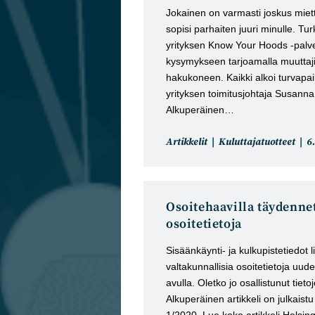
Jokainen on varmasti joskus miett
sopisi parhaiten juuri minulle. Tur
yrityksen Know Your Hoods -palv
kysymykseen tarjoamalla muuttaji
hakukoneen. Kaikki alkoi turvapai
yrityksen toimitusjohtaja Susanna
Alkuperäinen…
Artikkelin
Ar
Artikkelit
Kuluttajatuotteet
6
kategoria:
ju
Osoitehaavilla täydenne
osoitetietoja
Sisäänkäynti- ja kulkupistetiedot l
valtakunnallisia osoitetietoja uu
avulla. Oletko jo osallistunut tie
Alkuperäinen artikkeli on julkaist
1/2020. Lue koko artikkeli Helsingi