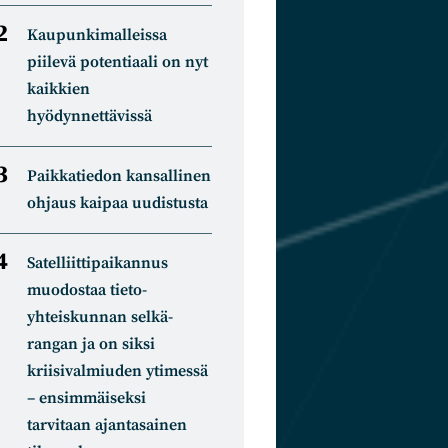
Kaupunkimalleissa
piilevä potentiaali on nyt
kaikkien
hyödynnettävissä
Paikkatiedon kansallinen
ohjaus kaipaa uudistusta
Satelliitti­paikannus
muodostaa tieto­
yhteiskunnan selkä­
rangan ja on siksi
kriisivalmiuden ytimessä
– ensimmäiseksi
tarvitaan ajantasainen