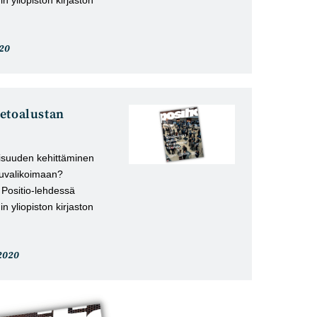
li
20
tu:
etoalustan
aisuuden kehittäminen
eluvalikoimaan?
u Positio-lehdessä
n yliopiston kirjaston
keli
2020
istu: