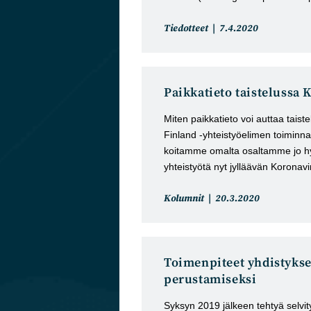
Artikkelin
Artikkeli
Tiedotteet
7.4.2020
kategoria:
julkaistu:
Paikkatieto taistelussa 
Miten paikkatieto voi auttaa tai
Finland -yhteistyöelimen toiminnas
koitamme omalta osaltamme jo hy
yhteistyötä nyt jylläävän Koron
Artikkelin
Artikkeli
Kolumnit
20.3.2020
kategoria:
julkaistu:
Toimenpiteet yhdistyks
perustamiseksi
Syksyn 2019 jälkeen tehtyä selvity