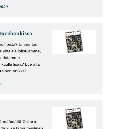
keli
2020
istu:
 Facebookissa
n velhoista? Emme tee
 yhteisiä loitsujamme,
 tiedotamme
 kuulla lisää? Lue alta
räinen artikkeli…
0
:
 törmäämättä Oskariin,
utta kuka tämä mystinen