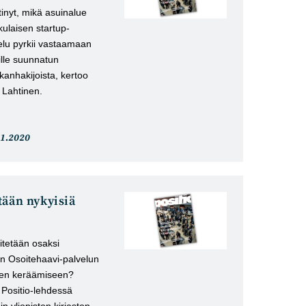
inyt, mikä asuinalue
kulaisen startup-
elu pyrkii vastaamaan
lle suunnatun
kanhakijoista, kertoo
 Lahtinen.
tikkeli
.1.2020
lkaistu:
tään nykyisiä
iitetään osaksi
den Osoitehaavi-palvelun
tojen keräämiseen?
u Positio-lehdessä
n yliopiston kirjaston