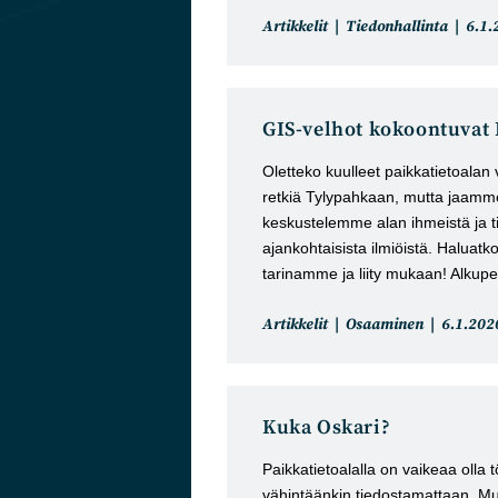
Artikkelin
Artik
Artikkelit
Tiedonhallinta
6.1.
kategoria:
julka
GIS-velhot kokoontuvat
Oletteko kuulleet paikkatietoala
retkiä Tylypahkaan, mutta jaamme
keskustelemme alan ihmeistä ja
ajankohtaisista ilmiöistä. Haluatko
tarinamme ja liity mukaan! Alkupe
Artikkelin
Artikkeli
Artikkelit
Osaaminen
6.1.202
kategoria:
julkaistu
Kuka Oskari?
Paikkatietoalalla on vaikeaa olla
vähintäänkin tiedostamattaan. M