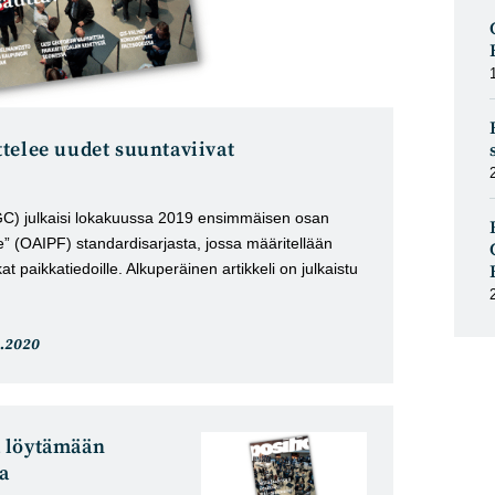
telee uudet suuntaviivat
C) julkaisi lokakuussa 2019 ensimmäisen osan
” (OAIPF) standardisarjasta, jossa määritellään
 paikkatiedoille. Alkuperäinen artikkeli on julkaistu
ikkeli
1.2020
kaistu:
 löytämään
a