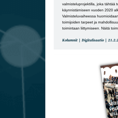
valmisteluprojektilla, joka tähtää
käynnistämiseen vuoden 2020 alk
Valmisteluvaiheessa huomioidaan
toimijoiden tarpeet ja mahdollisu
toimintaan liittymiseen. Näitä toi
Artikkelin
Artikk
Kolumnit
Digitalisaatio
21.2.
kategoria:
julkai