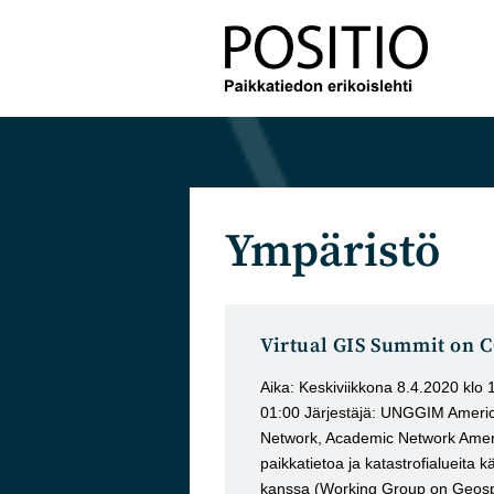
Siirry
suoraan
sisältöön
Ympäristö
Virtual GIS Summit on 
Aika: Keskiviikkona 8.4.2020 klo 
01:00 Järjestäjä: UNGGIM Americ
Network, Academic Network Ameri
paikkatietoa ja katastrofialueita 
kanssa (Working Group on Geosp