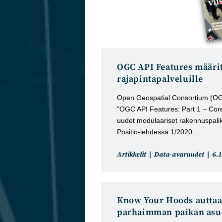
OGC API Features määrit
rajapintapalveluille
Open Geospatial Consortium (OG
”OGC API Features: Part 1 – Core
uudet modulaariset rakennuspalikat
Positio-lehdessä 1/2020.…
Artikkelin
Art
Artikkelit
Data-avaruudet
6.
kategoria:
jul
Know Your Hoods auttaa
parhaimman paikan asu