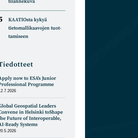
tilannekuva
KAATIOsta kykyä
tietomal­likaa­vojen tuot­
tamiseen
Tiedotteet
Apply now to ESA's Junior
Professional Programme
12.7.2026
Global Geospatial Leaders
Convene in Helsinki toShape
the Future of Interoperable,
AI-Ready Systems
20.5.2026