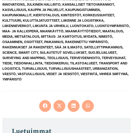
INNOVATIONS
,
JULKINEN HALLINTO
,
KANSALLISET TIETOVARANNOT
,
KASVILLISUUS
,
KAUPPA JA PALVELUT
,
KAUPUNGISTUMINEN
,
KAUPUNKIMALLIT
,
KIERTOTALOUS
,
KIINTEISTÖT
,
KORKEUSSUHTEET
,
KULTTUURI
,
KULUTTAJATUOTTEET
,
LIIKENNE JA LOGISTIIKKA
,
LIIKENNEVERKOT
,
LIIKUNTA JA URHEILU
,
LUONTOKATO
,
LUONTOYMPÄRISTÖ
,
MAA- JA KALLIOPERÄ
,
MAANKÄYTTÖ
,
MAANKÄYTTÖTIEDOT
,
MAATALOUS
,
MEDIA
,
METSÄTALOUS
,
MITTAUS- JA KARTOITUS
,
MYDATA
,
NIMISTÖ
,
OSAAMINEN
,
OSOITTEET
,
PAIKANNUS
,
RAKENNETTU YMPÄRISTÖ
,
RAKENNUKSET JA RAKENTEET
,
SÄÄ JA ILMASTO
,
SATELLIITTIPAIKANNUS
,
SCIENCE
,
SMART CITY
,
SULAUTETUT SOVELLUKSET
,
SUOJELUALUEET
,
SURVEYING AND MAPPING
,
TEOLLISUUS
,
TERVEYDENHOITO
,
TERVEYSUHAT
,
TIEDE
,
TIEDONHALLINTA
,
TIEDONKERUU
,
TILASTOALUEET
,
TRANSPORT AND
LOGISTICS
,
TURVALLISUUS
,
TURVALLISUUSHAASTEET
,
URBANIZATION
,
VÄESTÖ
,
VASTUULLISUUS
,
VEDET JA VESISTÖT
,
VIESTINTÄ
,
VIHREÄ SIIRTYMÄ
,
YMPÄRISTÖ
Opens
Opens
Opens
Opens
in
in
in
in
a
a
a
a
new
new
new
new
window
window
window
window
Luetuimmat