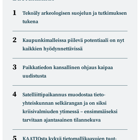
Tekoäly arkeologisen suojelun ja tutkimuksen
tukena
Kaupunkimalleissa piilevä potentiaali on nyt
kaikkien hyödynnettävissä
Paikkatiedon kansallinen ohjaus kaipaa
uudistusta
Satelliitti­paikannus muodostaa tieto­
yhteiskunnan selkä­rangan ja on siksi
kriisivalmiuden ytimessä – ensimmäiseksi
tarvitaan ajantasainen tilannekuva
KAATIOsta kykyä tietomal­likaa­vojen tuot­