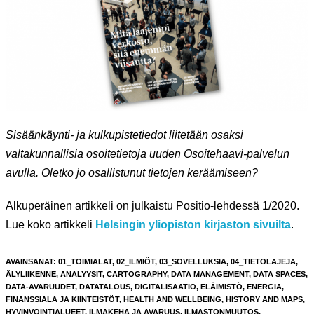
Sisäänkäynti- ja kulkupistetiedot liitetään osaksi
valtakunnallisia osoitetietoja uuden Osoitehaavi-palvelun
avulla. Oletko jo osallistunut tietojen keräämiseen?
Alkuperäinen artikkeli on julkaistu Positio-lehdessä 1/2020.
Lue koko artikkeli
Helsingin yliopiston kirjaston sivuilta
.
AVAINSANAT
:
01_TOIMIALAT
,
02_ILMIÖT
,
03_SOVELLUKSIA
,
04_TIETOLAJEJA
,
ÄLYLIIKENNE
,
ANALYYSIT
,
CARTOGRAPHY
,
DATA MANAGEMENT
,
DATA SPACES
,
DATA-AVARUUDET
,
DATATALOUS
,
DIGITALISAATIO
,
ELÄIMISTÖ
,
ENERGIA
,
FINANSSIALA JA KIINTEISTÖT
,
HEALTH AND WELLBEING
,
HISTORY AND MAPS
,
HYVINVOINTIALUEET
,
ILMAKEHÄ JA AVARUUS
,
ILMASTONMUUTOS
,