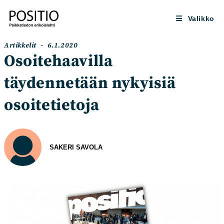
Siirry
suoraan
Valikko
sisältöön
Artikkelin
Artikkeli
Artikkelit
6.1.2020
kategoria:
julkaistu:
Osoitehaavilla
täydennetään nykyisiä
osoitetietoja
Kirjoittaja
SAKERI SAVOLA