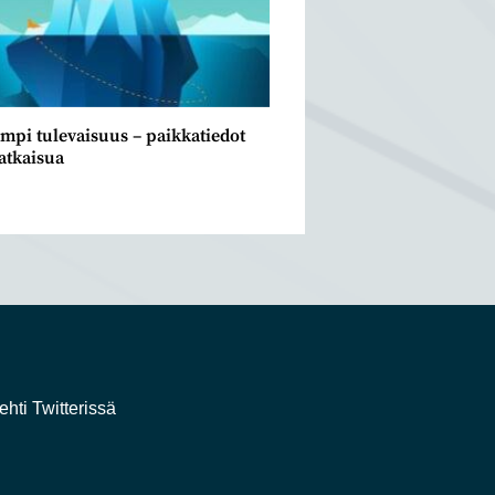
mpi tulevaisuus – paikkatiedot
atkaisua
0
ehti Twitterissä