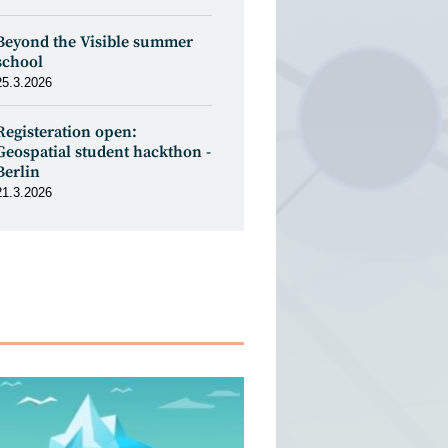
Beyond the Visible summer
school
25.3.2026
Registeration open:
Geospatial student hackthon -
Berlin
21.3.2026