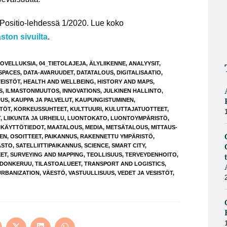
u Positio-lehdessä 1/2020. Lue koko
aston sivuilta
.
SOVELLUKSIA
,
04_TIETOLAJEJA
,
ÄLYLIIKENNE
,
ANALYYSIT
,
SPACES
,
DATA-AVARUUDET
,
DATATALOUS
,
DIGITALISAATIO
,
TEISTÖT
,
HEALTH AND WELLBEING
,
HISTORY AND MAPS
,
S
,
ILMASTONMUUTOS
,
INNOVATIONS
,
JULKINEN HALLINTO
,
UUS
,
KAUPPA JA PALVELUT
,
KAUPUNGISTUMINEN
,
STÖT
,
KORKEUSSUHTEET
,
KULTTUURI
,
KULUTTAJATUOTTEET
,
T
,
LIIKUNTA JA URHEILU
,
LUONTOKATO
,
LUONTOYMPÄRISTÖ
,
KÄYTTÖTIEDOT
,
MAATALOUS
,
MEDIA
,
METSÄTALOUS
,
MITTAUS-
EN
,
OSOITTEET
,
PAIKANNUS
,
RAKENNETTU YMPÄRISTÖ
,
ASTO
,
SATELLIITTIPAIKANNUS
,
SCIENCE
,
SMART CITY
,
ET
,
SURVEYING AND MAPPING
,
TEOLLISUUS
,
TERVEYDENHOITO
,
EDONKERUU
,
TILASTOALUEET
,
TRANSPORT AND LOGISTICS
,
URBANIZATION
,
VÄESTÖ
,
VASTUULLISUUS
,
VEDET JA VESISTÖT
,