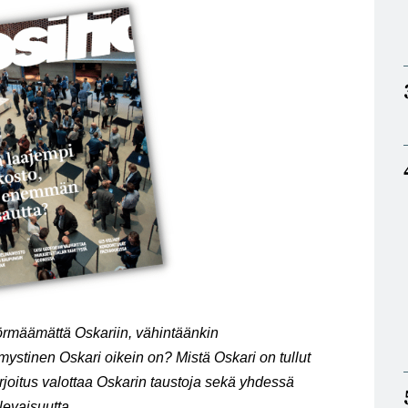
törmäämättä Oskariin, vähintäänkin
ystinen Oskari oikein on? Mistä Oskari on tullut
oitus valottaa Oskarin taustoja sekä yhdessä
levaisuutta.