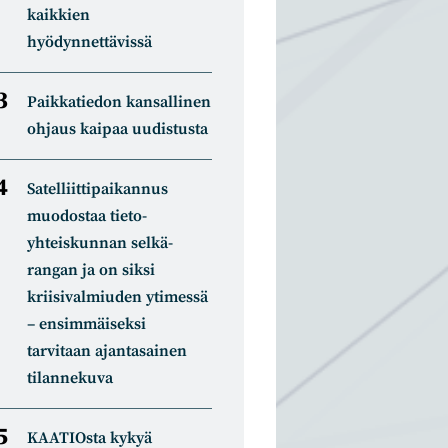
kaikkien
hyödynnettävissä
Paikkatiedon kansallinen
ohjaus kaipaa uudistusta
Satelliitti­paikannus
muodostaa tieto­
yhteiskunnan selkä­
rangan ja on siksi
kriisivalmiuden ytimessä
– ensimmäiseksi
tarvitaan ajantasainen
tilannekuva
KAATIOsta kykyä