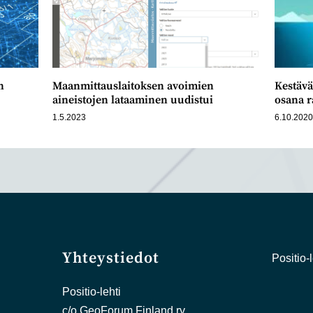
n
Maanmittauslaitoksen avoimien
Kestävä
aineistojen lataaminen uudistui
osana r
1.5.2023
6.10.202
Yhteystiedot
Positio-l
Positio-lehti
c/o GeoForum Finland ry