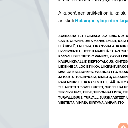
Alkuperäinen artikkeli on julkaist
artikkeli
Helsingin yliopiston kirj
AVAINSANAT
:
01_TOIMIALAT
,
02_ILMIÖT
,
03_
CARTOGRAPHY
,
DATA MANAGEMENT
,
DATA 
ELÄIMISTÖ
,
ENERGIA
,
FINANSSIALA JA KIIN
HYVINVOINTIALUEET
,
ILMAKEHÄ JA AVARUU
KANSALLISET TIETOVARANNOT
,
KASVILLIS
KAUPUNKIMALLIT
,
KIERTOTALOUS
,
KIINTEI
LIIKENNE JA LOGISTIIKKA
,
LIIKENNEVERKO
MAA- JA KALLIOPERÄ
,
MAANKÄYTTÖ
,
MAAN
JA KARTOITUS
,
MYDATA
,
NIMISTÖ
,
OSAAMIN
RAKENNUKSET JA RAKENTEET
,
SÄÄ JA ILM
SULAUTETUT SOVELLUKSET
,
SUOJELUALUE
TERVEYSUHAT
,
TIEDE
,
TIEDONHALLINTA
,
TI
TURVALLISUUS
,
TURVALLISUUSHAASTEET
,
VIESTINTÄ
,
VIHREÄ SIIRTYMÄ
,
YMPÄRISTÖ