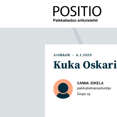
Siirry
suoraan
sisältöön
Artikkelin
Artikkeli
Artikkelit
6.1.2020
kategoria:
julkaistu:
Kuka Oskari
Kirjoittaja
SANNA JOKELA
paikkatietoasiantuntija
Gispo oy