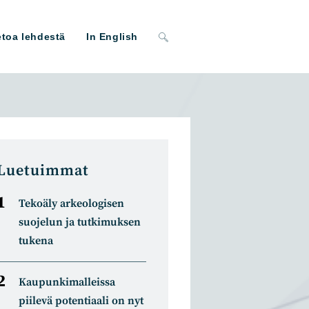
Toggle
etoa lehdestä
In English
website
search
Luetuimmat
Tekoäly arkeologisen
suojelun ja tutkimuksen
tukena
Kaupunkimalleissa
piilevä potentiaali on nyt