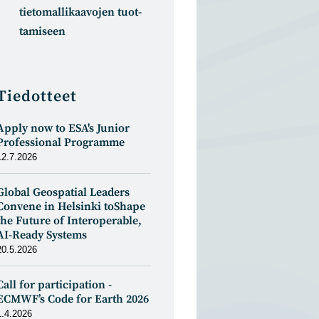
tietomal­likaa­vojen tuot­
tamiseen
Tiedotteet
Apply now to ESA's Junior
Professional Programme
12.7.2026
Global Geospatial Leaders
Convene in Helsinki toShape
the Future of Interoperable,
AI-Ready Systems
20.5.2026
Call for participation -
ECMWF’s Code for Earth 2026
1.4.2026