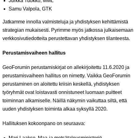
Jurkka Tuokko, MML
Samu Valpola, GTK
Jatkamme innolla valmisteluja ja yhdistyksen kehittämistä
strategian mukaisesti. Pyrimme myös jatkossa julkaisemaan
verkkosivutiedotteita perustettavan yhdistyksen tilanteesta.
Perustamisvaiheen hallitus
GeoForumin perustamiskirjat on allekirjoitettu 11.6.2020 ja
perustamisvaiheen hallitus on nimetty. Vaikka GeoForumin
perustaminen on aloitettu kriisin keskellä, yhdistyksen
työryhmät ovat loistavasti onnistuneet luomaan puitteet
toiminnan alkamiselle. Näillä näkymin vaikuttaa siltä, että
uuden yhdistyksen toiminta alkaa syksyllä 2020.
Hallituksen kokoonpano on seuraava:
Mari Laakso, Maa-ja metsätalousministeriö,