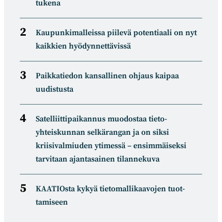
tukena
Kaupunkimalleissa piilevä potentiaali on nyt
kaikkien hyödynnettävissä
Paikkatiedon kansallinen ohjaus kaipaa
uudistusta
Satelliitti­paikannus muodostaa tieto­
yhteiskunnan selkä­rangan ja on siksi
kriisivalmiuden ytimessä – ensimmäiseksi
tarvitaan ajantasainen tilannekuva
KAATIOsta kykyä tietomal­likaa­vojen tuot­
tamiseen