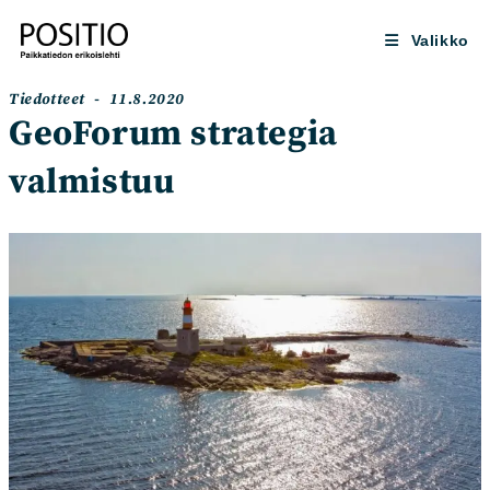
Siirry
suoraan
Valikko
sisältöön
Artikkelin
Artikkeli
Tiedotteet
11.8.2020
kategoria:
julkaistu:
GeoForum strategia
valmistuu