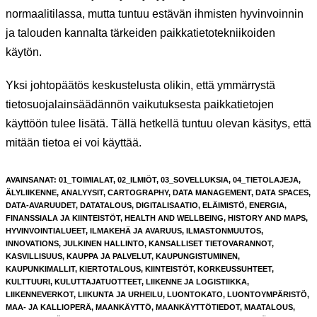
normaalitilassa, mutta tuntuu estävän ihmisten hyvinvoinnin
ja talouden kannalta tärkeiden paikkatietotekniikoiden
käytön.
Yksi johtopäätös keskustelusta olikin, että ymmärrystä
tietosuojalainsäädännön vaikutuksesta paikkatietojen
käyttöön tulee lisätä. Tällä hetkellä tuntuu olevan käsitys, että
mitään tietoa ei voi käyttää.
AVAINSANAT
:
01_TOIMIALAT
,
02_ILMIÖT
,
03_SOVELLUKSIA
,
04_TIETOLAJEJA
,
ÄLYLIIKENNE
,
ANALYYSIT
,
CARTOGRAPHY
,
DATA MANAGEMENT
,
DATA SPACES
,
DATA-AVARUUDET
,
DATATALOUS
,
DIGITALISAATIO
,
ELÄIMISTÖ
,
ENERGIA
,
FINANSSIALA JA KIINTEISTÖT
,
HEALTH AND WELLBEING
,
HISTORY AND MAPS
,
HYVINVOINTIALUEET
,
ILMAKEHÄ JA AVARUUS
,
ILMASTONMUUTOS
,
INNOVATIONS
,
JULKINEN HALLINTO
,
KANSALLISET TIETOVARANNOT
,
KASVILLISUUS
,
KAUPPA JA PALVELUT
,
KAUPUNGISTUMINEN
,
KAUPUNKIMALLIT
,
KIERTOTALOUS
,
KIINTEISTÖT
,
KORKEUSSUHTEET
,
KULTTUURI
,
KULUTTAJATUOTTEET
,
LIIKENNE JA LOGISTIIKKA
,
LIIKENNEVERKOT
,
LIIKUNTA JA URHEILU
,
LUONTOKATO
,
LUONTOYMPÄRISTÖ
,
MAA- JA KALLIOPERÄ
,
MAANKÄYTTÖ
,
MAANKÄYTTÖTIEDOT
,
MAATALOUS
,