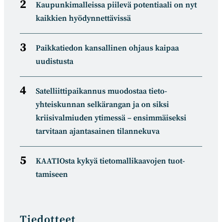
Kaupunkimalleissa piilevä potentiaali on nyt
kaikkien hyödynnettävissä
Paikkatiedon kansallinen ohjaus kaipaa
uudistusta
Satelliitti­paikannus muodostaa tieto­
yhteiskunnan selkä­rangan ja on siksi
kriisivalmiuden ytimessä – ensimmäiseksi
tarvitaan ajantasainen tilannekuva
KAATIOsta kykyä tietomal­likaa­vojen tuot­
tamiseen
Tiedotteet