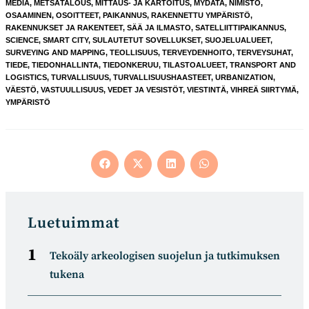
MEDIA
,
METSÄTALOUS
,
MITTAUS- JA KARTOITUS
,
MYDATA
,
NIMISTÖ
,
OSAAMINEN
,
OSOITTEET
,
PAIKANNUS
,
RAKENNETTU YMPÄRISTÖ
,
RAKENNUKSET JA RAKENTEET
,
SÄÄ JA ILMASTO
,
SATELLIITTIPAIKANNUS
,
SCIENCE
,
SMART CITY
,
SULAUTETUT SOVELLUKSET
,
SUOJELUALUEET
,
SURVEYING AND MAPPING
,
TEOLLISUUS
,
TERVEYDENHOITO
,
TERVEYSUHAT
,
TIEDE
,
TIEDONHALLINTA
,
TIEDONKERUU
,
TILASTOALUEET
,
TRANSPORT AND
LOGISTICS
,
TURVALLISUUS
,
TURVALLISUUSHAASTEET
,
URBANIZATION
,
VÄESTÖ
,
VASTUULLISUUS
,
VEDET JA VESISTÖT
,
VIESTINTÄ
,
VIHREÄ SIIRTYMÄ
,
YMPÄRISTÖ
Opens
Opens
Opens
Opens
in
in
in
in
a
a
a
a
new
new
new
new
window
window
window
window
Luetuimmat
Tekoäly arkeologisen suojelun ja tutkimuksen
tukena