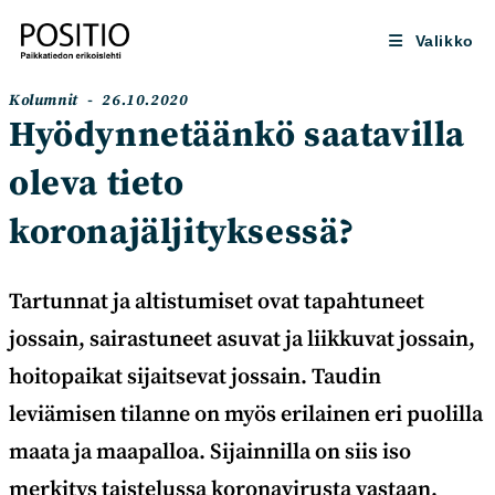
Siirry
suoraan
Valikko
sisältöön
Artikkelin
Artikkeli
Kolumnit
26.10.2020
kategoria:
julkaistu:
Hyödynnetäänkö saatavilla
oleva tieto
koronajäljityksessä?
Tartunnat ja altistumiset ovat tapahtuneet
jossain, sairastuneet asuvat ja liikkuvat jossain,
hoitopaikat sijaitsevat jossain. Taudin
leviämisen tilanne on myös erilainen eri puolilla
maata ja maapalloa. Sijainnilla on siis iso
merkitys taistelussa koronavirusta vastaan.