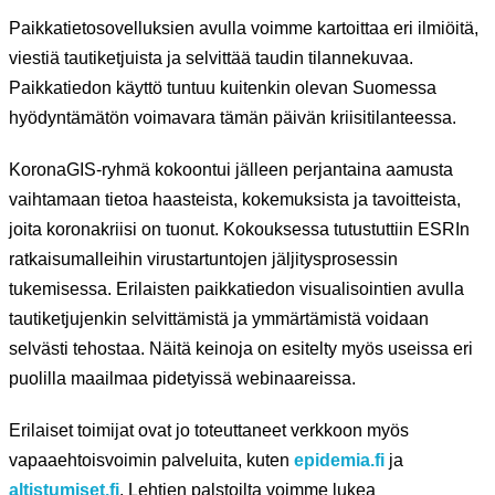
Paikkatietosovelluksien avulla voimme kartoittaa eri ilmiöitä,
viestiä tautiketjuista ja selvittää taudin tilannekuvaa.
Paikkatiedon käyttö tuntuu kuitenkin olevan Suomessa
hyödyntämätön voimavara tämän päivän kriisitilanteessa.
KoronaGIS-ryhmä kokoontui jälleen perjantaina aamusta
vaihtamaan tietoa haasteista, kokemuksista ja tavoitteista,
joita koronakriisi on tuonut. Kokouksessa tutustuttiin ESRIn
ratkaisumalleihin virustartuntojen jäljitysprosessin
tukemisessa. Erilaisten paikkatiedon visualisointien avulla
tautiketjujenkin selvittämistä ja ymmärtämistä voidaan
selvästi tehostaa. Näitä keinoja on esitelty myös useissa eri
puolilla maailmaa pidetyissä webinaareissa.
Erilaiset toimijat ovat jo toteuttaneet verkkoon myös
vapaaehtoisvoimin palveluita, kuten
epidemia.fi
ja
altistumiset.fi
. Lehtien palstoilta voimme lukea