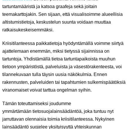
tartuntamääristä ja katsoa graafeja sekä joitain
teemakarttojakin. Sen sijaan, että visualisoimme alueellisia
altistumistietoja, keskustelun suunta voidaan muuttaa
ratkaisukeskeisemmäksi.
Kriisitilanteessa paikkatietoja hyödyntämällä voimme siirtyä
ajattelemaan enemmän, miksi tietyssä sijainnissa on
tartuntoja. Yhdistämällä tietoa tartuntapaikoista muuhun
tietoon ympäristöstä, palveluista ja väsestörakenteesta, voi
tilannekuvaan tulla täysin uusia näkökulmia. Ennen
rakennusten, palveluiden tai tapahtumien sulkemispäätöksiä
viranomaiset voivat tarttua ongelman syihin.
Tämän toteuttamiseksi joudumme
ymmärtämään tietosuojalainsäädäntöä, joka tuntuu nyt
jarruttavan olennaisia toimia kriisitilanteessa. Nykyinen
lainsäädäntö suojelee yksityisyyttä yhteiskunnan