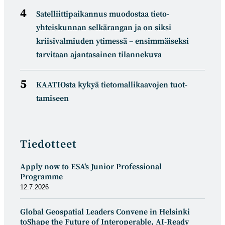
Satelliitti­paikannus muodostaa tieto­
yhteiskunnan selkä­rangan ja on siksi
kriisivalmiuden ytimessä – ensimmäiseksi
tarvitaan ajantasainen tilannekuva
KAATIOsta kykyä tietomal­likaa­vojen tuot­
tamiseen
Tiedotteet
Apply now to ESA's Junior Professional
Programme
12.7.2026
Global Geospatial Leaders Convene in Helsinki
toShape the Future of Interoperable, AI-Ready