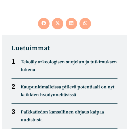
Opens
Opens
Opens
Opens
in
in
in
in
a
a
a
a
new
new
new
new
window
window
window
window
Luetuimmat
Tekoäly arkeologisen suojelun ja tutkimuksen
tukena
Kaupunkimalleissa piilevä potentiaali on nyt
kaikkien hyödynnettävissä
Paikkatiedon kansallinen ohjaus kaipaa
uudistusta