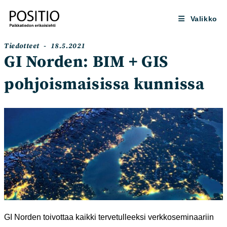
Siirry
suoraan
Valikko
sisältöön
Artikkelin
Artikkeli
Tiedotteet
18.5.2021
kategoria:
julkaistu:
GI Norden: BIM + GIS
pohjoismaisissa kunnissa
GI Norden toivottaa kaikki tervetulleeksi verkkoseminaariin