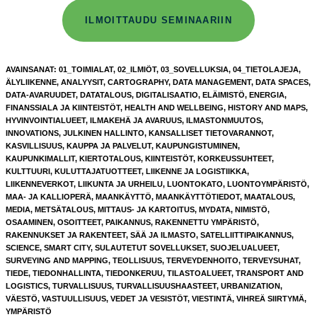
ILMOITTAUDU SEMINAARIIN
AVAINSANAT
:
01_TOIMIALAT
,
02_ILMIÖT
,
03_SOVELLUKSIA
,
04_TIETOLAJEJA
,
ÄLYLIIKENNE
,
ANALYYSIT
,
CARTOGRAPHY
,
DATA MANAGEMENT
,
DATA SPACES
,
DATA-AVARUUDET
,
DATATALOUS
,
DIGITALISAATIO
,
ELÄIMISTÖ
,
ENERGIA
,
FINANSSIALA JA KIINTEISTÖT
,
HEALTH AND WELLBEING
,
HISTORY AND MAPS
,
HYVINVOINTIALUEET
,
ILMAKEHÄ JA AVARUUS
,
ILMASTONMUUTOS
,
INNOVATIONS
,
JULKINEN HALLINTO
,
KANSALLISET TIETOVARANNOT
,
KASVILLISUUS
,
KAUPPA JA PALVELUT
,
KAUPUNGISTUMINEN
,
KAUPUNKIMALLIT
,
KIERTOTALOUS
,
KIINTEISTÖT
,
KORKEUSSUHTEET
,
KULTTUURI
,
KULUTTAJATUOTTEET
,
LIIKENNE JA LOGISTIIKKA
,
LIIKENNEVERKOT
,
LIIKUNTA JA URHEILU
,
LUONTOKATO
,
LUONTOYMPÄRISTÖ
,
MAA- JA KALLIOPERÄ
,
MAANKÄYTTÖ
,
MAANKÄYTTÖTIEDOT
,
MAATALOUS
,
MEDIA
,
METSÄTALOUS
,
MITTAUS- JA KARTOITUS
,
MYDATA
,
NIMISTÖ
,
OSAAMINEN
,
OSOITTEET
,
PAIKANNUS
,
RAKENNETTU YMPÄRISTÖ
,
RAKENNUKSET JA RAKENTEET
,
SÄÄ JA ILMASTO
,
SATELLIITTIPAIKANNUS
,
SCIENCE
,
SMART CITY
,
SULAUTETUT SOVELLUKSET
,
SUOJELUALUEET
,
SURVEYING AND MAPPING
,
TEOLLISUUS
,
TERVEYDENHOITO
,
TERVEYSUHAT
,
TIEDE
,
TIEDONHALLINTA
,
TIEDONKERUU
,
TILASTOALUEET
,
TRANSPORT AND
LOGISTICS
,
TURVALLISUUS
,
TURVALLISUUSHAASTEET
,
URBANIZATION
,
VÄESTÖ
,
VASTUULLISUUS
,
VEDET JA VESISTÖT
,
VIESTINTÄ
,
VIHREÄ SIIRTYMÄ
,
YMPÄRISTÖ