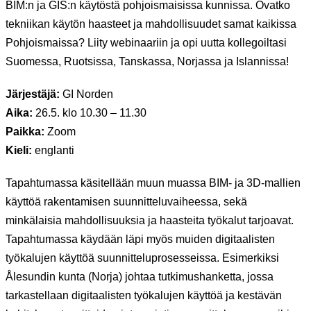
BIM:n ja GIS:n käytöstä pohjoismaisissa kunnissa. Ovatko
tekniikan käytön haasteet ja mahdollisuudet samat kaikissa
Pohjoismaissa? Liity webinaariin ja opi uutta kollegoiltasi
Suomessa, Ruotsissa, Tanskassa, Norjassa ja Islannissa!
Järjestäjä:
GI Norden
Aika:
26.5. klo 10.30 – 11.30
Paikka:
Zoom
Kieli:
englanti
Tapahtumassa käsitellään muun muassa BIM- ja 3D-mallien
käyttöä rakentamisen suunnitteluvaiheessa, sekä
minkälaisia mahdollisuuksia ja haasteita työkalut tarjoavat.
Tapahtumassa käydään läpi myös muiden digitaalisten
työkalujen käyttöä suunnitteluprosesseissa. Esimerkiksi
Ålesundin kunta (Norja) johtaa tutkimushanketta, jossa
tarkastellaan digitaalisten työkalujen käyttöä ja kestävän