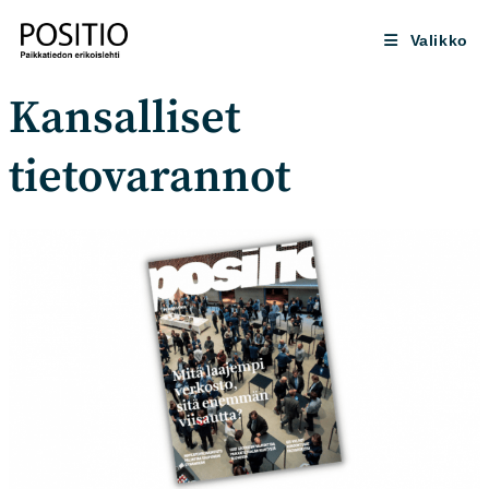
Siirry
suoraan
Valikko
sisältöön
Kansalliset
tietovarannot