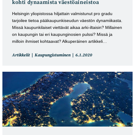
kohti dynaamista väestöaineistoa
Helsingin yliopistossa hiljattain valmistunut pro gradu
tarjoilee tietoa pääkaupunkiseudun väestön dynamiikasta.
Missä kaupunkilaiset viettävät aikaa arki-iltaisin? Millainen
on kaupungin tai eri kaupunginosien pulssi? Missä ja
milloin ihmiset kohtaavat? Alkuperäinen artikkeli…
Artikkelin
Artikkeli
Artikkelit
Kaupungistuminen
6.1.2020
kategoria:
julkaistu: