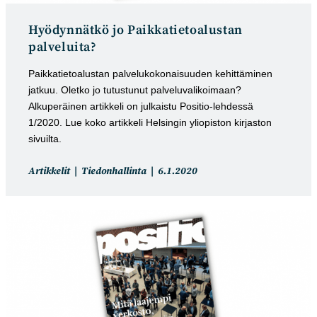
Hyödynnätkö jo Paikkatietoalustan
palveluita?
Paikkatietoalustan palvelukokonaisuuden kehittäminen
jatkuu. Oletko jo tutustunut palveluvalikoimaan?
Alkuperäinen artikkeli on julkaistu Positio-lehdessä
1/2020. Lue koko artikkeli Helsingin yliopiston kirjaston
sivuilta.
Artikkelin
Artikkeli
Artikkelit
Tiedonhallinta
6.1.2020
kategoria:
julkaistu: