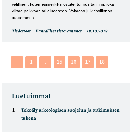
välillinen, kuten esimerkiksi osoite, tunnus tai nimi, joka
viittaa paikkaan tai alueeseen. Valtaosa julkishallinnon
tuottamasta…
Artikkelin
Artikkeli
Tiedotteet
Kansalliset tietovarannot
18.10.2018
kategoria:
julkaistu:
1
…
15
16
17
18
Siirry edelliselle sivulle
Luetuimmat
Tekoäly arkeologisen suojelun ja tutkimuksen
tukena