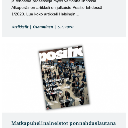
ja tehostaa prosesseja myös valtionhallinnossa.
Alkuperäinen artikkeli on julkaistu Positio-lehdessä
1/2020. Lue koko artikkeli Helsingin…
Artikkelin
Artikkeli
Artikkelit
Osaaminen
6.1.2020
kategoria:
julkaistu:
Matkapuhelinaineistot ponnahduslautana