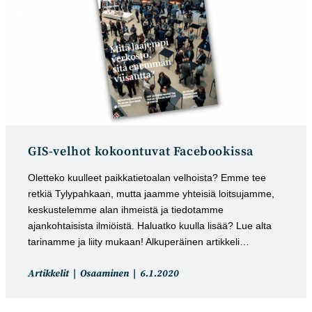
GIS-velhot kokoontuvat Facebookissa
Oletteko kuulleet paikkatietoalan velhoista? Emme tee
retkiä Tylypahkaan, mutta jaamme yhteisiä loitsujamme,
keskustelemme alan ihmeistä ja tiedotamme
ajankohtaisista ilmiöistä. Haluatko kuulla lisää? Lue alta
tarinamme ja liity mukaan! Alkuperäinen artikkeli…
Artikkelin
Artikkeli
Artikkelit
Osaaminen
6.1.2020
kategoria:
julkaistu: