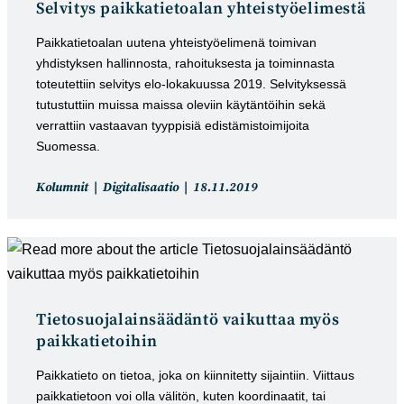
Selvitys paikkatietoalan yhteistyöelimestä
Paikkatietoalan uutena yhteistyöelimenä toimivan
yhdistyksen hallinnosta, rahoituksesta ja toiminnasta
toteutettiin selvitys elo-lokakuussa 2019. Selvityksessä
tutustuttiin muissa maissa oleviin käytäntöihin sekä
verrattiin vastaavan tyyppisiä edistämistoimijoita
Suomessa.
Artikkelin
Artikkeli
Kolumnit
Digitalisaatio
18.11.2019
kategoria:
julkaistu:
Tietosuojalainsäädäntö vaikuttaa myös
paikkatietoihin
Paikkatieto on tietoa, joka on kiinnitetty sijaintiin. Viittaus
paikkatietoon voi olla välitön, kuten koordinaatit, tai