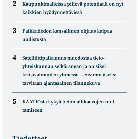
Kaupunkimalleissa piilevä potentiaali on nyt
kaikkien hyödynnettävissä
Paikkatiedon kansallinen ohjaus kaipaa
uudistusta
Satelliitti­paikannus muodostaa tieto­
yhteiskunnan selkä­rangan ja on siksi
kriisivalmiuden ytimessä – ensimmäiseksi
tarvitaan ajantasainen tilannekuva
KAATIOsta kykyä tietomal­likaa­vojen tuot­
tamiseen
Tiedotteet