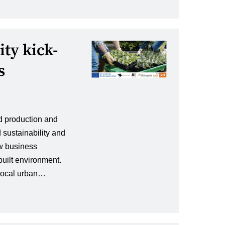
ty kick-
s
d production and
 sustainability and
ew business
built environment. ​
 local urban…