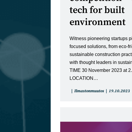
tech for built
environment
Witness pioneering startups pi
focused solutions, from eco-fr
sustainable construction prac
with thought leaders in susta
TIME 30 November 2023 at 
LOCATION…
Artikkelin
Artikkeli
Ilmastonmuutos
19.10.2023
kategoria:
julkaistu: