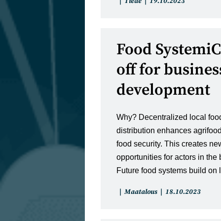
Artikkelin
Artikkeli
Tiede
19.10.2023
kategoria:
julkaistu:
Food SystemiCi
off for busines
development
Why? Decentralized local foo
distribution enhances agrifood
food security. ​This creates n
opportunities for actors in the 
Future food systems build on
Artikkelin
Artikkeli
Maatalous
18.10.2023
kategoria:
julkaistu: