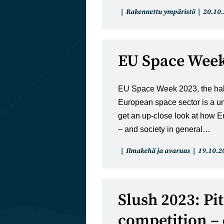
Artikkelin
Artikke
Rakennettu ympäristö
20.10
kategoria:
julkais
EU Space Week
EU Space Week 2023, the hall
European space sector is a un
get an up-close look at how 
– and society in general…
Artikkelin
Artikkeli
Ilmakehä ja avaruus
19.10.2
kategoria:
julkaistu
Slush 2023: Pi
competition – 