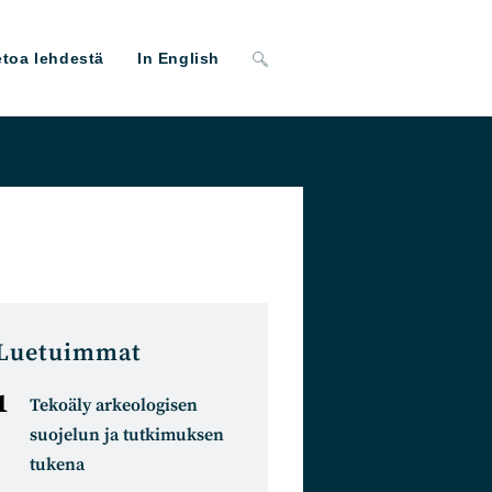
Toggle
etoa lehdestä
In English
website
search
Luetuimmat
Tekoäly arkeologisen
suojelun ja tutkimuksen
tukena