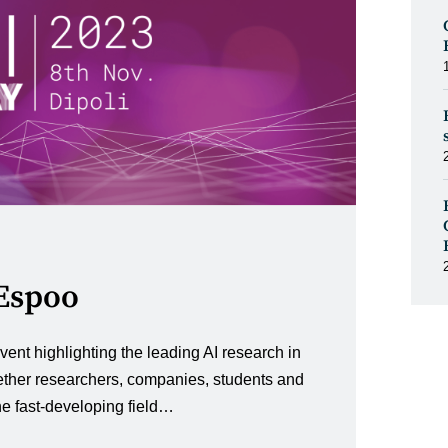
 Espoo
vent highlighting the leading AI research in
ether researchers, companies, students and
the fast-developing field…