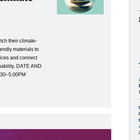
tch their climate-
iendly materials to
tices and connect
inability. DATE AND
2.30–5.00PM