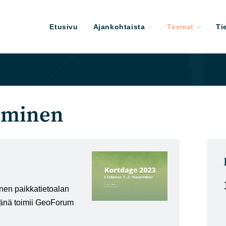
Etusivu
Ajankohtaista
Teemat
Ti
uminen
nen paikkatietoalan
jänä toimii GeoForum