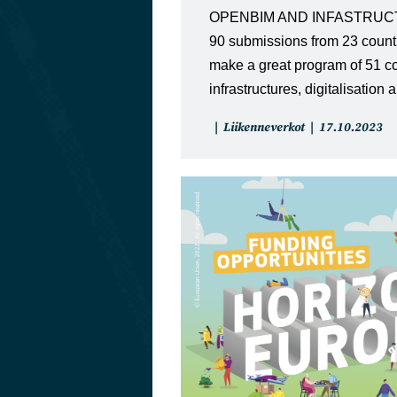
OPENBIM AND INFASTRUC
90 submissions from 23 countr
make a great program of 51 c
infrastructures, digitalisatio
Artikkelin
Artikkeli
Liikenneverkot
17.10.2023
kategoria:
julkaistu: