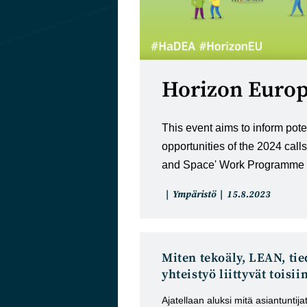
Horizon Europe
This event aims to inform pote
opportunities of the 2024 calls
and Space' Work Programme 
Artikkelin
Artikkeli
Ympäristö
15.8.2023
kategoria:
julkaistu:
Miten tekoäly, LEAN, tie
yhteistyö liittyvät toisii
Ajatellaan aluksi mitä asiantuntijat