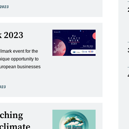
li
.2023
tu:
 2023
mark event for the
ique opportunity to
European businesses
023
:
tching
climate