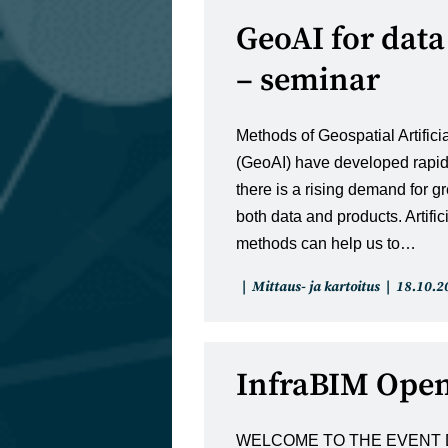
GeoAI for data
– seminar
Methods of Geospatial Artificia
(GeoAI) have developed rapidl
there is a rising demand for g
both data and products. Artific
methods can help us to…
Artikkelin
Artikkeli
Mittaus- ja kartoitus
18.10.2
kategoria:
julkaistu
InfraBIM Open
WELCOME TO THE EVENT