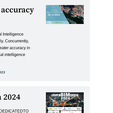
 accuracy
l Intelligence
y. Concurrently,
reater accuracy in
ial intelligence
023
:
 2024
 DEDICATEDTO