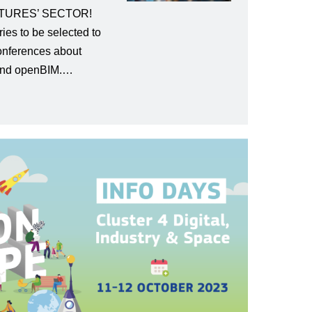
TURES’ SECTOR!
ies to be selected to
onferences about
n and openBIM.…