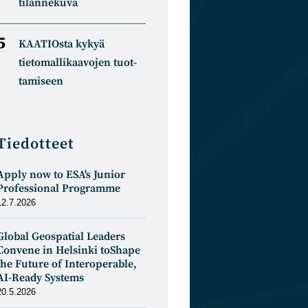
tilannekuva
KAATIOsta kykyä
tietomal­likaa­vojen tuot­
tamiseen
Tiedotteet
Apply now to ESA's Junior
Professional Programme
12.7.2026
Global Geospatial Leaders
Convene in Helsinki toShape
the Future of Interoperable,
AI-Ready Systems
20.5.2026