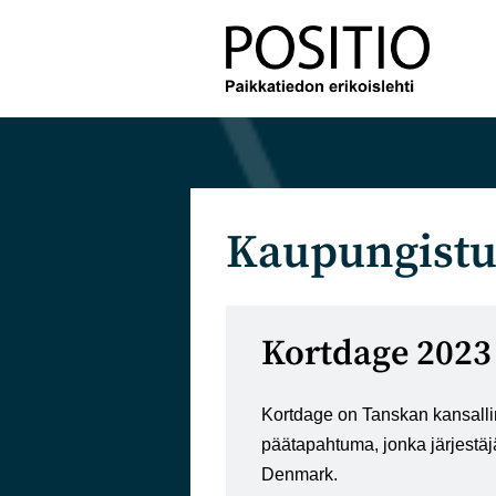
Siirry
suoraan
sisältöön
Kaupungist
Kortdage 2023
Kortdage on Tanskan kansalli
päätapahtuma, jonka järjestä
Denmark.