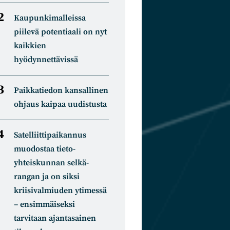
Kaupunkimalleissa
piilevä potentiaali on nyt
kaikkien
hyödynnettävissä
Paikkatiedon kansallinen
ohjaus kaipaa uudistusta
Satelliitti­paikannus
muodostaa tieto­
yhteiskunnan selkä­
rangan ja on siksi
kriisivalmiuden ytimessä
– ensimmäiseksi
tarvitaan ajantasainen