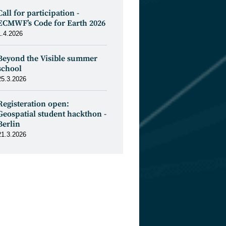
Call for participation -
ECMWF’s Code for Earth 2026
1.4.2026
Beyond the Visible summer
school
25.3.2026
Registeration open:
Geospatial student hackthon -
Berlin
21.3.2026