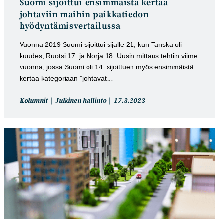
Suomi sijoittui ensim­mäistä kertaa
johtaviin maihin paik­katiedon
hyödyntämis­vertailussa
Vuonna 2019 Suomi sijoittui sijalle 21, kun Tanska oli
kuudes, Ruotsi 17. ja Norja 18. Uusin mittaus tehtiin viime
vuonna, jossa Suomi oli 14. sijoittuen myös ensimmäistä
kertaa kategoriaan ”johtavat…
Artikkelin
Artikkeli
Kolumnit
Julkinen hallinto
17.3.2023
kategoria:
julkaistu: