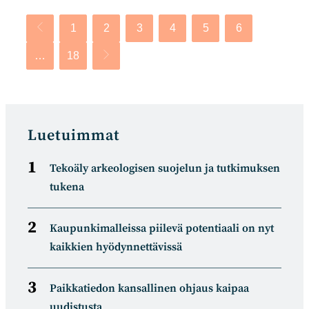
1
2
3
4
5
6
Siirry edelliselle sivulle
…
18
Siirry seuraavalle sivulle
Luetuimmat
Tekoäly arkeologisen suojelun ja tutkimuksen
tukena
Kaupunkimalleissa piilevä potentiaali on nyt
kaikkien hyödynnettävissä
Paikkatiedon kansallinen ohjaus kaipaa
uudistusta