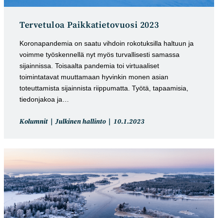
Tervetuloa Paikkatietovuosi 2023
Koronapandemia on saatu vihdoin rokotuksilla haltuun ja
voimme työskennellä nyt myös turvallisesti samassa
sijainnissa. Toisaalta pandemia toi virtuaaliset
toimintatavat muuttamaan hyvinkin monen asian
toteuttamista sijainnista riippumatta. Työtä, tapaamisia,
tiedonjakoa ja…
Artikkelin
Artikkeli
Kolumnit
Julkinen hallinto
10.1.2023
kategoria:
julkaistu: