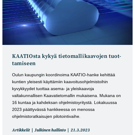
KAATIOsta kykyä tietomal­likaa­vojen tuot­
tamiseen
Oulun kaupungin koordinoima KAATIO-hanke kehittää
kuntien yleisesti käyttämiin kaavoitusohjelmistoihin
kyvykkyydet tuottaa asema- ja yleiskaavoja
valtakunnallisen Kaavatietomallin mukaisena. Mukana on
16 kuntaa ja kahdeksan ohjelmistoyritystä. Lokakuussa
2023 päättyvässä hankkeessa on menossa
ohjelmistoratkaisujen pilotointivaihe.
Artikkelin
Artikkeli
Artikkelit
Julkinen hallinto
21.3.2023