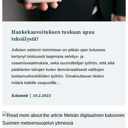
Hankekaavoituksen tuskaan apua
tekoälystä?
Julkisen sektorin toimintaan on pitkän ajan kuluessa
kertynyt toistuvasti laajempia selvitys- ja
osaamisvaatimuksia, sekä suunnittelijan työhön, että siitä
päättävien tahojen kuten demokraattisesti valittujen
luottamushenkilöiden työhön. Omaksuttavan tiedon
määrä kaikille osapuolille…
Artikkelin
Artikkeli
Kolumnit
10.2.2023
kategoria:
julkaistu: