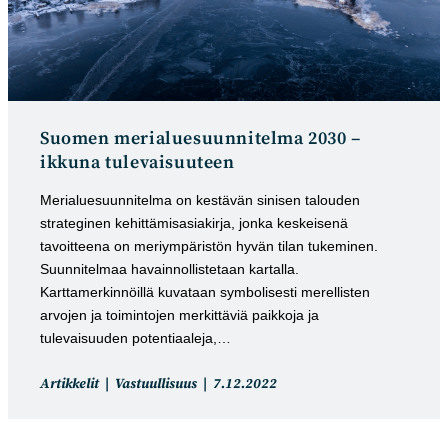
Suomen merialuesuun­nitelma 2030 –
ikkuna tulevaisuuteen
Merialuesuunnitelma on kestävän sinisen talouden
strateginen kehittämisasiakirja, jonka keskeisenä
tavoitteena on meriympäristön hyvän tilan tukeminen.
Suunnitelmaa havainnollistetaan kartalla.
Karttamerkinnöillä kuvataan symbolisesti merellisten
arvojen ja toimintojen merkittäviä paikkoja ja
tulevaisuuden potentiaaleja,…
Artikkelin
Artikkeli
Artikkelit
Vastuullisuus
7.12.2022
kategoria:
julkaistu: