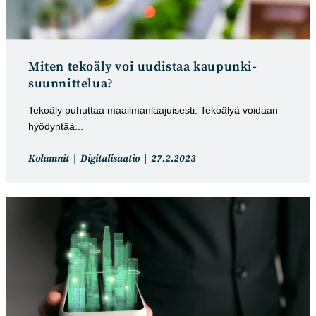
Miten tekoäly voi uudistaa kaupunki­­­
suunnittelua?
Tekoäly puhuttaa maailmanlaajuisesti. Tekoälyä voidaan
hyödyntää...
Artikkelin
Artikkeli
Kolumnit
Digitalisaatio
27.2.2023
kategoria:
julkaistu: