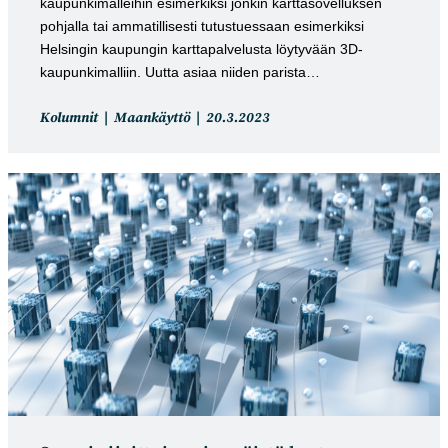
kaupunkimalleihin esimerkiksi jonkin karttasovelluksen
pohjalla tai ammatillisesti tutustuessaan esimerkiksi
Helsingin kaupungin karttapalvelusta löytyvään 3D-
kaupunkimalliin. Uutta asiaa niiden parista…
Artikkelin
Artikkeli
Kolumnit
Maankäyttö
20.3.2023
kategoria:
julkaistu: