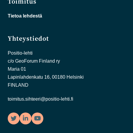
Toimitus
Tietoa lehdestä
Yhteystiedot
Positio-lehti
c/o GeoForum Finland ry
Maria 01
Lapinlahdenkatu 16, 00180 Helsinki
FINLAND
toimitus.sihteeri@positio-lehti.fi
Twitter
LinkedIn
YouTube