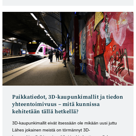
kategoria:
julkaistu:
Paikkatiedot, 3D-kaupunki­mal­lit ja tie­don
yh­teentoimi­vuus – mitä kunnissa
kehitetään tällä hetkellä?
3D-kaupunkimallit eivät itsessään ole mikään uusi juttu
Lähes jokainen meistä on törmännyt 3D-