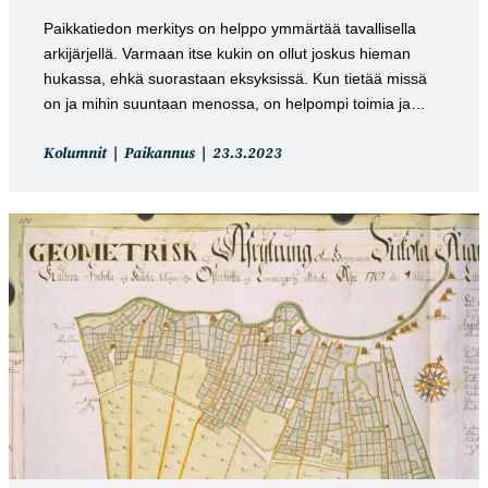
Paikkatiedon merkitys on helppo ymmärtää tavallisella
arkijärjellä. Varmaan itse kukin on ollut joskus hieman
hukassa, ehkä suorastaan eksyksissä. Kun tietää missä
on ja mihin suuntaan menossa, on helpompi toimia ja…
Artikkelin
Artikkeli
Kolumnit
Paikannus
23.3.2023
kategoria:
julkaistu: