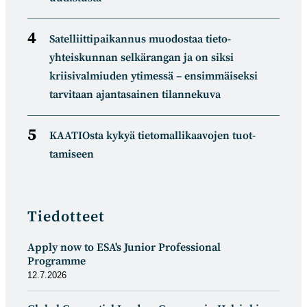
Satelliitti­paikannus muodostaa tieto­
yhteiskunnan selkä­rangan ja on siksi
kriisivalmiuden ytimessä – ensimmäiseksi
tarvitaan ajantasainen tilannekuva
KAATIOsta kykyä tietomal­likaa­vojen tuot­
tamiseen
Tiedotteet
Apply now to ESA's Junior Professional
Programme
12.7.2026