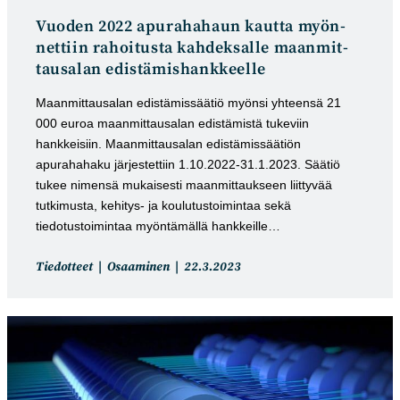
Vuoden 2022 apura­haha­un kaut­ta myön­
net­tiin rahoitusta kah­dek­salle maan­mit­
tausalan edis­tämis­hank­keel­le
Maanmittausalan edistämissäätiö myönsi yhteensä 21
000 euroa maanmittausalan edistämistä tukeviin
hankkeisiin. Maanmittausalan edistämissäätiön
apurahahaku järjestettiin 1.10.2022-31.1.2023. Säätiö
tukee nimensä mukaisesti maanmittaukseen liittyvää
tutkimusta, kehitys- ja koulutustoimintaa sekä
tiedotustoimintaa myöntämällä hankkeille…
Artikkelin
Artikkeli
Tiedotteet
Osaaminen
22.3.2023
kategoria:
julkaistu: