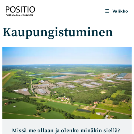
Siirry
suoraan
Valikko
sisältöön
Kaupungistuminen
Missä me ollaan ja olenko minäkin siellä?