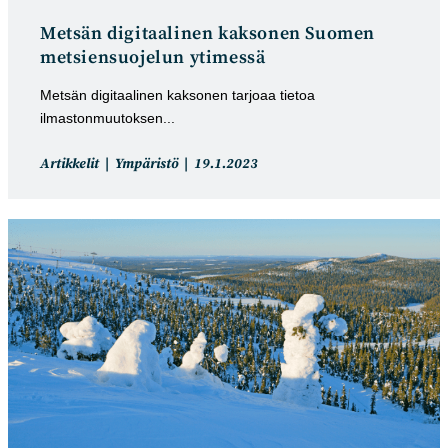
Metsän digitaalinen kaksonen Suomen
metsiensuojelun ytimessä
Metsän digitaalinen kaksonen tarjoaa tietoa
ilmastonmuutoksen...
Artikkelin
Artikkeli
Artikkelit
Ympäristö
19.1.2023
kategoria:
julkaistu: