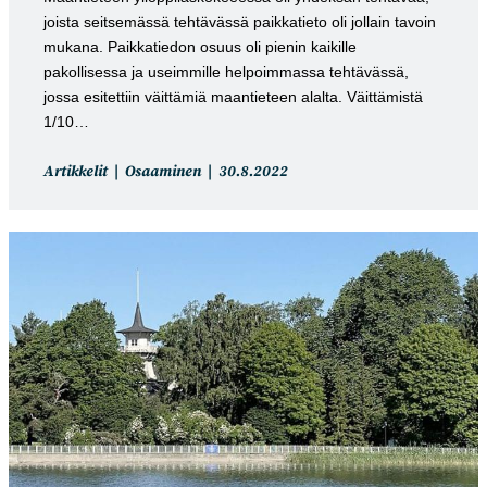
joista seitsemässä tehtävässä paikkatieto oli jollain tavoin
mukana. Paikkatiedon osuus oli pienin kaikille
pakollisessa ja useimmille helpoimmassa tehtävässä,
jossa esitettiin väittämiä maantieteen alalta. Väittämistä
1/10…
Artikkelin
Artikkeli
Artikkelit
Osaaminen
30.8.2022
kategoria:
julkaistu: