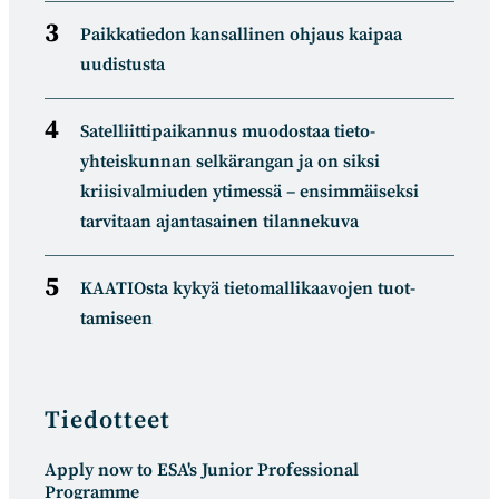
Paikkatiedon kansallinen ohjaus kaipaa
uudistusta
Satelliitti­paikannus muodostaa tieto­
yhteiskunnan selkä­rangan ja on siksi
kriisivalmiuden ytimessä – ensimmäiseksi
tarvitaan ajantasainen tilannekuva
KAATIOsta kykyä tietomal­likaa­vojen tuot­
tamiseen
Tiedotteet
Apply now to ESA's Junior Professional
Programme