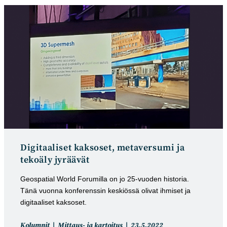
Digitaaliset kaksoset, metaversumi ja
tekoäly jyräävät
Geospatial World Forumilla on jo 25-vuoden historia.
Tänä vuonna konferenssin keskiössä olivat ihmiset ja
digitaaliset kaksoset.
Artikkelin
Artikkeli
Kolumnit
Mittaus- ja kartoitus
23.5.2022