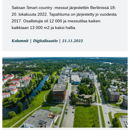
Saksan Smart country -messut järjestettiin Berliinissä 18-
20. lokakuuta 2022. Tapahtuma on järjestetty jo vuodesta
2017. Osallistujia oli 12 000 ja messutilaa kaiken
kaikkiaan 13 000 m2 ja kaksi hallia.
Artikkelin
Artikkeli
Kolumnit
Digitalisaatio
21.11.2022
kategoria:
julkaistu: