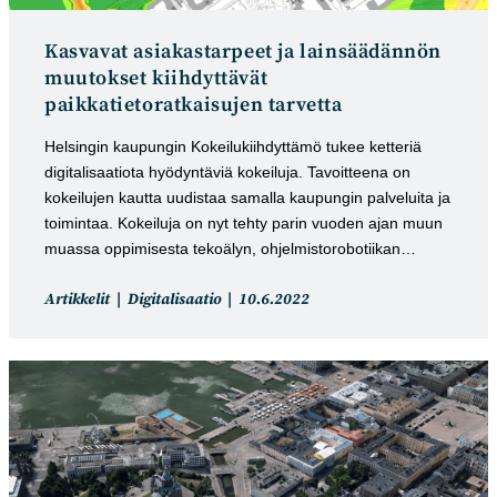
Kasvavat asiakastarpeet ja lainsäädännön
muutokset kiihdyttävät
paikkatietoratkaisujen tarvetta
Helsingin kaupungin Kokeilukiihdyttämö tukee ketteriä
digitalisaatiota hyödyntäviä kokeiluja. Tavoitteena on
kokeilujen kautta uudistaa samalla kaupungin palveluita ja
toimintaa. Kokeiluja on nyt tehty parin vuoden ajan muun
muassa oppimisesta tekoälyn, ohjelmistorobotiikan…
Artikkelin
Artikkeli
Artikkelit
Digitalisaatio
10.6.2022
kategoria:
julkaistu: