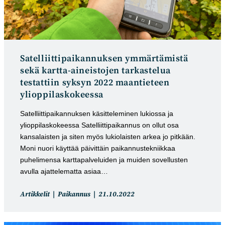
Satelliittipaikannuksen ymmärtämistä
sekä kartta-aineistojen tarkastelua
testattiin syksyn 2022 maantieteen
ylioppilaskokeessa
Satelliittipaikannuksen käsitteleminen lukiossa ja
ylioppilaskokeessa Satelliittipaikannus on ollut osa
kansalaisten ja siten myös lukiolaisten arkea jo pitkään.
Moni nuori käyttää päivittäin paikannustekniikkaa
puhelimensa karttapalveluiden ja muiden sovellusten
avulla ajattelematta asiaa…
Artikkelin
Artikkeli
Artikkelit
Paikannus
21.10.2022
kategoria:
julkaistu: