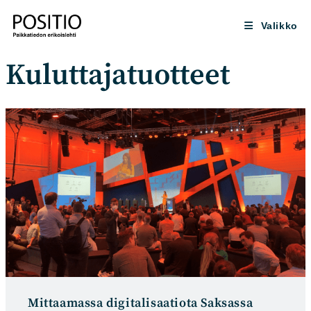
Siirry
suoraan
Valikko
sisältöön
Kuluttajatuotteet
Mittaamassa digitalisaatiota Saksassa