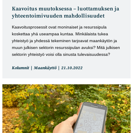
Kaavoitus muutoksessa – luottamuksen ja
yhteentoimivuuden mahdollisuudet
Kaavoitusprosessit ovat moninaiset ja resurssipula
koskettaa yhä useampaa kuntaa. Minkälaista tukea
yhteistyö ja yhdessä tekeminen tarjoavat maankäytön ja
muun julkisen sektorin resurssipulan avuksi? Mitä julkisen
sektorin yhteistyö voisi olla sinusta tulevaisuudessa?
Artikkelin
Artikkeli
Kolumnit
Maankäyttö
21.10.2022
kategoria:
julkaistu: