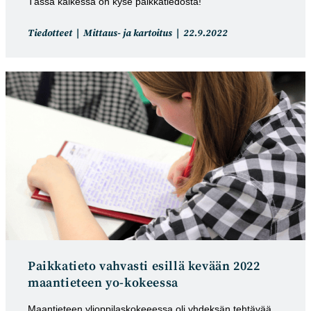
Tässä kaikessa on kyse paikkatiedosta!
Artikkelin
Artikkeli
Tiedotteet
Mittaus- ja kartoitus
22.9.2022
kategoria:
julkaistu:
Paikkatieto vahvasti esillä kevään 2022
maantieteen yo-kokeessa
Maantieteen ylioppilaskokeeessa oli yhdeksän tehtävää,