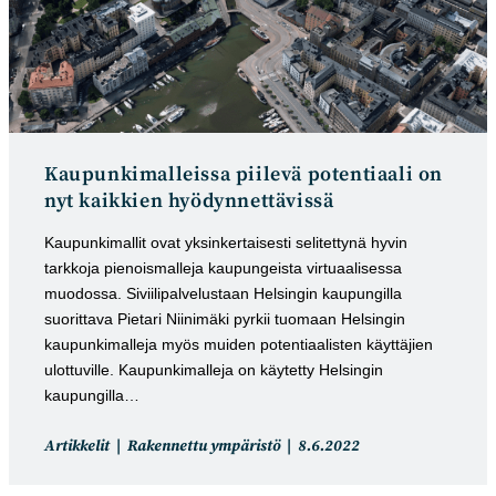
Kaupunkimalleissa piilevä potentiaali on
nyt kaikkien hyödynnettävissä
Kaupunkimallit ovat yksinkertaisesti selitettynä hyvin
tarkkoja pienoismalleja kaupungeista virtuaalisessa
muodossa. Siviilipalvelustaan Helsingin kaupungilla
suorittava Pietari Niinimäki pyrkii tuomaan Helsingin
kaupunkimalleja myös muiden potentiaalisten käyttäjien
ulottuville. Kaupunkimalleja on käytetty Helsingin
kaupungilla…
Artikkelin
Artikkeli
Artikkelit
Rakennettu ympäristö
8.6.2022
kategoria:
julkaistu: