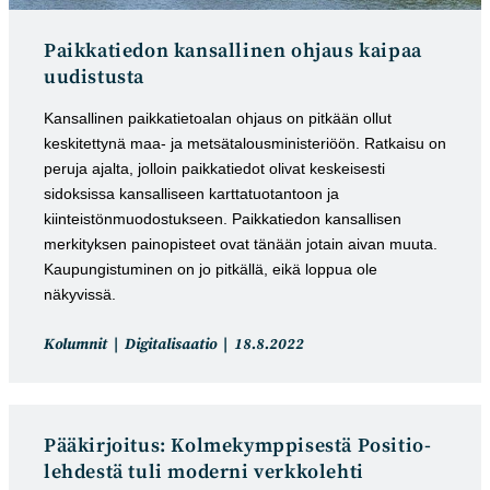
Paikkatiedon kansallinen ohjaus kaipaa
uudistusta
Kansallinen paikkatietoalan ohjaus on pitkään ollut
keskitettynä maa- ja metsätalousministeriöön. Ratkaisu on
peruja ajalta, jolloin paikkatiedot olivat keskeisesti
sidoksissa kansalliseen karttatuotantoon ja
kiinteistönmuodostukseen. Paikkatiedon kansallisen
merkityksen painopisteet ovat tänään jotain aivan muuta.
Kaupungistuminen on jo pitkällä, eikä loppua ole
näkyvissä.
Artikkelin
Artikkeli
Kolumnit
Digitalisaatio
18.8.2022
kategoria:
julkaistu:
Pääkirjoitus: Kolmekymppisestä Positio-
lehdestä tuli moderni verkkolehti