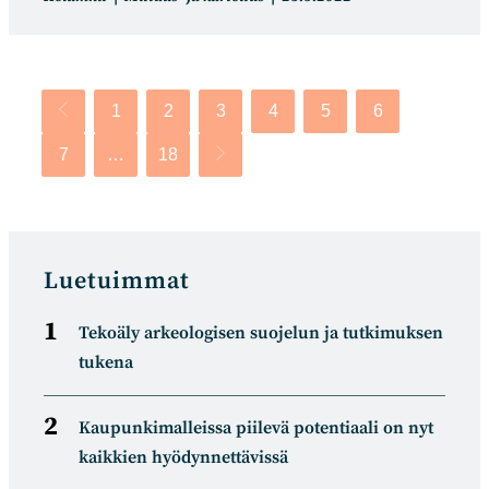
kategoria:
julkaistu:
1
2
3
4
5
6
Siirry edelliselle sivulle
7
…
18
Siirry seuraavalle sivulle
Luetuimmat
Tekoäly arkeologisen suojelun ja tutkimuksen
tukena
Kaupunkimalleissa piilevä potentiaali on nyt
kaikkien hyödynnettävissä