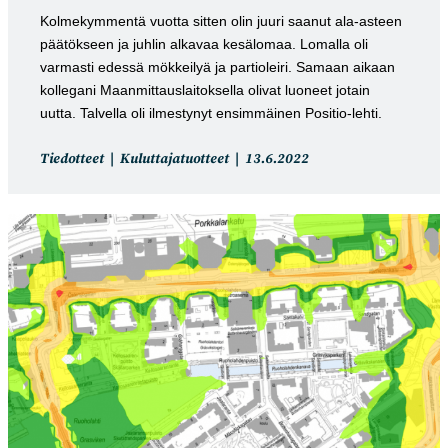
Kolmekymmentä vuotta sitten olin juuri saanut ala-asteen
päätökseen ja juhlin alkavaa kesälomaa. Lomalla oli
varmasti edessä mökkeilyä ja partioleiri. Samaan aikaan
kollegani Maanmittauslaitoksella olivat luoneet jotain
uutta. Talvella oli ilmestynyt ensimmäinen Positio-lehti.
Artikkelin
Artikkeli
Tiedotteet
Kuluttajatuotteet
13.6.2022
kategoria:
julkaistu: