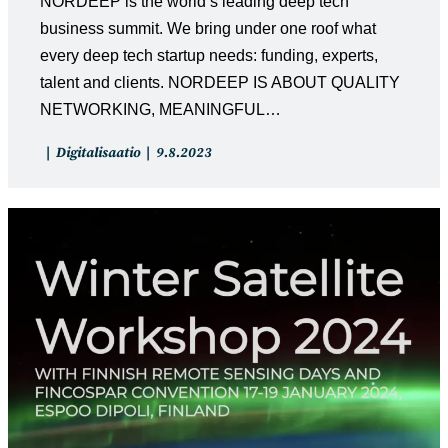
NORDEEP is the world’s leading deep tech
business summit. We bring under one roof what
every deep tech startup needs: funding, experts,
talent and clients. NORDEEP IS ABOUT QUALITY
NETWORKING, MEANINGFUL…
Artikkelin
Artikkeli
Digitalisaatio
9.8.2023
kategoria:
julkaistu: