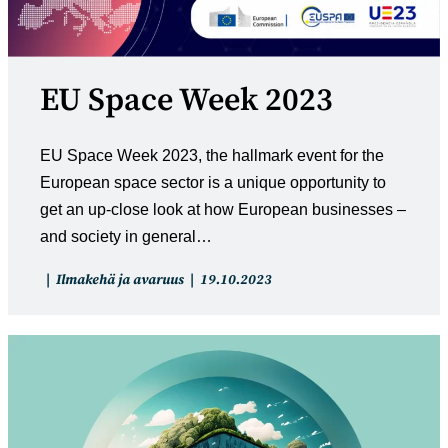
EU Space Week 2023
EU Space Week 2023, the hallmark event for the
European space sector is a unique opportunity to
get an up-close look at how European businesses –
and society in general…
Artikkelin
Artikkeli
Ilmakehä ja avaruus
19.10.2023
kategoria:
julkaistu: