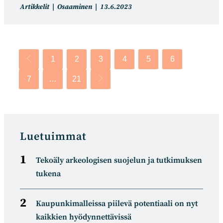
Artikkelin
Artikkeli
Artikkelit
Osaaminen
13.6.2023
kategoria:
julkaistu:
1
2
3
4
5
6
Siirry edelliselle sivulle
7
…
21
Siirry seuraavalle sivulle
Luetuimmat
Tekoäly arkeologisen suojelun ja tutkimuksen
tukena
Kaupunkimalleissa piilevä potentiaali on nyt
kaikkien hyödynnettävissä