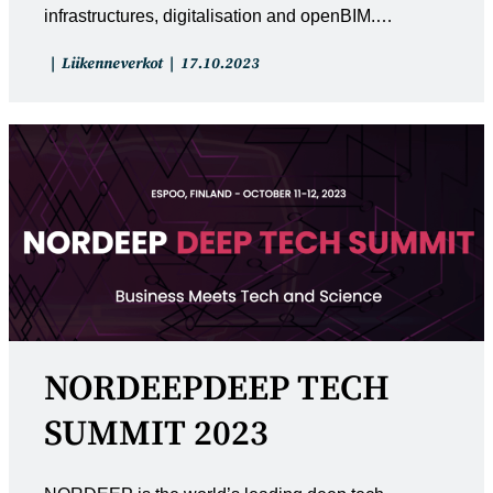
infrastructures, digitalisation and openBIM.…
Artikkelin
Artikkeli
Liikenneverkot
17.10.2023
kategoria:
julkaistu:
NORDEEPDEEP TECH
SUMMIT 2023