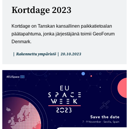
Kortdage 2023
Kortdage on Tanskan kansallinen paikkatietoalan
päätapahtuma, jonka järjestäjänä toimii GeoForum
Denmark.
Artikkelin
Artikkeli
Rakennettu ympäristö
20.10.2023
kategoria:
julkaistu: