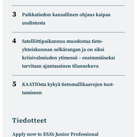
Paikkatiedon kansallinen ohjaus kaipaa
uudistusta
Satelliitti­paikannus muodostaa tieto­
yhteiskunnan selkä­rangan ja on siksi
kriisivalmiuden ytimessä – ensimmäiseksi
tarvitaan ajantasainen tilannekuva
KAATIOsta kykyä tietomal­likaa­vojen tuot­
tamiseen
Tiedotteet
Apply now to ESA's Junior Professional