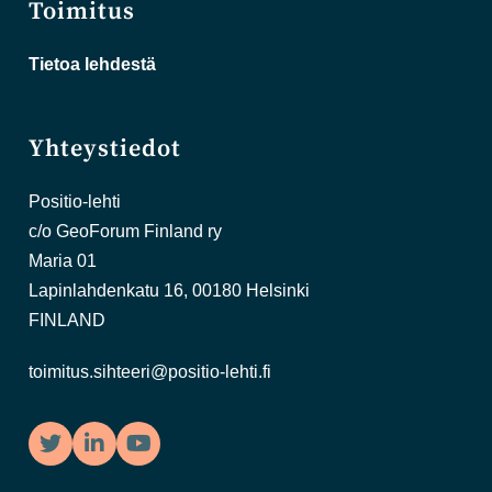
Toimitus
Tietoa lehdestä
Yhteystiedot
Positio-lehti
c/o GeoForum Finland ry
Maria 01
Lapinlahdenkatu 16, 00180 Helsinki
FINLAND
toimitus.sihteeri@positio-lehti.fi
Twitter
LinkedIn
YouTube