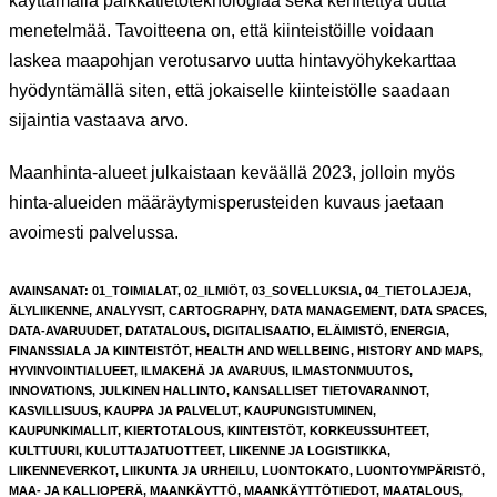
käyttämällä paikkatietoteknologiaa sekä kehitettyä uutta
menetelmää. Tavoitteena on, että kiinteistöille voidaan
laskea maapohjan verotusarvo uutta hintavyöhykekarttaa
hyödyntämällä siten, että jokaiselle kiinteistölle saadaan
sijaintia vastaava arvo.
Maanhinta-alueet julkaistaan keväällä 2023, jolloin myös
hinta-alueiden määräytymisperusteiden kuvaus jaetaan
avoimesti palvelussa.
AVAINSANAT
:
01_TOIMIALAT
,
02_ILMIÖT
,
03_SOVELLUKSIA
,
04_TIETOLAJEJA
,
ÄLYLIIKENNE
,
ANALYYSIT
,
CARTOGRAPHY
,
DATA MANAGEMENT
,
DATA SPACES
,
DATA-AVARUUDET
,
DATATALOUS
,
DIGITALISAATIO
,
ELÄIMISTÖ
,
ENERGIA
,
FINANSSIALA JA KIINTEISTÖT
,
HEALTH AND WELLBEING
,
HISTORY AND MAPS
,
HYVINVOINTIALUEET
,
ILMAKEHÄ JA AVARUUS
,
ILMASTONMUUTOS
,
INNOVATIONS
,
JULKINEN HALLINTO
,
KANSALLISET TIETOVARANNOT
,
KASVILLISUUS
,
KAUPPA JA PALVELUT
,
KAUPUNGISTUMINEN
,
KAUPUNKIMALLIT
,
KIERTOTALOUS
,
KIINTEISTÖT
,
KORKEUSSUHTEET
,
KULTTUURI
,
KULUTTAJATUOTTEET
,
LIIKENNE JA LOGISTIIKKA
,
LIIKENNEVERKOT
,
LIIKUNTA JA URHEILU
,
LUONTOKATO
,
LUONTOYMPÄRISTÖ
,
MAA- JA KALLIOPERÄ
,
MAANKÄYTTÖ
,
MAANKÄYTTÖTIEDOT
,
MAATALOUS
,