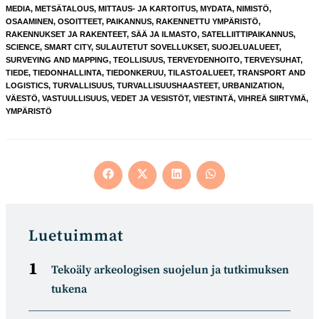
MEDIA
,
METSÄTALOUS
,
MITTAUS- JA KARTOITUS
,
MYDATA
,
NIMISTÖ
,
OSAAMINEN
,
OSOITTEET
,
PAIKANNUS
,
RAKENNETTU YMPÄRISTÖ
,
RAKENNUKSET JA RAKENTEET
,
SÄÄ JA ILMASTO
,
SATELLIITTIPAIKANNUS
,
SCIENCE
,
SMART CITY
,
SULAUTETUT SOVELLUKSET
,
SUOJELUALUEET
,
SURVEYING AND MAPPING
,
TEOLLISUUS
,
TERVEYDENHOITO
,
TERVEYSUHAT
,
TIEDE
,
TIEDONHALLINTA
,
TIEDONKERUU
,
TILASTOALUEET
,
TRANSPORT AND
LOGISTICS
,
TURVALLISUUS
,
TURVALLISUUSHAASTEET
,
URBANIZATION
,
VÄESTÖ
,
VASTUULLISUUS
,
VEDET JA VESISTÖT
,
VIESTINTÄ
,
VIHREÄ SIIRTYMÄ
,
YMPÄRISTÖ
Opens
Opens
Opens
Opens
in
in
in
in
a
a
a
a
new
new
new
new
window
window
window
window
Luetuimmat
Tekoäly arkeologisen suojelun ja tutkimuksen
tukena