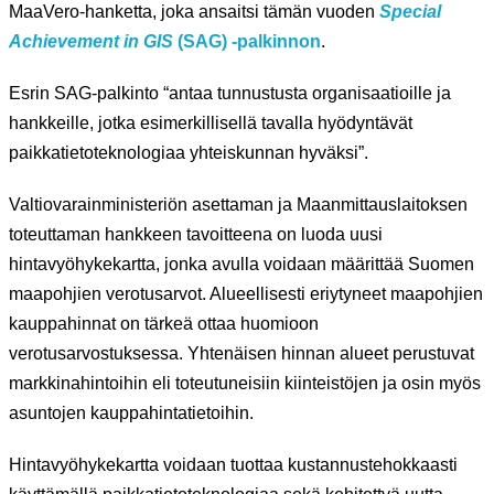
MaaVero-hanketta, joka ansaitsi tämän vuoden
Special
Achievement in GIS
(SAG)
-palkinnon
.
Esrin SAG-palkinto “antaa tunnustusta organisaatioille ja
hankkeille, jotka esimerkillisellä tavalla hyödyntävät
paikkatietoteknologiaa yhteiskunnan hyväksi”.
Valtiovarainministeriön asettaman ja Maanmittauslaitoksen
toteuttaman hankkeen tavoitteena on luoda uusi
hintavyöhykekartta, jonka avulla voidaan määrittää Suomen
maapohjien verotusarvot. Alueellisesti eriytyneet maapohjien
kauppahinnat on tärkeä ottaa huomioon
verotusarvostuksessa. Yhtenäisen hinnan alueet perustuvat
markkinahintoihin eli toteutuneisiin kiinteistöjen ja osin myös
asuntojen kauppahintatietoihin.
Hintavyöhykekartta voidaan tuottaa kustannustehokkaasti