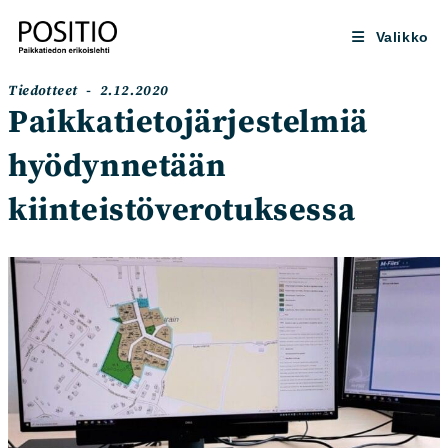
Siirry
suoraan
Valikko
sisältöön
Artikkelin
Artikkeli
Tiedotteet
2.12.2020
kategoria:
julkaistu:
Paikkatietojärjestelmiä
hyödynnetään
kiinteistöverotuksessa