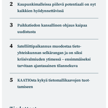
Kaupunkimalleissa piilevä potentiaali on nyt
kaikkien hyödynnettävissä
Paikkatiedon kansallinen ohjaus kaipaa
uudistusta
Satelliitti­paikannus muodostaa tieto­
yhteiskunnan selkä­rangan ja on siksi
kriisivalmiuden ytimessä – ensimmäiseksi
tarvitaan ajantasainen tilannekuva
KAATIOsta kykyä tietomal­likaa­vojen tuot­
tamiseen