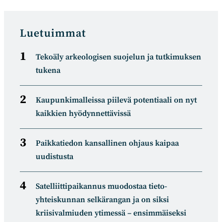
Luetuimmat
Tekoäly arkeologisen suojelun ja tutkimuksen
tukena
Kaupunkimalleissa piilevä potentiaali on nyt
kaikkien hyödynnettävissä
Paikkatiedon kansallinen ohjaus kaipaa
uudistusta
Satelliitti­paikannus muodostaa tieto­
yhteiskunnan selkä­rangan ja on siksi
kriisivalmiuden ytimessä – ensimmäiseksi