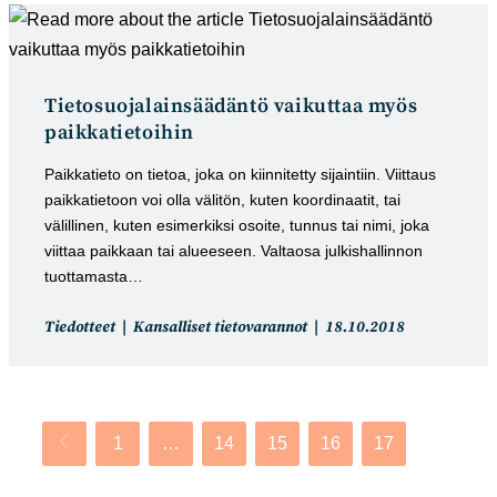
Tietosuojalainsäädäntö vaikuttaa myös
paikkatietoihin
Paikkatieto on tietoa, joka on kiinnitetty sijaintiin. Viittaus
paikkatietoon voi olla välitön, kuten koordinaatit, tai
välillinen, kuten esimerkiksi osoite, tunnus tai nimi, joka
viittaa paikkaan tai alueeseen. Valtaosa julkishallinnon
tuottamasta…
Artikkelin
Artikkeli
Tiedotteet
Kansalliset tietovarannot
18.10.2018
kategoria:
julkaistu:
1
…
14
15
16
17
Siirry edelliselle sivulle