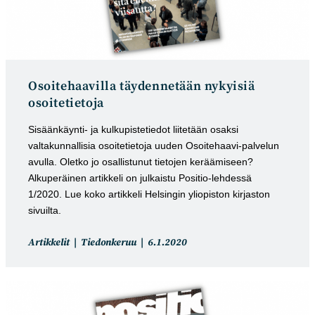
Osoitehaavilla täydennetään nykyisiä
osoitetietoja
Sisäänkäynti- ja kulkupistetiedot liitetään osaksi
valtakunnallisia osoitetietoja uuden Osoitehaavi-palvelun
avulla. Oletko jo osallistunut tietojen keräämiseen?
Alkuperäinen artikkeli on julkaistu Positio-lehdessä
1/2020. Lue koko artikkeli Helsingin yliopiston kirjaston
sivuilta.
Artikkelin
Artikkeli
Artikkelit
Tiedonkeruu
6.1.2020
kategoria:
julkaistu: