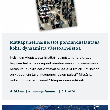
Matkapuhelinaineistot ponnahduslautana
kohti dynaamista väestöaineistoa
Helsingin yliopistossa hiljattain valmistunut pro gradu
tarjoilee tietoa pääkaupunkiseudun väestön dynamiikasta.
Missä kaupunkilaiset viettävät aikaa arki-iltaisin? Millainen
on kaupungin tai eri kaupunginosien pulssi? Missä ja
milloin ihmiset kohtaavat? Alkuperäinen artikkeli…
Artikkelin
Artikkeli
Artikkelit
Kaupungistuminen
6.1.2020
kategoria:
julkaistu: