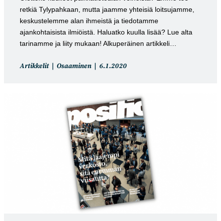
retkiä Tylypahkaan, mutta jaamme yhteisiä loitsujamme,
keskustelemme alan ihmeistä ja tiedotamme
ajankohtaisista ilmiöistä. Haluatko kuulla lisää? Lue alta
tarinamme ja liity mukaan! Alkuperäinen artikkeli…
Artikkelin
Artikkeli
Artikkelit
Osaaminen
6.1.2020
kategoria:
julkaistu: