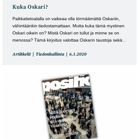
Kuka Oskari?
Paikkatietoalalla on vaikeaa olla törmäämättä Oskariin,
vähintäänkin tiedostamattaan. Mutta kuka tämä mystinen
Oskari oikein on? Mistä Oskari on tullut ja minne se on
menossa? Tämä kirjoitus valottaa Oskarin taustoja sekä…
Artikkelin
Artikkeli
Artikkelit
Tiedonhallinta
6.1.2020
kategoria:
julkaistu: