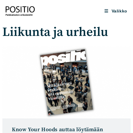
Siirry
suoraan
Valikko
sisältöön
Liikunta ja urheilu
Know Your Hoods auttaa löytämään