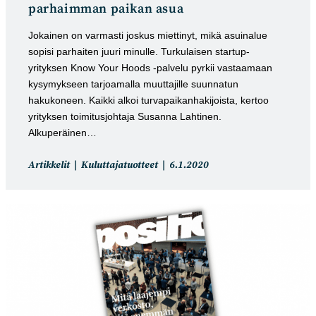
parhaimman paikan asua
Jokainen on varmasti joskus miettinyt, mikä asuinalue
sopisi parhaiten juuri minulle. Turkulaisen startup-
yrityksen Know Your Hoods -palvelu pyrkii vastaamaan
kysymykseen tarjoamalla muuttajille suunnatun
hakukoneen. Kaikki alkoi turvapaikanhakijoista, kertoo
yrityksen toimitusjohtaja Susanna Lahtinen.
Alkuperäinen…
Artikkelin
Artikkeli
Artikkelit
Kuluttajatuotteet
6.1.2020
kategoria:
julkaistu: