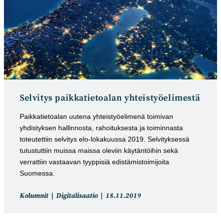
Selvitys paikkatietoalan yhteistyöelimestä
Paikkatietoalan uutena yhteistyöelimenä toimivan
yhdistyksen hallinnosta, rahoituksesta ja toiminnasta
toteutettiin selvitys elo-lokakuussa 2019. Selvityksessä
tutustuttiin muissa maissa oleviin käytäntöihin sekä
verrattiin vastaavan tyyppisiä edistämistoimijoita
Suomessa.
Artikkelin
Artikkeli
Kolumnit
Digitalisaatio
18.11.2019
kategoria:
julkaistu: