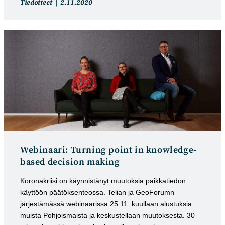
Artikkelin
Artikkeli
Tiedotteet
2.11.2020
kategoria:
julkaistu:
Webinaari: Turning point in knowledge-
based decision making
Koronakriisi on käynnistänyt muutoksia paikkatiedon
käyttöön päätöksenteossa. Telian ja GeoForumn
järjestämässä webinaarissa 25.11. kuullaan alustuksia
muista Pohjoismaista ja keskustellaan muutoksesta. 30