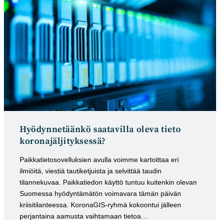
Hyödynnetäänkö saatavilla oleva tieto
koronajäljityksessä?
Paikkatietosovelluksien avulla voimme kartoittaa eri
ilmiöitä, viestiä tautiketjuista ja selvittää taudin
tilannekuvaa. Paikkatiedon käyttö tuntuu kuitenkin olevan
Suomessa hyödyntämätön voimavara tämän päivän
kriisitilanteessa. KoronaGIS-ryhmä kokoontui jälleen
perjantaina aamusta vaihtamaan tietoa…