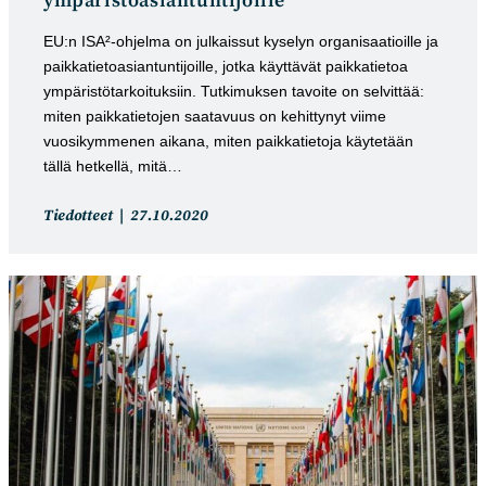
ympäristöasiantuntijoille
EU:n ISA²-ohjelma on julkaissut kyselyn organisaatioille ja
paikkatietoasiantuntijoille, jotka käyttävät paikkatietoa
ympäristötarkoituksiin. Tutkimuksen tavoite on selvittää:
miten paikkatietojen saatavuus on kehittynyt viime
vuosikymmenen aikana, miten paikkatietoja käytetään
tällä hetkellä, mitä…
Artikkelin
Artikkeli
Tiedotteet
27.10.2020
kategoria:
julkaistu: