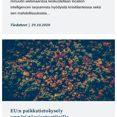
minuutin webinaarissa keskustellaan location
intelligencen tarjoamista hyödyistä kriisitilanteissa sekä
sen mahdollisuuksista…
Artikkelin
Artikkeli
Tiedotteet
29.10.2020
kategoria:
julkaistu:
EU:n paikkatietokysely