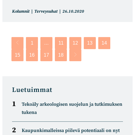
Artikkelin
Artikkeli
Kolumnit
Terveysuhat
26.10.2020
kategoria:
julkaistu:
1
…
11
12
13
14
Siirry edelliselle sivulle
15
16
17
18
Siirry seuraavalle sivulle
Luetuimmat
Tekoäly arkeologisen suojelun ja tutkimuksen
tukena
Kaupunkimalleissa piilevä potentiaali on nyt