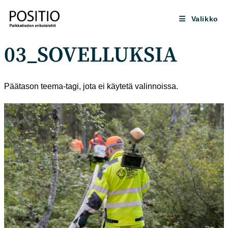
Siirry
suoraan
Valikko
sisältöön
03_SOVELLUKSIA
Päätason teema-tagi, jota ei käytetä valinnoissa.