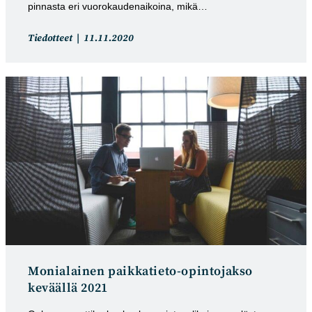
pinnasta eri vuorokaudenaikoina, mikä…
Artikkelin
Artikkeli
Tiedotteet
11.11.2020
kategoria:
julkaistu:
Monialainen paikkatieto-opintojakso
keväällä 2021