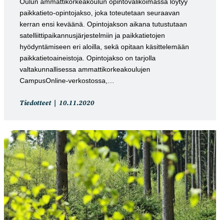
Oulun ammattikorkeakoulun opintovalikoimassa löytyy
paikkatieto-opintojakso, joka toteutetaan seuraavan
kerran ensi keväänä. Opintojakson aikana tutustutaan
satelliittipaikannusjärjestelmiin ja paikkatietojen
hyödyntämiseen eri aloilla, sekä opitaan käsittelemään
paikkatietoaineistoja. Opintojakso on tarjolla
valtakunnallisessa ammattikorkeakoulujen
CampusOnline-verkostossa,…
Artikkelin
Artikkeli
Tiedotteet
10.11.2020
kategoria:
julkaistu: