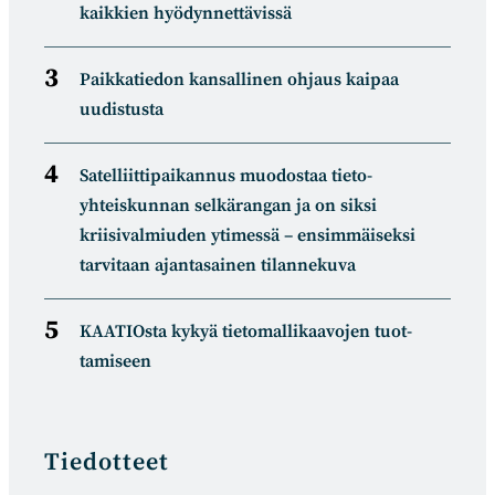
kaikkien hyödynnettävissä
Paikkatiedon kansallinen ohjaus kaipaa
uudistusta
Satelliitti­paikannus muodostaa tieto­
yhteiskunnan selkä­rangan ja on siksi
kriisivalmiuden ytimessä – ensimmäiseksi
tarvitaan ajantasainen tilannekuva
KAATIOsta kykyä tietomal­likaa­vojen tuot­
tamiseen
Tiedotteet