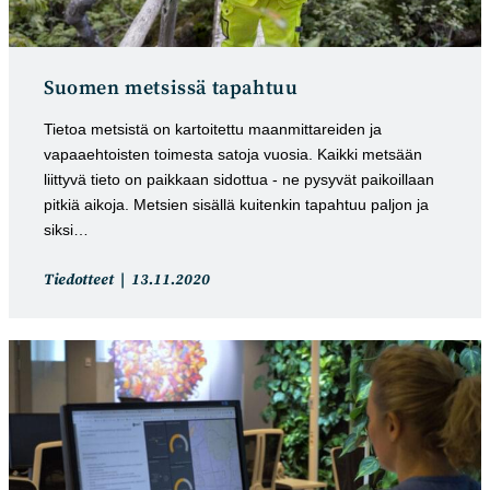
Suomen metsissä tapahtuu
Tietoa metsistä on kartoitettu maanmittareiden ja
vapaaehtoisten toimesta satoja vuosia. Kaikki metsään
liittyvä tieto on paikkaan sidottua - ne pysyvät paikoillaan
pitkiä aikoja. Metsien sisällä kuitenkin tapahtuu paljon ja
siksi…
Artikkelin
Artikkeli
Tiedotteet
13.11.2020
kategoria:
julkaistu: