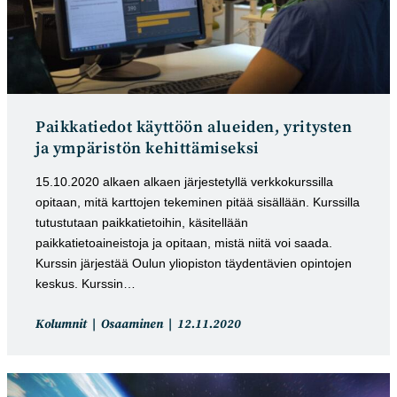
Paikkatiedot käyttöön alueiden, yritysten
ja ympäristön kehittämiseksi
15.10.2020 alkaen alkaen järjestetyllä verkkokurssilla
opitaan, mitä karttojen tekeminen pitää sisällään. Kurssilla
tutustutaan paikkatietoihin, käsitellään
paikkatietoaineistoja ja opitaan, mistä niitä voi saada.
Kurssin järjestää Oulun yliopiston täydentävien opintojen
keskus. Kurssin…
Artikkelin
Artikkeli
Kolumnit
Osaaminen
12.11.2020
kategoria:
julkaistu: