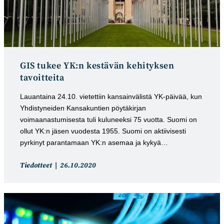
GIS tukee YK:n kestävän kehityksen
tavoitteita
Lauantaina 24.10. vietettiin kansainvälistä YK-päivää, kun
Yhdistyneiden Kansakuntien pöytäkirjan
voimaanastumisesta tuli kuluneeksi 75 vuotta. Suomi on
ollut YK:n jäsen vuodesta 1955. Suomi on aktiivisesti
pyrkinyt parantamaan YK:n asemaa ja kykyä…
Artikkelin
Artikkeli
Tiedotteet
26.10.2020
kategoria:
julkaistu: