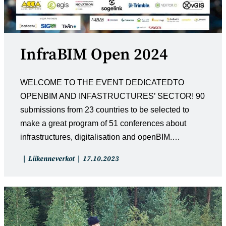
InfraBIM Open 2024
WELCOME TO THE EVENT DEDICATEDTO
OPENBIM AND INFASTRUCTURES’ SECTOR! 90
submissions from 23 countries to be selected to
make a great program of 51 conferences about
infrastructures, digitalisation and openBIM.…
Artikkelin
Artikkeli
Liikenneverkot
17.10.2023
kategoria:
julkaistu: