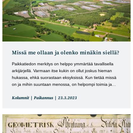
Missä me ollaan ja olenko minäkin siellä?
Paikkatiedon merkitys on helppo ymmärtää tavallisella
arkijärjellä. Varmaan itse kukin on ollut joskus hieman
hukassa, ehkä suorastaan eksyksissä. Kun tietää missä
on ja mihin suuntaan menossa, on helpompi toimia ja…
Artikkelin
Artikkeli
Kolumnit
Paikannus
23.3.2023
kategoria:
julkaistu: