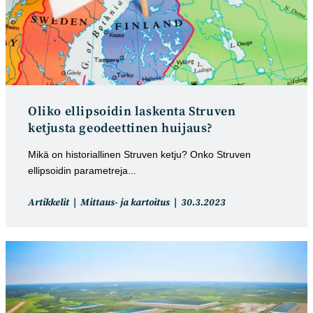
Oliko ellipsoidin laskenta Struven
ketjusta geodeettinen huijaus?
Mikä on historiallinen Struven ketju? Onko Struven
ellipsoidin parametreja...
Artikkelin
Artikkeli
Artikkelit
Mittaus- ja kartoitus
30.3.2023
kategoria:
julkaistu: