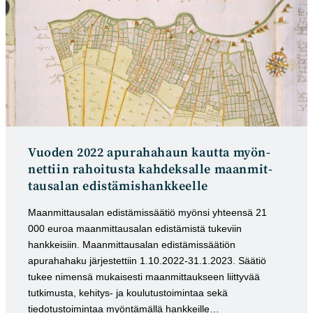
Vuoden 2022 apura­haha­un kaut­ta myön­
net­tiin rahoitusta kah­dek­salle maan­mit­
tausalan edis­tämis­hank­keel­le
Maanmittausalan edistämissäätiö myönsi yhteensä 21
000 euroa maanmittausalan edistämistä tukeviin
hankkeisiin. Maanmittausalan edistämissäätiön
apurahahaku järjestettiin 1.10.2022-31.1.2023. Säätiö
tukee nimensä mukaisesti maanmittaukseen liittyvää
tutkimusta, kehitys- ja koulutustoimintaa sekä
tiedotustoimintaa myöntämällä hankkeille…