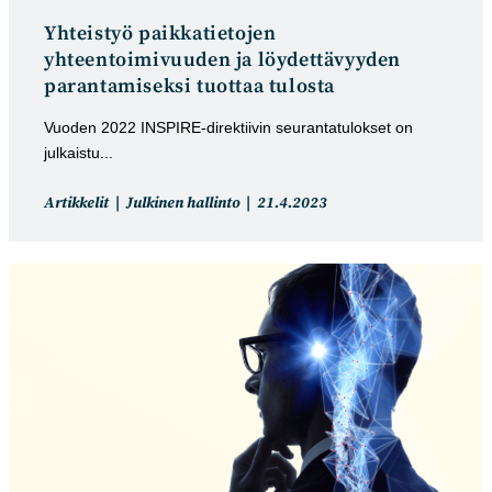
Yhteistyö paikkatietojen
yhteentoimivuuden ja löydettävyyden
parantamiseksi tuottaa tulosta
Vuoden 2022 INSPIRE-direktiivin seurantatulokset on
julkaistu...
Artikkelin
Artikkeli
Artikkelit
Julkinen hallinto
21.4.2023
kategoria:
julkaistu: