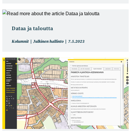
Dataa ja taloutta
Artikkelin
Artikkeli
Kolumnit
Julkinen hallinto
7.5.2023
kategoria:
julkaistu: