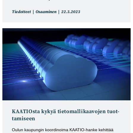
Artikkelin
Artikkeli
Tiedotteet
Osaaminen
22.3.2023
kategoria:
julkaistu:
KAATIOsta kykyä tietomal­likaa­vojen tuot­
tamiseen
Oulun kaupungin koordinoima KAATIO-hanke kehittää