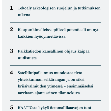
Tekoäly arkeologisen suojelun ja tutkimuksen
tukena
Kaupunkimalleissa piilevä potentiaali on nyt
kaikkien hyödynnettävissä
Paikkatiedon kansallinen ohjaus kaipaa
uudistusta
Satelliitti­paikannus muodostaa tieto­
yhteiskunnan selkä­rangan ja on siksi
kriisivalmiuden ytimessä – ensimmäiseksi
tarvitaan ajantasainen tilannekuva
KAATIOsta kykyä tietomal­likaa­vojen tuot­