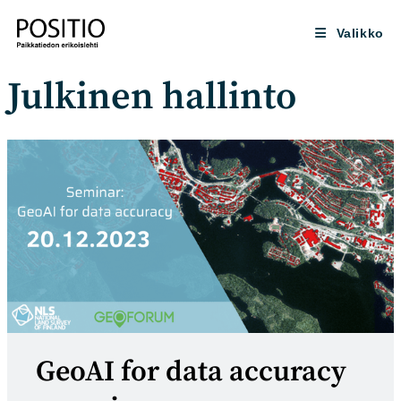
Siirry
suoraan
Valikko
sisältöön
Julkinen hallinto
GeoAI for data accuracy