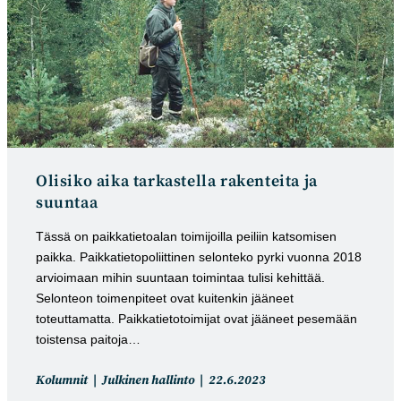
Olisiko aika tarkastella rakenteita ja
suuntaa
Tässä on paikkatietoalan toimijoilla peiliin katsomisen
paikka. Paikkatietopoliittinen selonteko pyrki vuonna 2018
arvioimaan mihin suuntaan toimintaa tulisi kehittää.
Selonteon toimenpiteet ovat kuitenkin jääneet
toteuttamatta. Paikkatietotoimijat ovat jääneet pesemään
toistensa paitoja…
Artikkelin
Artikkeli
Kolumnit
Julkinen hallinto
22.6.2023
kategoria:
julkaistu: