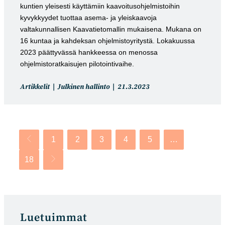
kuntien yleisesti käyttämiin kaavoitusohjelmistoihin
kyvykkyydet tuottaa asema- ja yleiskaavoja
valtakunnallisen Kaavatietomallin mukaisena. Mukana on
16 kuntaa ja kahdeksan ohjelmistoyritystä. Lokakuussa
2023 päättyvässä hankkeessa on menossa
ohjelmistoratkaisujen pilotointivaihe.
Artikkelin
Artikkeli
Artikkelit
Julkinen hallinto
21.3.2023
kategoria:
julkaistu:
1
2
3
4
5
…
Siirry edelliselle sivulle
18
Siirry seuraavalle sivulle
Luetuimmat