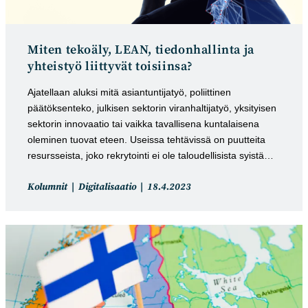
Miten tekoäly, LEAN, tiedonhallinta ja
yhteistyö liittyvät toisiinsa?
Ajatellaan aluksi mitä asiantuntijatyö, poliittinen
päätöksenteko, julkisen sektorin viranhaltijatyö, yksityisen
sektorin innovaatio tai vaikka tavallisena kuntalaisena
oleminen tuovat eteen. Useissa tehtävissä on puutteita
resursseista, joko rekrytointi ei ole taloudellisista syistä…
Artikkelin
Artikkeli
Kolumnit
Digitalisaatio
18.4.2023
kategoria:
julkaistu: