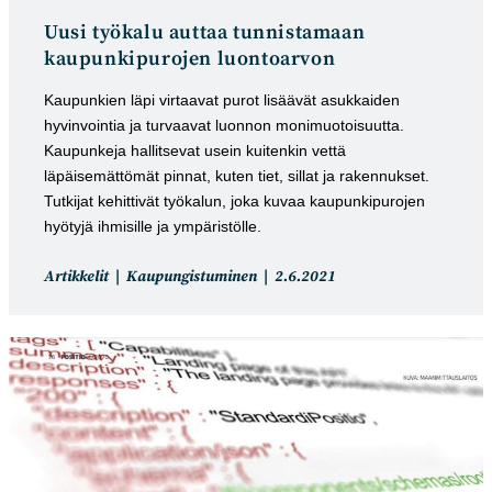
Uusi työkalu auttaa tunnistamaan
kaupunkipurojen luontoarvon
Kaupunkien läpi virtaavat purot lisäävät asukkaiden
hyvinvointia ja turvaavat luonnon monimuotoisuutta.
Kaupunkeja hallitsevat usein kuitenkin vettä
läpäisemättömät pinnat, kuten tiet, sillat ja rakennukset.
Tutkijat kehittivät työkalun, joka kuvaa kaupunkipurojen
hyötyjä ihmisille ja ympäristölle.
Artikkelin
Artikkeli
Artikkelit
Kaupungistuminen
2.6.2021
kategoria:
julkaistu: