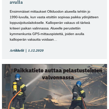
avulla
Ensimmäiset mittaukset Olkiluodon alueella tehtiin jo
1990-luvulla, kun vasta etsittiin sopivaa paikka ydinjätteen
loppusijoituslaitokselle. Kallioperän vakaus oli tärkeä
kriteeri paikan valinnassa. Alueelle perustettiin
kymmenkunta GPS-mittauspistettä, joiden avulla
kallioperän vakautta voidaan…
Artikkelin
Artikkeli
Artikkelit
1.12.2020
kategoria:
julkaistu: