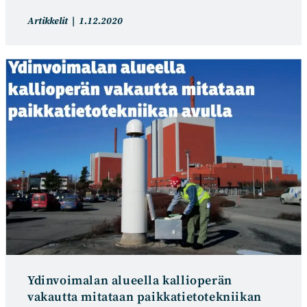
Artikkelin
Artikkeli
Artikkelit
1.12.2020
kategoria:
julkaistu:
Ydinvoimalan alueella kallioperän
vakautta mitataan paikkatietotekniikan