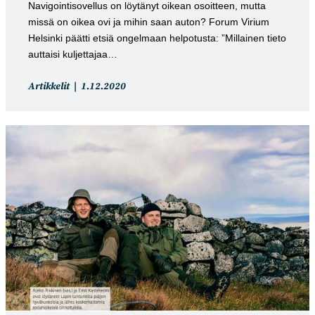
Navigointisovellus on löytänyt oikean osoitteen, mutta
missä on oikea ovi ja mihin saan auton? Forum Virium
Helsinki päätti etsiä ongelmaan helpotusta: ”Millainen tieto
auttaisi kuljettajaa…
Artikkelin
Artikkeli
Artikkelit
1.12.2020
kategoria:
julkaistu: