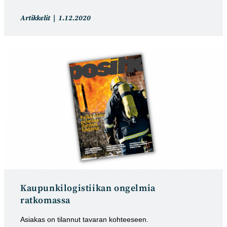
Artikkelin
Artikkeli
Artikkelit
1.12.2020
kategoria:
julkaistu:
Kaupunkilogistiikan ongelmia
ratkomassa
Asiakas on tilannut tavaran kohteeseen.