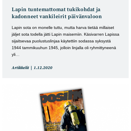
Lapin tuntemattomat tukikohdat ja
kadonneet vankileirit päivänvaloon
Lapin sota on monelle tuttu, mutta harva tietää millaiset
jäljet sota todella jätti Lapin maisemiin. Käsivarren Lapissa
sijaitsevaa puolustuslinjaa käytettiin sodassa syksystä
1944 tammikuuhun 1945, jolloin linjalla oli ryhmittyneenä
yli…
Artikkelin
Artikkeli
Artikkelit
1.12.2020
kategoria:
julkaistu: