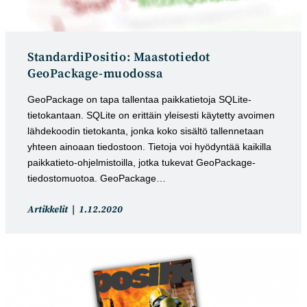
StandardiPositio: Maastotiedot
GeoPackage-muodossa
GeoPackage on tapa tallentaa paikkatietoja SQLite-
tietokantaan. SQLite on erittäin yleisesti käytetty avoimen
lähdekoodin tietokanta, jonka koko sisältö tallennetaan
yhteen ainoaan tiedostoon. Tietoja voi hyödyntää kaikilla
paikkatieto-ohjelmistoilla, jotka tukevat GeoPackage-
tiedostomuotoa. GeoPackage…
Artikkelin
Artikkeli
Artikkelit
1.12.2020
kategoria:
julkaistu: