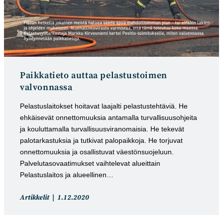
Paikkatieto auttaa pelastustoimen
valvonnassa
Pelastuslaitokset hoitavat laajalti pelastustehtäviä. He
ehkäisevät onnettomuuksia antamalla turvallisuusohjeita
ja kouluttamalla turvallisuusviranomaisia. He tekevät
palotarkastuksia ja tutkivat palopaikkoja. He torjuvat
onnettomuuksia ja osallistuvat väestönsuojeluun.
Palvelutasovaatimukset vaihtelevat alueittain
Pelastuslaitos ja alueellinen…
Artikkelin
Artikkeli
Artikkelit
1.12.2020
kategoria:
julkaistu: