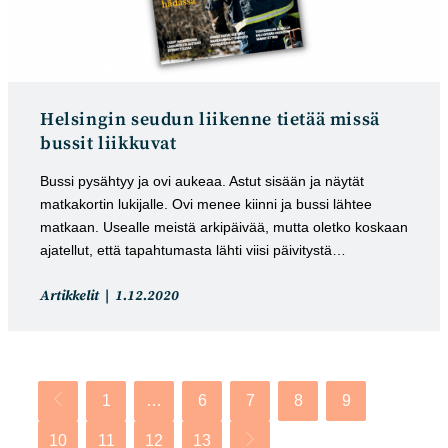
Helsingin seudun liikenne tietää missä
bussit liikkuvat
Bussi pysähtyy ja ovi aukeaa. Astut sisään ja näytät
matkakortin lukijalle. Ovi menee kiinni ja bussi lähtee
matkaan. Usealle meistä arkipäivää, mutta oletko koskaan
ajatellut, että tapahtumasta lähti viisi päivitystä…
Artikkelin
Artikkeli
Artikkelit
1.12.2020
kategoria:
julkaistu:
1
…
6
7
8
9
Siirry edelliselle sivulle
10
11
12
13
Siirry seuraavalle sivulle