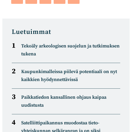
Luetuimmat
Tekoäly arkeologisen suojelun ja tutkimuksen
tukena
Kaupunkimalleissa piilevä potentiaali on nyt
kaikkien hyödynnettävissä
Paikkatiedon kansallinen ohjaus kaipaa
uudistusta
Satelliitti­paikannus muodostaa tieto­
yhteiskunnan selkä­rangan ja on siksi