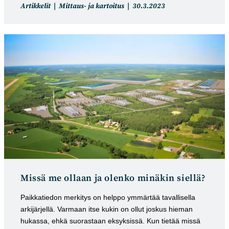
Artikkelin
Artikkeli
Artikkelit
Mittaus- ja kartoitus
30.3.2023
kategoria:
julkaistu:
Missä me ollaan ja olenko minäkin siellä?
Paikkatiedon merkitys on helppo ymmärtää tavallisella
arkijärjellä. Varmaan itse kukin on ollut joskus hieman
hukassa, ehkä suorastaan eksyksissä. Kun tietää missä