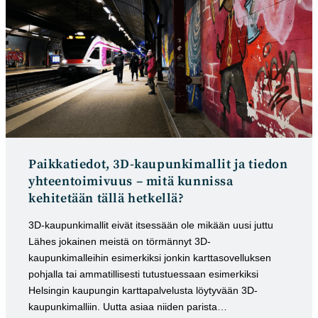
Paikkatiedot, 3D-kaupunki­mal­lit ja tie­don
yh­teentoimi­vuus – mitä kunnissa
kehitetään tällä hetkellä?
3D-kaupunkimallit eivät itsessään ole mikään uusi juttu
Lähes jokainen meistä on törmännyt 3D-
kaupunkimalleihin esimerkiksi jonkin karttasovelluksen
pohjalla tai ammatillisesti tutustuessaan esimerkiksi
Helsingin kaupungin karttapalvelusta löytyvään 3D-
kaupunkimalliin. Uutta asiaa niiden parista…