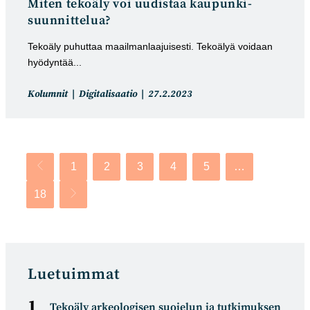
Miten tekoäly voi uudistaa kaupunki­­­
suunnittelua?
Tekoäly puhuttaa maailmanlaajuisesti. Tekoälyä voidaan
hyödyntää...
Artikkelin
Artikkeli
Kolumnit
Digitalisaatio
27.2.2023
kategoria:
julkaistu:
1
2
3
4
5
…
Siirry edelliselle sivulle
18
Siirry seuraavalle sivulle
Luetuimmat
Tekoäly arkeologisen suojelun ja tutkimuksen