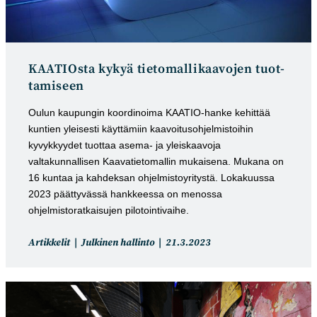
KAATIOsta kykyä tietomal­likaa­vojen tuot­
tamiseen
Oulun kaupungin koordinoima KAATIO-hanke kehittää
kuntien yleisesti käyttämiin kaavoitusohjelmistoihin
kyvykkyydet tuottaa asema- ja yleiskaavoja
valtakunnallisen Kaavatietomallin mukaisena. Mukana on
16 kuntaa ja kahdeksan ohjelmistoyritystä. Lokakuussa
2023 päättyvässä hankkeessa on menossa
ohjelmistoratkaisujen pilotointivaihe.
Artikkelin
Artikkeli
Artikkelit
Julkinen hallinto
21.3.2023
kategoria:
julkaistu: