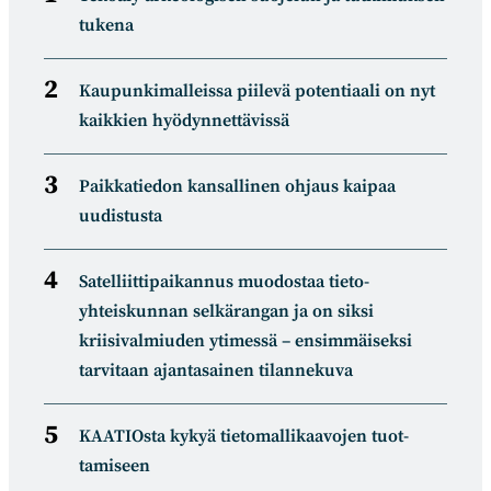
tukena
Kaupunkimalleissa piilevä potentiaali on nyt
kaikkien hyödynnettävissä
Paikkatiedon kansallinen ohjaus kaipaa
uudistusta
Satelliitti­paikannus muodostaa tieto­
yhteiskunnan selkä­rangan ja on siksi
kriisivalmiuden ytimessä – ensimmäiseksi
tarvitaan ajantasainen tilannekuva
KAATIOsta kykyä tietomal­likaa­vojen tuot­
tamiseen