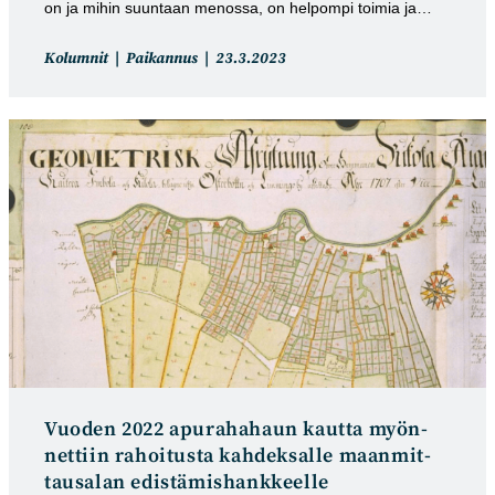
on ja mihin suuntaan menossa, on helpompi toimia ja…
Artikkelin
Artikkeli
Kolumnit
Paikannus
23.3.2023
kategoria:
julkaistu:
Vuoden 2022 apura­haha­un kaut­ta myön­
net­tiin rahoitusta kah­dek­salle maan­mit­
tausalan edis­tämis­hank­keel­le