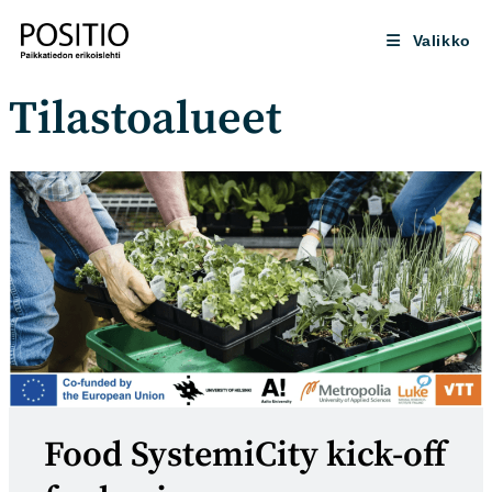
Siirry
suoraan
Valikko
sisältöön
Tilastoalueet
Food SystemiCity kick-off