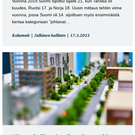
Vuonna 2019 Suomi sijoittui sijalle 21, kun Tanska oli
kuudes, Ruotsi 17. ja Norja 18. Uusin mittaus tehtiin viime
vuonna, jossa Suomi oli 14. sijoittuen myös ensimmäistä
kertaa kategoriaan ”johtavat…
Artikkelin
Artikkeli
Kolumnit
Julkinen hallinto
17.3.2023
kategoria:
julkaistu: