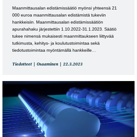
Maanmittausalan edistämissäätiö myönsi yhteensä 21
000 euroa maanmittausalan edistämistä tukeviin
hankkeisiin. Maanmittausalan edistämissäätiön
apurahahaku järjestettiin 1.10.2022-31.1.2023. Säätiö
tukee nimensä mukaisesti maanmittaukseen liittyvää
tutkimusta, kehitys- ja koulutustoimintaa sekä
tiedotustoimintaa myöntämällä hankkeille…
Artikkelin
Artikkeli
Tiedotteet
Osaaminen
22.3.2023
kategoria:
julkaistu: