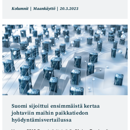
Artikkelin
Artikkeli
Kolumnit
Maankäyttö
20.3.2023
kategoria:
julkaistu:
Suomi sijoittui ensim­mäistä kertaa
johtaviin maihin paik­katiedon
hyödyntämis­vertailussa