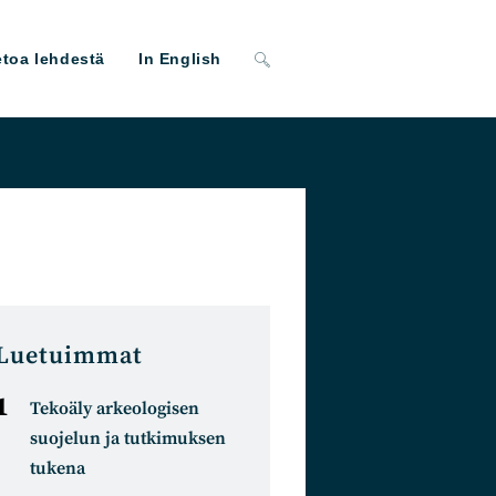
Toggle
etoa lehdestä
In English
website
search
Luetuimmat
Tekoäly arkeologisen
suojelun ja tutkimuksen
tukena