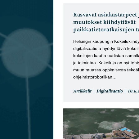
Kasvavat asiakastarpeet
muutokset kiihdyttävät
paikkatietoratkaisujen t
Helsingin kaupungin Kokeilukiihdy
digitalisaatiota hyödyntäviä kokei
kokeilujen kautta uudistaa samall
ja toimintaa. Kokeiluja on nyt teh
muun muassa oppimisesta tekoäl
ohjelmistorobotiikan…
Artikkelin
Artikk
Artikkelit
Digitalisaatio
10.6.
kategoria:
julkai