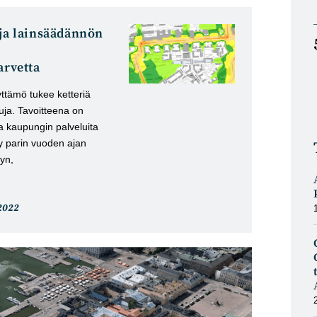
 ja lainsäädännön
arvetta
ttämö tukee ketteriä
luja. Tavoitteena on
a kaupungin palveluita
ty parin vuoden ajan
yn,
eli
2022
stu: