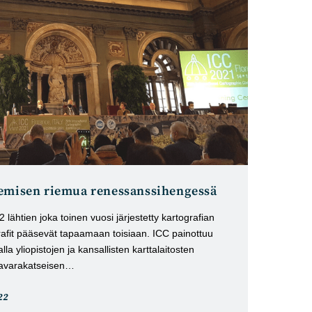
kemisen riemua renessanssihengessä
lähtien joka toinen vuosi järjestetty kartografian
afit pääsevät tapaamaan toisiaan. ICC painottuu
la yliopistojen ja kansallisten karttalaitosten
ää avarakatseisen…
22
: