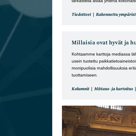
tarkastella asiaa yhtenä kokonai
Artikkelin
Tiedotteet
Rakennettu ympärist
kategoria:
Millaisia ovat hyvät ja h
Kohtaamme karttoja mediassa läh
usein tuotettu paikkatietoaineistoi
monipuolisia mahdollisuuksia erila
tuottamiseen.
Artikkelin
Kolumnit
Mittaus- ja kartoitus
kategoria: