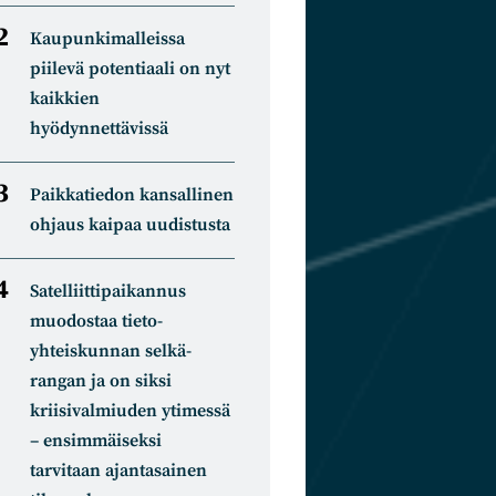
Kaupunkimalleissa
piilevä potentiaali on nyt
kaikkien
hyödynnettävissä
Paikkatiedon kansallinen
ohjaus kaipaa uudistusta
Satelliitti­paikannus
muodostaa tieto­
yhteiskunnan selkä­
rangan ja on siksi
kriisivalmiuden ytimessä
– ensimmäiseksi
tarvitaan ajantasainen