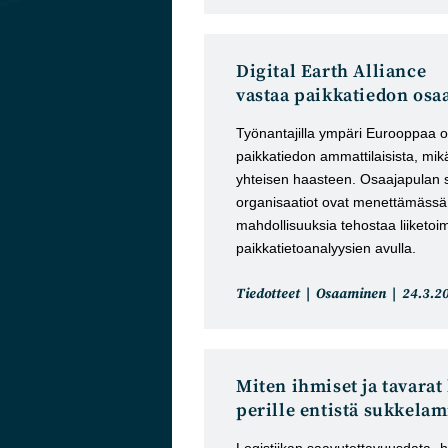
Digital Earth Alliance
vastaa paikkatiedon osa
Työnantajilla ympäri Eurooppaa o
paikkatiedon ammattilaisista, mikä
yhteisen haasteen. Osaajapulan
organisaatiot ovat menettämässä 
mahdollisuuksia tehostaa liiketoi
paikkatietoanalyysien avulla.
Artikkelin
Artikkel
Tiedotteet
Osaaminen
24.3.2
kategoria:
julkaist
Miten ihmiset ja tavarat 
perille entistä sukkela