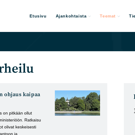
Etusivu
Ajankohtaista
Teemat
Ti
rheilu
n ohjaus kaipaa
 on pitkään ollut
ministeriöön. Ratkaisu
ot olivat keskeisesti
tantoon ja