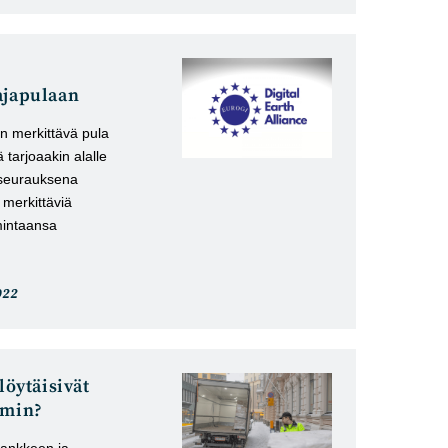
ajapulaan
n merkittävä pula
 tarjoaakin alalle
 seurauksena
merkittäviä
mintaansa
i
022
u:
löytäisivät
mmin?