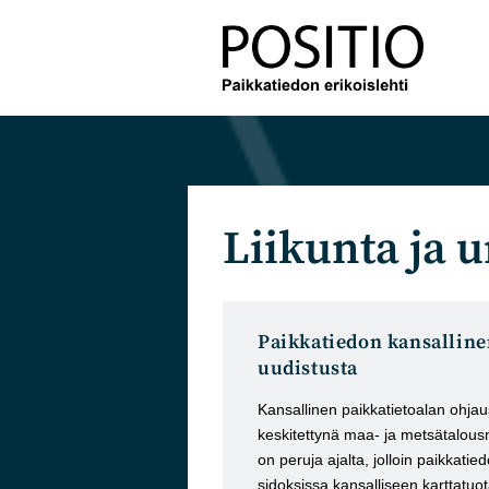
Siirry
suoraan
sisältöön
Liikunta ja u
Paikkatiedon kansalline
uudistusta
Kansallinen paikkatietoalan ohjaus
keskitettynä maa- ja metsätalous
on peruja ajalta, jolloin paikkatied
sidoksissa kansalliseen karttatuo