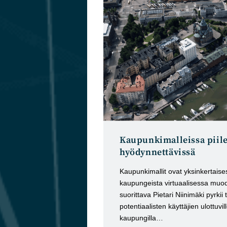
Kaupunkimalleissa piile
hyödynnettävissä
Kaupunkimallit ovat yksinkertaises
kaupungeista virtuaalisessa muodo
suorittava Pietari Niinimäki pyr
potentiaalisten käyttäjien ulottuvi
kaupungilla…