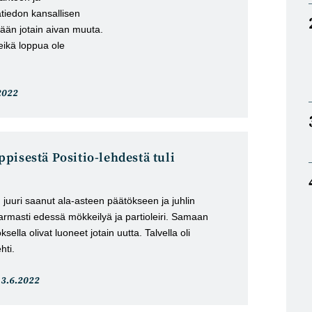
tiedon kansallisen
nään jotain aivan muuta.
eikä loppua ole
eli
2022
stu:
pisestä Positio-lehdestä tuli
juuri saanut ala-asteen päätökseen ja juhlin
armasti edessä mökkeilyä ja partioleiri. Samaan
ella olivat luoneet jotain uutta. Talvella oli
hti.
rtikkeli
13.6.2022
ulkaistu: