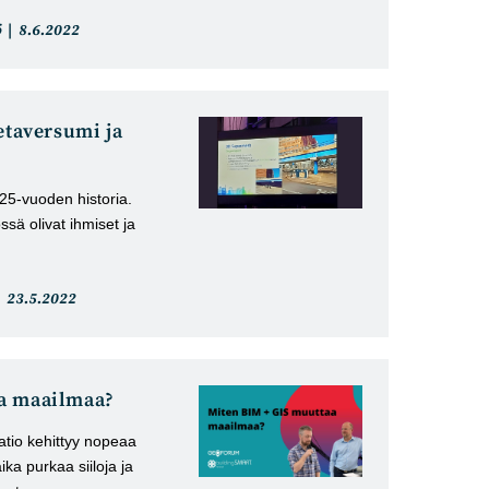
Artikkeli
ö
8.6.2022
julkaistu:
etaversumi ja
25-vuoden historia.
sä olivat ihmiset ja
Artikkeli
23.5.2022
julkaistu:
a maailmaa?
atio kehittyy nopeaa
aika purkaa siiloja ja