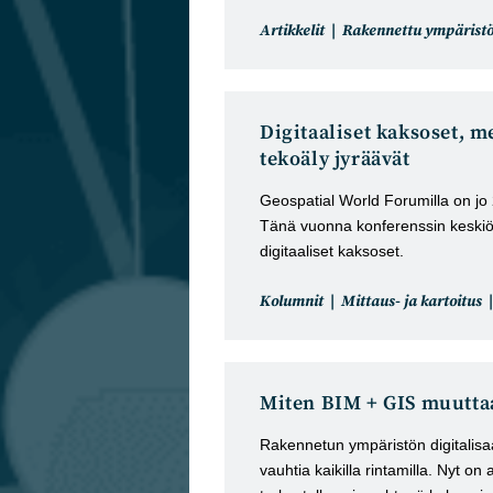
Artikkelin
Artikkelit
Rakennettu ympärist
kategoria:
Digitaaliset kaksoset, m
tekoäly jyräävät
Geospatial World Forumilla on jo 
Tänä vuonna konferenssin keskiös
digitaaliset kaksoset.
Artikkelin
Kolumnit
Mittaus- ja kartoitus
kategoria:
Miten BIM + GIS muutta
Rakennetun ympäristön digitalisa
vauhtia kaikilla rintamilla. Nyt on 