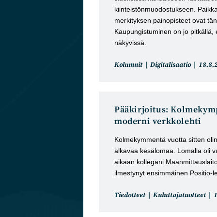
kiinteistönmuodostukseen. Paikka
merkityksen painopisteet ovat tä
Kaupungistuminen on jo pitkällä, 
näkyvissä.
Artikkelin
Artikk
Kolumnit
Digitalisaatio
18.8.
kategoria:
julkai
Pääkirjoitus: Kolmekymp
moderni verkkolehti
Kolmekymmentä vuotta sitten olin 
alkavaa kesälomaa. Lomalla oli v
aikaan kollegani Maanmittauslaitoks
ilmestynyt ensimmäinen Positio-le
Artikkelin
A
Tiedotteet
Kuluttajatuotteet
kategoria:
j