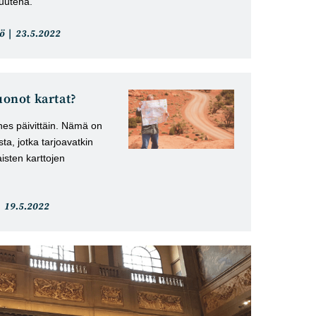
suutena.
Artikkeli
ö
23.5.2022
julkaistu:
uonot kartat?
es päivittäin. Nämä on
sta, jotka tarjoavatkin
isten karttojen
Artikkeli
19.5.2022
julkaistu: