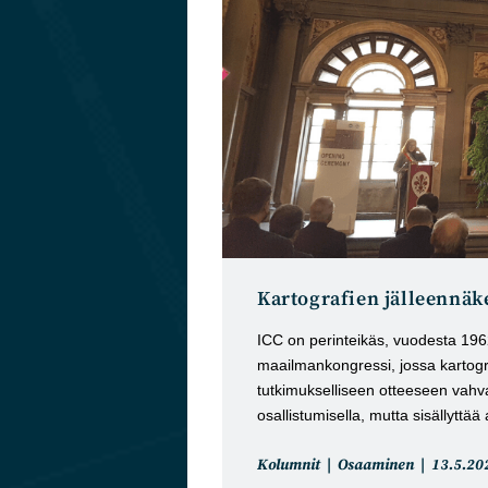
Kartografien jälleennä
ICC on perinteikäs, vuodesta 1962 
maailmankongressi, jossa kartogr
tutkimukselliseen otteeseen vahval
osallistumisella, mutta sisällytt
Artikkelin
Artikkeli
Kolumnit
Osaaminen
13.5.20
kategoria:
julkaistu