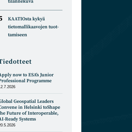
tilannekuva
KAATIOsta kykyä
tietomal­likaa­vojen tuot­
tamiseen
Tiedotteet
Apply now to ESA's Junior
Professional Programme
12.7.2026
Global Geospatial Leaders
Convene in Helsinki toShape
the Future of Interoperable,
AI-Ready Systems
20.5.2026