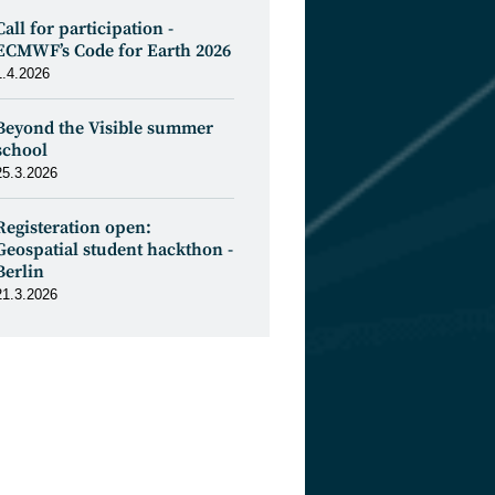
Call for participation -
ECMWF’s Code for Earth 2026
1.4.2026
Beyond the Visible summer
school
25.3.2026
Registeration open:
Geospatial student hackthon -
Berlin
21.3.2026