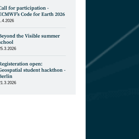
Call for participation -
ECMWF’s Code for Earth 2026
1.4.2026
Beyond the Visible summer
school
25.3.2026
Registeration open:
Geospatial student hackthon -
Berlin
21.3.2026