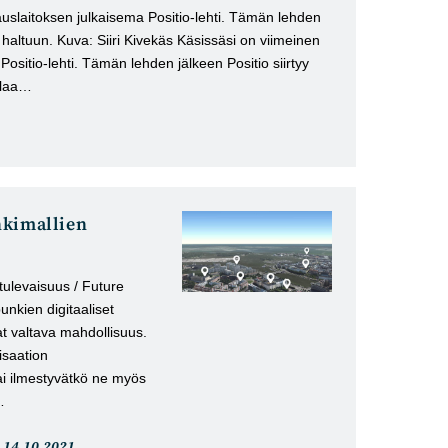
uslaitoksen julkaisema Positio-lehti. Tämän lehden
 haltuun. Kuva: Siiri Kivekäs Käsissäsi on viimeinen
ositio-lehti. Tämän lehden jälkeen Positio siirtyy
alaa…
nkimallien
tulevaisuus / Future
unkien digitaaliset
t valtava mahdollisuus.
isaation
ai ilmestyvätkö ne myös
…
Artikkeli
14.10.2021