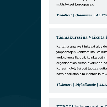
määräykset Euroopassa.
Artikkelin
Artikkel
Tiedotteet
Osaaminen
4.1.20
kategoria:
julkaist
Täsmäkurssina Vaikuta k
Kartat ja analyysit tukevat alueide
ympäristöjen kehittämistä. Vaikuta 
verkkokurssilla opit, kuinka voit 
organisaatiosi tietoa avoimeen pa
Kurssin käytyäsi voit tuottaa uutta
havainnollistaa sitä kiehtovilla tavo
Artikkelin
Artik
Tiedotteet
Digitalisaatio
22.1
kategoria:
julka
EUROGI kokoaa uuden G