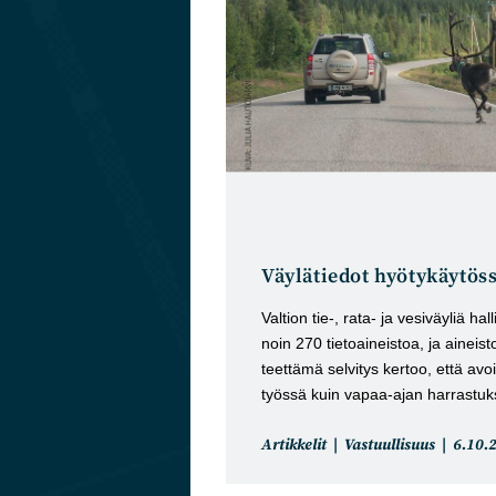
Väylätiedot hyötykäytöss
Valtion tie-, rata- ja vesiväyliä h
noin 270 tietoaineistoa, ja aineis
teettämä selvitys kertoo, että avoi
työssä kuin vapaa-ajan harrastuk
Artikkelin
Artikk
Artikkelit
Vastuullisuus
6.10.
kategoria:
julkais