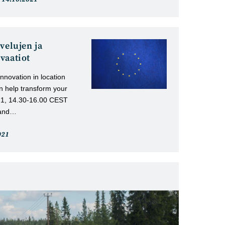
julkaistu:
velujen ja
vaatiot
nnovation in location
n help transform your
021, 14.30-16.00 CEST
 and…
i
021
u: