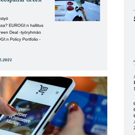
istyö
ssa? EUROGI:n hallitus
reen Deal -työryhmän
:n Policy Portfolio -
keli
2.2021
istu: