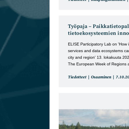
kategoria:
Työpaja – Paikkatietopal
tietoekosysteemien inno
ELISE Participatory Lab on 'How i
services and data ecosystems ca
city and region' 13. lokakuuta 2
The European Week of Regions
Artikkelin
Artikkel
Tiedotteet
Osaaminen
7.10.2
kategoria:
julkaist