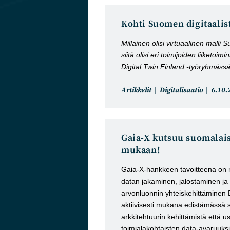
Kohti Suomen digitaalis
Millainen olisi virtuaalinen malli
siitä olisi eri toimijoiden liiketoi
Digital Twin Finland -työryhmässä
Artikkelin
Artikk
Artikkelit
Digitalisaatio
6.10.
kategoria:
julkai
Gaia-X kutsuu suomalais
mukaan!
Gaia-X-hankkeen tavoitteena on m
datan jakaminen, jalostaminen ja
arvonluonnin yhteiskehittäminen
aktiivisesti mukana edistämässä
arkkitehtuurin kehittämistä että u
toimialakohtaisten data-avaruuksien