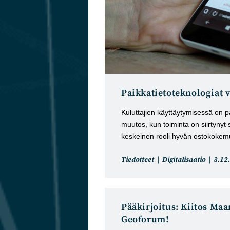
Paikkatietoteknologiat 
Kuluttajien käyttäytymisessä on p
muutos, kun toiminta on siirtynyt s
keskeinen rooli hyvän ostokokemu
Artikkelin
Artik
Tiedotteet
Digitalisaatio
3.12
kategoria:
julka
Pääkirjoitus: Kiitos Maa
Geoforum!