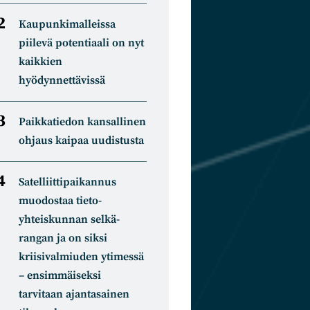
Kaupunkimalleissa
piilevä potentiaali on nyt
kaikkien
hyödynnettävissä
Paikkatiedon kansallinen
ohjaus kaipaa uudistusta
Satelliitti­paikannus
muodostaa tieto­
yhteiskunnan selkä­
rangan ja on siksi
kriisivalmiuden ytimessä
– ensimmäiseksi
tarvitaan ajantasainen