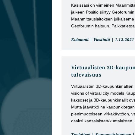
Käsissäsi on viimeinen Maanmitta
jälkeen Positio siirtyy Geoforumin
Maanmittauslaitoksen julkaisema P
Geoforumin haltuun. Paikkatieto
Artikkelin
Artikkeli
Kolumnit
Viestintä
1.12.2021
kategoria:
julkaistu:
Virtuaalisten 3D-kaupu
tulevaisuus
Virtuaalisten 3D-kaupunkimallien 
visions of virtual city models Kaup
kaksoset ja 3D-kaupunkimallit ova
Mutta jäävätkö ne kaupunkiorgan
pienimuotoiseen virkakäyttöön, v
osaksi kansalaisten/kuntalaisten
Artikkelin
Tiedotteet
Kaupungistuminen