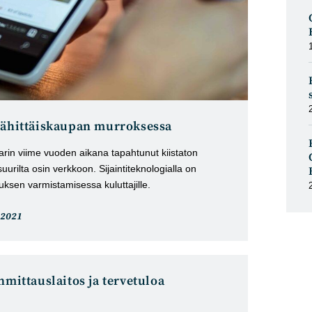
vähittäiskaupan murroksessa
arin viime vuoden aikana tapahtunut kiistaton
uurilta osin verkkoon. Sijaintiteknologialla on
ksen varmistamisessa kuluttajille.
keli
.2021
istu:
nmittauslaitos ja tervetuloa