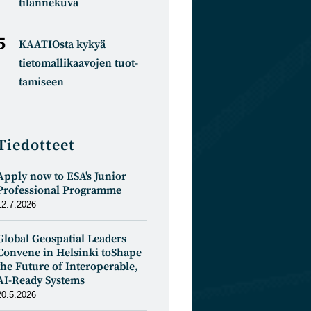
tilannekuva
KAATIOsta kykyä
tietomal­likaa­vojen tuot­
tamiseen
Tiedotteet
Apply now to ESA's Junior
Professional Programme
12.7.2026
Global Geospatial Leaders
Convene in Helsinki toShape
the Future of Interoperable,
AI-Ready Systems
20.5.2026