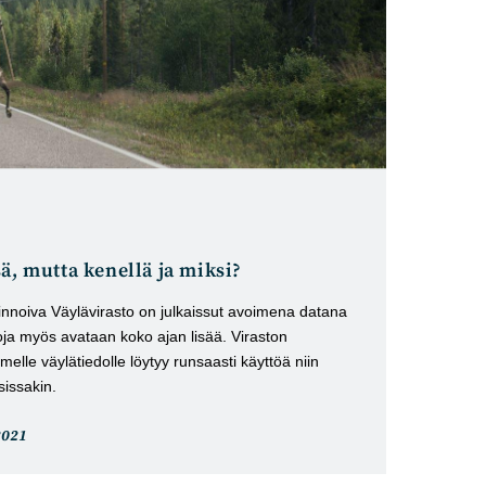
ä, mutta kenellä ja miksi?
allinnoiva Väylävirasto on julkaissut avoimena datana
toja myös avataan koko ajan lisää. Viraston
melle väylätiedolle löytyy runsaasti käyttöä niin
sissakin.
eli
2021
tu: