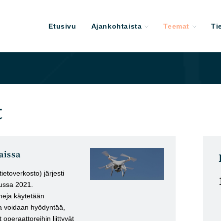
Etusivu
Ajankohtaista
Teemat
Ti
t
aissa
etoverkosto) järjesti
uussa 2021.
neja käytetään
a voidaan hyödyntää,
 operaattoreihin liittyvät