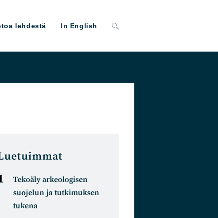
Toggle
etoa lehdestä
In English
website
search
Luetuimmat
Tekoäly arkeologisen
suojelun ja tutkimuksen
tukena