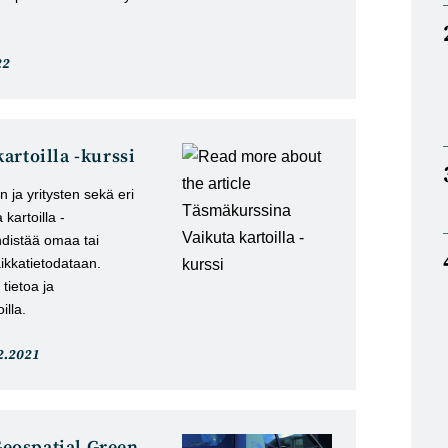
i
22
u:
artoilla -kurssi
n ja yritysten sekä eri
kartoilla -
yhdistää omaa tai
ikkatietodataan.
 tietoa ja
illa.
keli
2.2021
istu:
eospatial Green