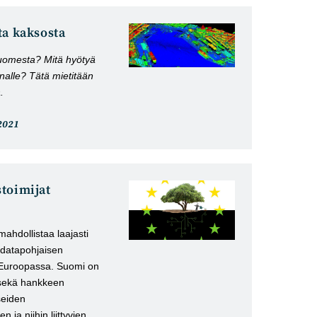
ta kaksosta
 Suomesta? Mitä hyötyä
minnalle? Tätä mietitään
.
eli
2021
stu:
toimijat
ahdollistaa laajasti
 datapohjaisen
 Euroopassa. Suomi on
 sekä hankkeen
seiden
 ja niihin liittyvien