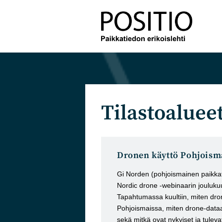
Siirry
suoraan
sisältöön
Tilastoaluee
Dronen käyttö Pohjoism
Gi Norden (pohjoismainen paikkati
Nordic drone -webinaarin jouluk
Tapahtumassa kuultiin, miten dro
Pohjoismaissa, miten drone-data
sekä mitkä ovat nykyiset ja tulevat