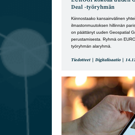
Deal -työryhmän
Kiinnostaako kansainvälinen yhte
ilmastonmuutoksen hillinnän pari
on päättänyt uuden Geospatial G
perustamisesta. Ryhmä on EUROGI
työryhmän alaryhmä.
Artikkelin
Artik
Tiedotteet
Digitalisaatio
14.1
kategoria:
julka